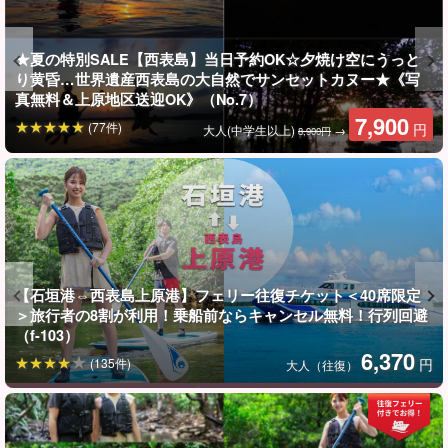
今話題のSUP体験を西表島で！
★夏の特別SALE【西表島】当日予約OK☆夕焼け空にうっと
「日本最後の秘境」といわれる西表島の大自然をおしゃれに楽し
り黄昏…世界遺産西表島の大自然でサンセットカヌー★《写
真無料＆上原地区送迎OK》（No.7）
めるのが今大人気のSUP（サップ）。
7,900
(77件)
円
大人(中学生以上)
→
8,900円
初心者の方でもガイドが完全サポート致しますので安心してご参
加頂けます！
【石垣港⇔西表島上原港】フェリー往復チケット＜40席限定
＞旅行者の8割が利用！乗船前ならキャンセル無料！行列回避
（f-103）
6,370
(135件)
円
大人（往復）