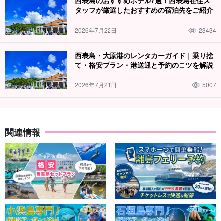
西表島のおすすめホテル7選！西表島在住ス
タッフが厳選したおすすめの宿泊先をご紹介
2026年7月22日
23434
ガイドがしっかりサポート
西表島・大原港のレンタカーガイド｜乗り捨
て・格安プラン・港送迎と予約のコツを解説
ガイドは全員が
水難救助員の資格
を保有しています。ゆっくり丁
寧にレクチャーいたしますので小さなお子様から泳ぎの苦手な方
2026年7月21日
5007
までご参加大歓迎です！
☆HIS様、Cancam様で弊社サンセットSUPの写真が掲載されまし
関連情報
た。