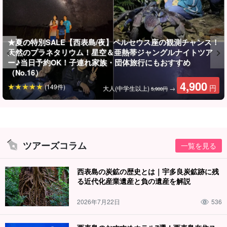
★夏の特別SALE【西表島/夜】ペルセウス座の観測チャンス！
天然のプラネタリウム！星空＆亜熱帯ジャングルナイトツア
写真データ無料プレゼント
ー♪当日予約OK！子連れ家族・団体旅行にもおすすめ
（No.16）
ツアー中はガイドが皆様の写真をお撮りし、データを無料でプレ
4,900
(149件)
円
大人(中学生以上)
→
5,900円
ゼントいたします。
ツアーズコラム
一覧を見る
西表島の炭鉱の歴史とは｜宇多良炭鉱跡に残
る近代化産業遺産と負の遺産を解説
2026年7月22日
536