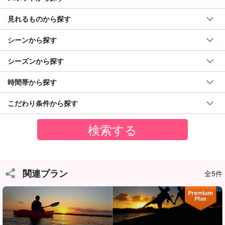
⬇︎サンセットカヌーツアーはこちら⬇︎
見れるものから探す
★夏の特別SALE【西表島】当日予約OK☆夕焼け空に
うっとり黄昏…世界遺産西表島の大自然でサンセット
カヌー★《写真無料＆上原地区送迎OK》（No.7）
シーンから探す
開始時間：17:30〜19:00
所要時間：約1.5時間
→
7,900
円
8,900円
シーズンから探す
時間帯から探す
こだわり条件から探す
関連プラン
全5件