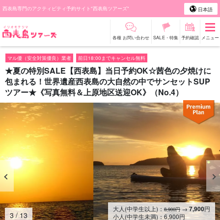
西表島専門のアクティビティ予約サイト"西表島ツアーズ"
日本語
各種 お問い合わせ
SALE・特集
予約確認
メニュー
マル優（安全対策優良）業者
前日18:00までキャンセル無料
★夏の特別SALE【西表島】当日予約OK☆茜色の夕焼けに
包まれる！世界遺産西表島の大自然の中でサンセットSUP
ツアー★《写真無料＆上原地区送迎OK》（No.4）
大人(中学生以上)：
→
7,900
円
8,900円
4
/
13
小人(中学生未満)：
6,900
円