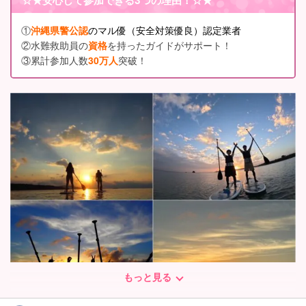
①
沖縄県警公認
のマル優（安全対策優良）認定業者
②水難救助員の
資格
を持ったガイドがサポート！
③累計参加人数
30万人
突破！
もっと見る