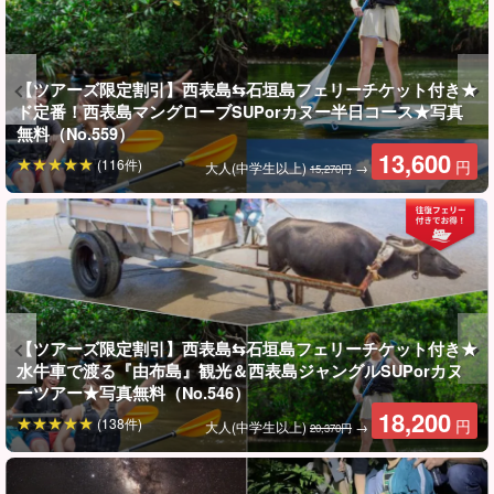
【ツアーズ限定割引】西表島⇆石垣島フェリーチケット付き★
西表島に到着したその日やツアー後にまだまだ遊び足りない方も
ド定番！西表島マングローブSUPorカヌー半日コース★写真
無料（No.559）
サンセットSUPツアーが出来るのがうれしいポイント！
13,600
(116件)
円
大人(中学生以上)
→
15,270円
西表島にご宿泊の方は、ツアー終了後にご滞在のホテル（上原地
区限定）まで送迎いたしますのでお気軽にサンセットアクティビ
ティをお楽しみいただけます。
【ツアーズ限定割引】西表島⇆石垣島フェリーチケット付き★
水牛車で渡る『由布島』観光＆西表島ジャングルSUPorカヌ
ーツアー★写真無料（No.546）
18,200
(138件)
円
大人(中学生以上)
→
20,370円