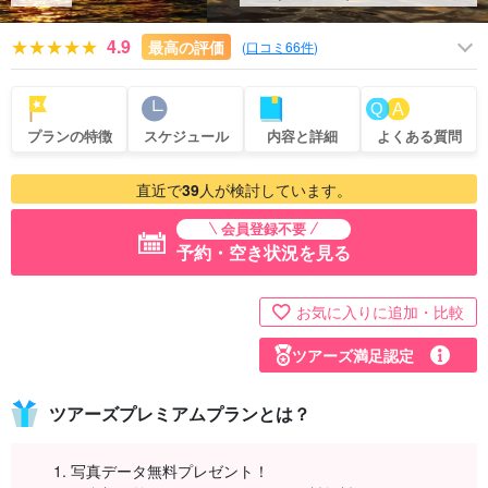
4.9
最高の評価
(
口コミ66件
)
プランの特徴
スケジュール
内容と詳細
よくある質問
直近で
39
人が検討しています。
会員登録不要
予約・空き状況を見る
お気に入りに追加・比較
ツアーズ満足認定
ツアーズプレミアムプランとは？
写真データ無料プレゼント！