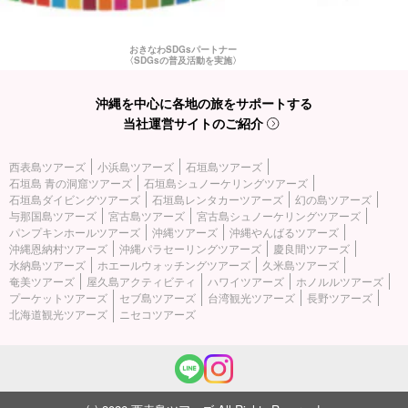
おきなわSDGsパートナー
〈SDGsの普及活動を実施〉
沖縄を中心に各地の旅をサポートする
当社運営サイトのご紹介
西表島ツアーズ
小浜島ツアーズ
石垣島ツアーズ
石垣島 青の洞窟ツアーズ
石垣島シュノーケリングツアーズ
石垣島ダイビングツアーズ
石垣島レンタカーツアーズ
幻の島ツアーズ
与那国島ツアーズ
宮古島ツアーズ
宮古島シュノーケリングツアーズ
パンプキンホールツアーズ
沖縄ツアーズ
沖縄やんばるツアーズ
沖縄恩納村ツアーズ
沖縄パラセーリングツアーズ
慶良間ツアーズ
水納島ツアーズ
ホエールウォッチングツアーズ
久米島ツアーズ
奄美ツアーズ
屋久島アクティビティ
ハワイツアーズ
ホノルルツアーズ
プーケットツアーズ
セブ島ツアーズ
台湾観光ツアーズ
長野ツアーズ
北海道観光ツアーズ
ニセコツアーズ