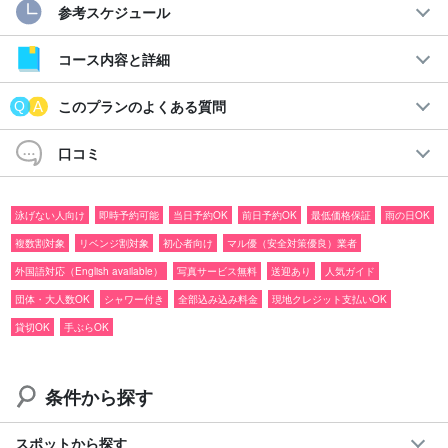
参考スケジュール
最高の1日の締め括りで贅沢体験しよう！
当日予約OK☆
サンセットSUPツアー
コース内容と詳細
現地ガイドオススメのサンセットスポットで、近年世界中で話題
このプランのよくある質問
となっている注目のニューアクティビティ「SUP（Stand Up
口コミ
Paddleboarding）」に乗ってクルージング！
西表の大自然で見る夕日は思い出に残ること間違いなし。日が落
泳げない人向け
即時予約可能
当日予約OK
前日予約OK
最低価格保証
雨の日OK
ちていく感動的な瞬間をSUPの上で迎えよう！
複数割対象
リベンジ割対象
初心者向け
マル優（安全対策優良）業者
外国語対応（English available）
写真サービス無料
送迎あり
人気ガイド
おすすめポイント
団体・大人数OK
シャワー付き
全部込み込み料金
現地クレジット支払いOK
◆写真データ無料付き
貸切OK
手ぶらOK
◆ツアー備品無料レンタル付き
◆ツアー参加者特典ページプレゼント
◆参加日の
前日18:00までキャンセル料なし
条件から探す
スポットから探す