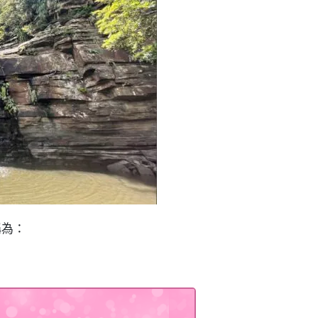
布」☆。 大自然紅樹林獨木舟&瀑布之旅
稱為：