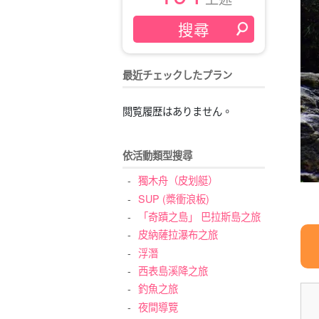
最近チェックしたプラン
閲覧履歴はありません。
依活動類型搜尋
獨木舟（皮划艇）
SUP (槳衝浪板)
「奇蹟之島」 巴拉斯島之旅
皮納薩拉瀑布之旅
浮潛
西表島溪降之旅
釣魚之旅
夜間導覽