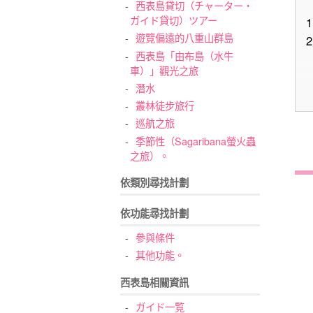
西表島貸切（チャーター・
ガイド貸切）ツアー
1
遊覽偏遠的八重山群島
2
西表島「由布島（水牛
車）」觀光之旅
潛水
叢林徒步旅行
巡航之旅
季節性（Sagaribana螢火蟲
之旅）。
依類別尋找計劃
3
依功能尋找計劃
參與條件
其他功能。
4
西表島相關資訊
ガイド一覧