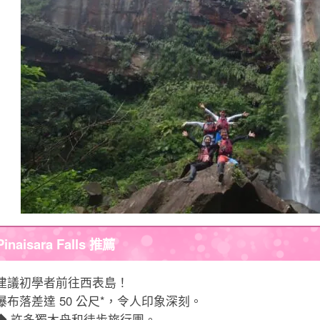
Pinaisara Falls 推薦
建議初學者前往西表島！
瀑布落差達 50 公尺*，令人印象深刻。
◆ 許多獨木舟和徒步旅行團。