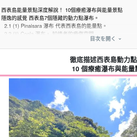
西表島能量景點深度解說！ 10個療癒瀑布與能量景點
隱逸的感覺 西表島7個隱藏的動力點瀑布。
2.1
(1) Pinaisara 瀑布 代表西表島的能量點。
2.2
(ii) Coola 瀑布。 知情者的療傷空間
目次を開く
2.3
(iii) Mariyudu 瀑布。 擁有一系列神聖瀑布的動力路線
2.4
(iv) Cambilée 瀑布。 Mariyudu 瀑布和可欣賞瀑布的
2.5
5) 玉屯瀑布 感受戶外大自然的寧靜之地。
徹底描述西表島動力點
2.6
(6) Nala 瀑布。 穿越叢林遇到的奇妙景色
10 個療癒瀑布與能量
2.7
(vii) 吉塔瀑布。 深受重遊者歡迎的小型電力景點。
放鬆身心♪ 西表島的三個動力點
3.1
1) 星沙海灘 美麗的風景和浮潛點
3.2
(ii) 中間河。 泛舟河上，被動植物癒合
3.3
(3) 巴拉斯島 每天只出現兩小時的神奇島嶼！
在導遊的帶領下充分享受！ 3 西表島Power Spot主持之旅
4.1
紅樹林 SUP/Canoeing & 浮潛之旅 巴拉蘇島浮潛之旅
4.2
橫越 Pinaisara 瀑布及前往瀑布盆地！ 紅樹林獨木