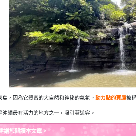
4.3
前往西表島未開發的 「Mizu Ochiri-no-taki 瀑
西表島のパワースポットに関する よくある質問（FAQ）
摘要
表島，因為它豐富的大自然和神秘的氣氛。
動力點的寶庫
被
是沖繩最有活力的地方之一，吸引著遊客。
建議您閱讀本文章。