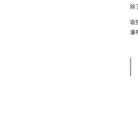
除
這
瀑