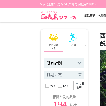
西表島之旅"，是西表島的專門活動預約網站。
活動清單
人氣
西
説
熱門計劃
活動
石垣島⇄西表島
排名
渡輪
再者
今天
明天
收窄
相關計劃的數量
194
上述