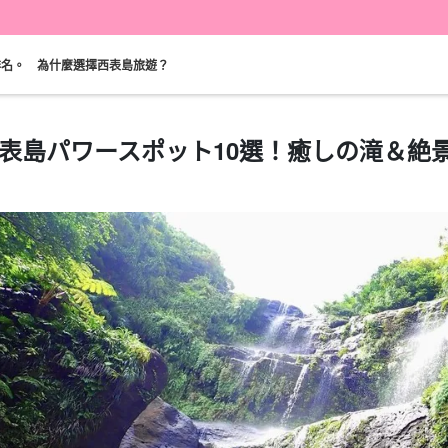
排名。
為什麼選擇西表島旅遊？
表島パワースポット10選！癒しの滝＆絶
可當天預約
超值折扣
保費
西表島「瀑布」。
巴拉斯島之旅
計劃
既定計劃
選定計劃
遊覽