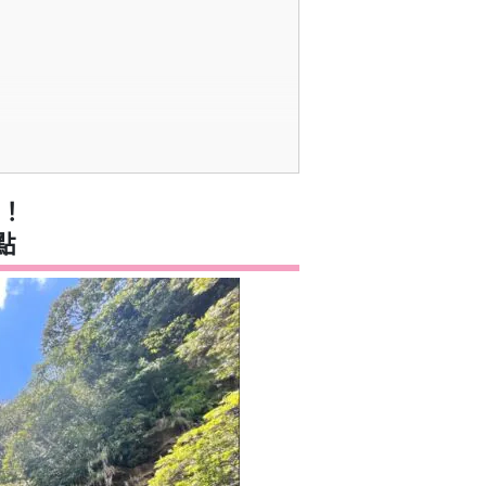
。
地方。
！
點
☆。
舟和徒步旅行課程