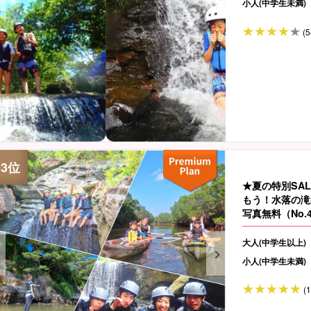
小人(中学生未満)
(5
★夏の特別SA
もう！水落の滝
写真無料（No.
大人(中学生以上)
小人(中学生未満)
(