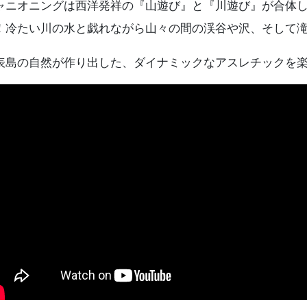
ャニオニングは西洋発祥の『山遊び』と『川遊び』が合体
！冷たい川の水と戯れながら山々の間の渓谷や沢、そして
表島の自然が作り出した、ダイナミックなアスレチックを