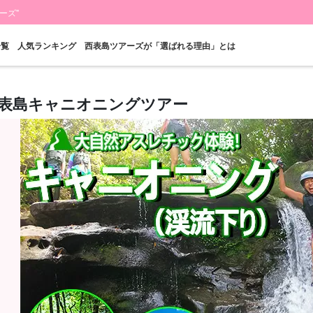
ーズ"
一覧
人気ランキング
西表島ツアーズが「選ばれる理由」とは
表島キャニオニングツアー
当日予約OK
お得な割引
プレミアム
西表島"滝"
バラス島ツアー
レン
プラン
セットプラン
厳選プラン
ツアー