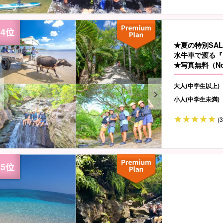
★夏の特別SA
水牛車で渡る『
★写真無料（No
大人(中学生以上)
小人(中学生未満)
(