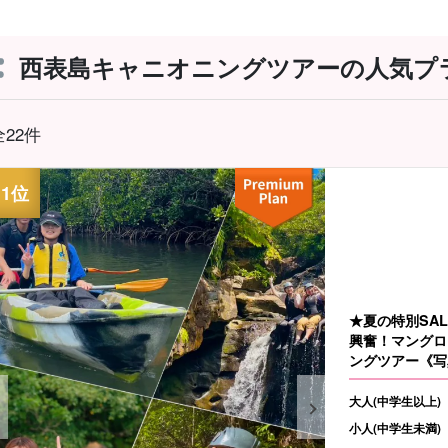
西表島キャニオニングツアーの人気プ
全22件
★夏の特別SA
興奮！マングロ
ングツアー《写
☆（No.97）
大人(中学生以上)
小人(中学生未満)