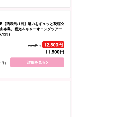
LE【西表島/1日】魅力をギュッと凝縮☆
由布島』観光＆キャニオニングツアー
.123）
12,500
円
→
14,000円
11,500
円
詳細を見る
31件)