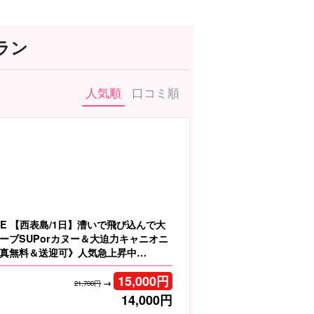
ラン
人気順
口コミ順
LE 【西表島/1日】漕いで飛び込んで大
ーブSUPorカヌー＆大迫力キャニオニ
真無料＆送迎可》人気急上昇中
15,000
円
→
21,700円
14,000
円