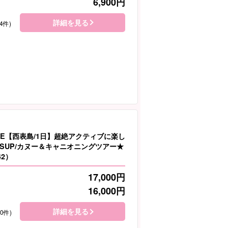
6,900
円
詳細を見る
4件)
LE【西表島/1日】超絶アクティブに楽し
SUP/カヌー＆キャニオニングツアー★
42）
17,000
円
16,000
円
詳細を見る
10件)