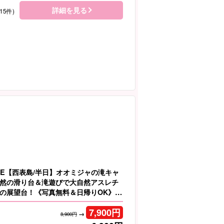
詳細を見る
15件)
LE【西表島/半日】オオミジャの滝キャ
然の滑り台＆滝遊びで大自然アスレチ
の展望台！《写真無料＆日帰りOK》大
AX（No.91）
7,900
円
→
8,900円