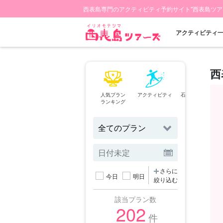
西表島専門のアクティビティ予約サイト"西表島ツア
アクティビティ
西
人気プラン
アクティビティ
石垣島⇄西表島
ランキング
フェリー
さらに
今日
明日
絞り込む
該当プラン数
202
件