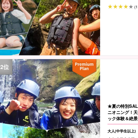
(1
★夏の特別SA
ニオニング！天
ック体験＆絶景
人も子供も興奮M
大人(中学生以上)