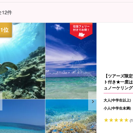
全12件
【ツアーズ限定
ト付き★一度は
ュノーケリング
大人(中学生以上)
小人(中学生未満)
(