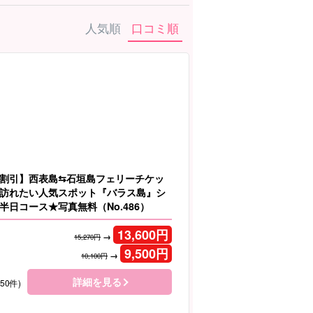
人気順
口コミ順
割引】西表島⇆石垣島フェリーチケッ
訪れたい人気スポット『バラス島』シ
半日コース★写真無料（No.486）
13,600
円
→
15,270円
9,500
円
→
10,100円
詳細を見る
150件)