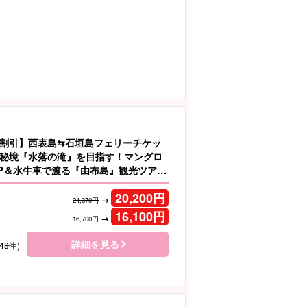
割引】西表島⇆石垣島フェリーチケッ
秘境『水落の滝』を目指す！マングロ
UP＆水牛車で渡る『由布島』観光ツアー
.377）
20,200
円
→
24,370円
16,100
円
→
16,700円
詳細を見る
48件)