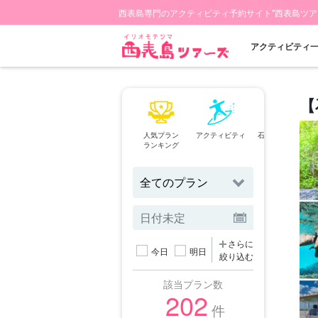
西表島専門のアクティビティ予約サイト"西表島ツア
アクティビティ
【
人気プラン
アクティビティ
石垣島⇄西表島
ランキング
フェリー
さらに
今日
明日
絞り込む
該当プラン数
202
件