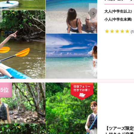
大人(中学生以上)
小人(中学生未満)
(
【ツアーズ限定
ト付き★ド定番