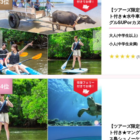
【ツアーズ限定
ト付き★水牛車
グルSUPorカ
大人(中学生以上)
小人(中学生未満)
(
【ツアーズ限定
ト付き★マング
ス島シュノーケリ