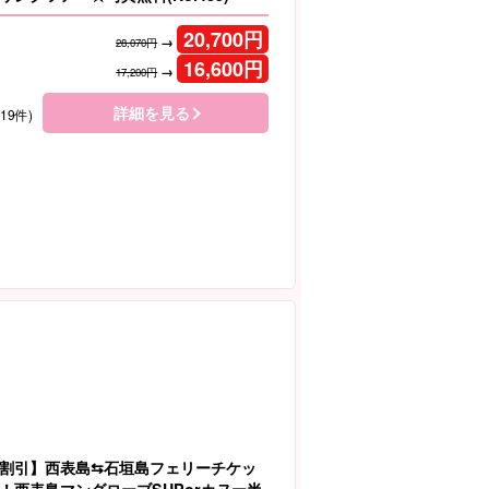
20,700
円
→
28,070円
16,600
円
→
17,200円
詳細を見る
119件)
割引】西表島⇆石垣島フェリーチケッ
！西表島マングローブSUPorカヌー半