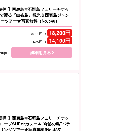
割引】西表島⇆石垣島フェリーチケッ
で渡る『由布島』観光＆西表島ジャン
ヌーツアー★写真無料（No.546）
18,200
円
→
20,370円
14,100
円
→
14,700円
詳細を見る
138件)
割引】西表島⇆石垣島フェリーチケッ
ローブSUPorカヌー＆”奇跡の島”バラ
ングツアー★写真無料(No.485)