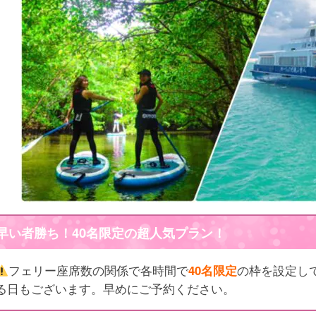
早い者勝ち！40名限定の超人気プラン！
フェリー座席数の関係で各時間で
40名
限定
の枠を設定し
る日もございます。早めにご予約ください。