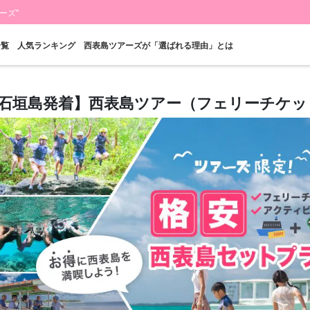
ーズ"
一覧
人気ランキング
西表島ツアーズが「選ばれる理由」とは
石垣島発着】西表島ツアー（フェリーチケッ
当日予約OK
お得な割引
プレミアム
西表島"滝"
バラス島ツアー
レン
プラン
セットプラン
厳選プラン
ツアー