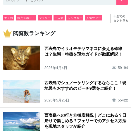
全ての
女子旅
観光スポット
フェリー
一人旅
レンタカー
人気ツアー
タグを見る
SUP
団体旅行
カップル
観光
シュノーケリング
夜
閲覧数ランキング
アクティビティ
ダイビング
雨
グルメ
バラス島
ツアー
特産品・お土産
カヌー
６月
海
ナイトツアー
７月
山
由布島
西表島でイリオモテヤマネコに会える確率
８月
ジャングル
釣り
10月
ピナイサーラの滝
鍾乳洞
11月
春
は？生態・特徴を現地ガイドが徹底解説！
ホタル
天気
夏
サガリバナ
服装
秋
ドライブ
12月
冬
2026年4月4日
59194
体験記
春休み
ファミリー
生き物
イリオモテヤマネコ
西表島でシュノーケリングするならここ！現
地民もおすすめのビーチ9選をご紹介！
2026年5月25日
55422
西表島への行き方徹底解説｜どこにある？日
帰りで楽しめる？フェリーでのアクセス方法
を現地スタッフが紹介