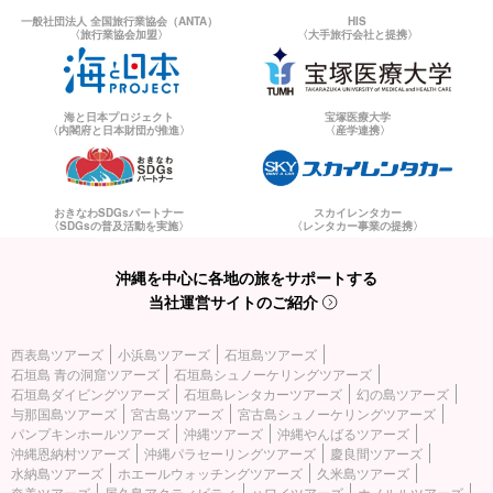
一般社団法人 全国旅行業協会（ANTA）
HIS
〈旅行業協会加盟〉
〈大手旅行会社と提携〉
海と日本プロジェクト
宝塚医療大学
〈内閣府と日本財団が推進〉
〈産学連携〉
おきなわSDGsパートナー
スカイレンタカー
〈SDGsの普及活動を実施〉
〈レンタカー事業の提携〉
沖縄を中心に各地の旅をサポートする
当社運営サイトのご紹介
西表島ツアーズ
小浜島ツアーズ
石垣島ツアーズ
石垣島 青の洞窟ツアーズ
石垣島シュノーケリングツアーズ
石垣島ダイビングツアーズ
石垣島レンタカーツアーズ
幻の島ツアーズ
与那国島ツアーズ
宮古島ツアーズ
宮古島シュノーケリングツアーズ
パンプキンホールツアーズ
沖縄ツアーズ
沖縄やんばるツアーズ
沖縄恩納村ツアーズ
沖縄パラセーリングツアーズ
慶良間ツアーズ
水納島ツアーズ
ホエールウォッチングツアーズ
久米島ツアーズ
奄美ツアーズ
屋久島アクティビティ
ハワイツアーズ
ホノルルツアーズ