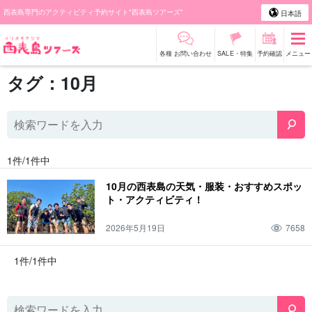
西表島専門のアクティビティ予約サイト"西表島ツアーズ"
日本語
各種 お問い合わせ
SALE・特集
予約確認
メニュー
タグ：10月
1件/1件中
10月の西表島の天気・服装・おすすめスポッ
ト・アクティビティ！
2026年5月19日
7658
1件/1件中