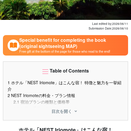
Last edited by;
2026/06/11
Submission Date;
2026/06/10
Special benefit for completing the book
(original sightseeing MAP)
Free gift at the bottom of the page for those who read to the end!
Table of Contents
1
ホテル「NEST Iriomote」はこんな宿！ 特徴と魅力を一挙紹
介
2
NEST Iriomoteの料金・プラン情報
2.1
宿泊プランの種類と価格帯
2.2
お得に予約するためのポイント
目次を開く
3
NEST Iriomoteへのアクセス方法
3.1
石垣島からのフェリーでの行き方
3.2
上原港・大原港からホテルまでの移動
ホテル「NEST Iriomote」はこんな宿！