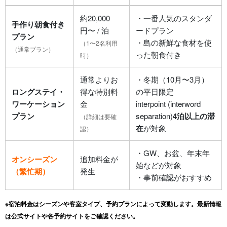
約20,000
・一番人気のスタンダ
手作り朝食付き
円〜 / 泊
ードプラン
プラン
・島の新鮮な食材を使
（1〜2名利用
（通常プラン）
った朝食付き
時）
通常よりお
・冬期（10月〜3月）
ロングステイ・
得な特別料
の平日限定
ワーケーション
金
interpoint (interword
プラン
separation)
4泊以上の滞
（詳細は要確
在
が対象
認）
・GW、お盆、年末年
オンシーズン
追加料金が
始などが対象
（繁忙期）
発生
・事前確認がおすすめ
※宿泊料金はシーズンや客室タイプ、予約プランによって変動します。最新情報
は公式サイトや各予約サイトをご確認ください。