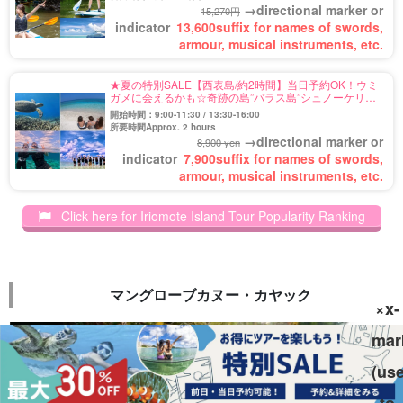
→directional marker or
15,270円
indicator
13,600
suffix for names of swords,
armour, musical instruments, etc.
★夏の特別SALE【西表島/約2時間】当日予約OK！ウミ
ガメに会えるかも☆奇跡の島”バラス島”シュノーケリン
グツアー★写真無料＆送迎付き（No.122）
開始時間：9:00-11:30 / 13:30-16:00
所要時間Approx. 2 hours
→directional marker or
8,900 yen
indicator
7,900
suffix for names of swords,
armour, musical instruments, etc.
Click here for Iriomote Island Tour Popularity Ranking
マングローブカヌー・カヤック
×x-
mar
(us
to