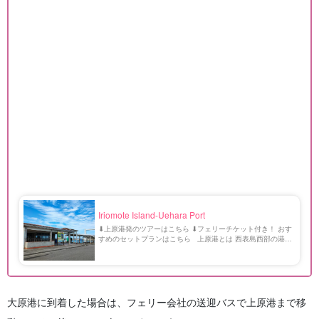
Iriomote Island-Uehara Port
⬇︎上原港発のツアーはこちら ⬇︎フェリーチケット付き！ おす
すめのセットプランはこちら 上原港とは 西表島西部の港。
港周辺には宿、スーパー、雑貨屋、食事処が集中していま
す。 ピナイサーラの滝やクーラの滝な […]
大原港に到着した場合は、フェリー会社の送迎バスで上原港まで移