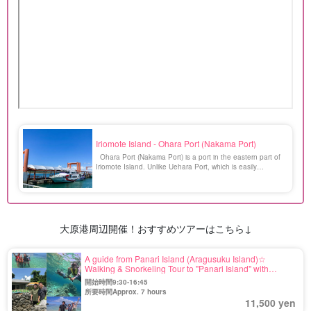
Iriomote Island - Ohara Port (Nakama Port)
Ohara Port (Nakama Port) is a port in the eastern part of
Iriomote Island. Unlike Uehara Port, which is easily
cancelled due to its northern route, it is a living route and
has few cancellations. There are stores and restaurants
around the port, and several car rental and motorcycle
rental companies. [...].
大原港周辺開催！おすすめツアーはこちら↓
A guide from Panari Island (Aragusuku Island)☆
Walking & Snorkeling Tour to "Panari Island" with
Mermaid Legend★Lunch included (No.111)
開始時間9:30-16:45
所要時間Approx. 7 hours
11,500 yen