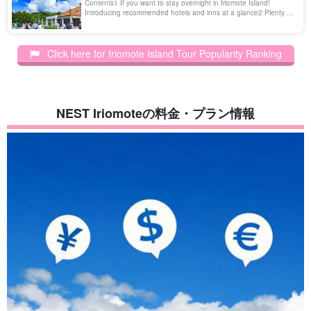
Contents1 If you want to stay overnight in Iriomote Island!
Introducing recommended hotels and inns at a glance2 Plenty of
places to stay and enjoy! How to get to Iriomote Island (How to
access) 3 Recommended hotels and lodging near Uehara Port in
Iriomote Island 3.1 ① Hotel Resort Inn Iriomotejima 3.2 ② Moriya
Click here for Iriomote Island Tour Popularity Ranking
3 [...]
NEST Iriomoteの料金・プラン情報