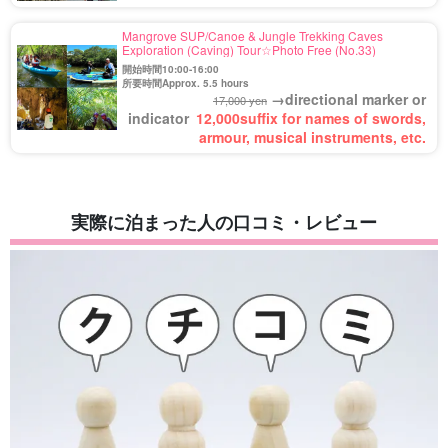
Mangrove SUP/Canoe & Jungle Trekking Caves
Exploration (Caving) Tour☆Photo Free (No.33)
開始時間10:00-16:00
所要時間Approx. 5.5 hours
→directional marker or
17,000 yen
indicator
12,000
suffix for names of swords,
armour, musical instruments, etc.
実際に泊まった人の口コミ・レビュー