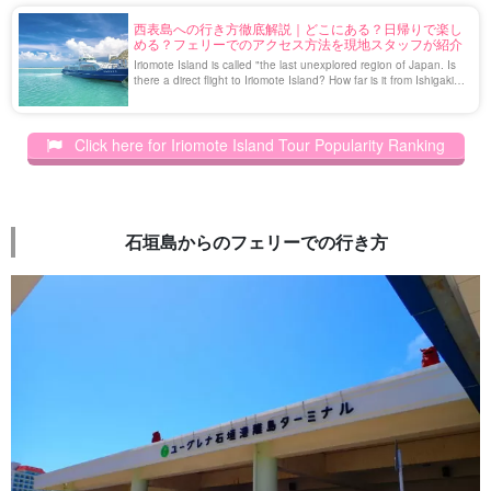
西表島への行き方徹底解説｜どこにある？日帰りで楽し
める？フェリーでのアクセス方法を現地スタッフが紹介
Iriomote Island is called "the last unexplored region of Japan. Is
there a direct flight to Iriomote Island? How far is it from Ishigaki
Island by ferry? We introduce the basic knowledge to go to
Iriomote Island!
Click here for Iriomote Island Tour Popularity Ranking
石垣島からのフェリーでの行き方