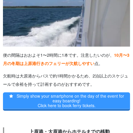
便の間隔はおおよそ1〜2時間に1本です。注意したいのが、
10月〜3
月の冬期は上原港行きのフェリーが欠航しやすい
点。
欠航時は大原港からバスで約1時間かかるため、2泊以上のスケジュ
ールで余裕を持って計画するのがおすすめです。
Simply show your smartphone on the day of the event for
easy boarding!
Click here to book ferry tickets.
上原港・大原港からホテルまでの移動