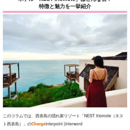
4
実際に泊まった人の口コミ・レビュー
特徴と魅力を一挙紹介
4.1
部屋・設備の評判
4.2
食事・朝食の口コミ
4.3
スタッフ対応・サービスの評価
5
NEST Iriomoteで楽しめるアクティビティ
5.1
マングローブカヌー・カヤック
5.2
jungle trekking
5.3
snorkeling
6
NEST Iriomote周辺の観光スポット
6.1
Yubu Island (Hiroshima-Nagoya Island)
6.2
Pinaisara Falls
6.3
Nakama River Mangrove Cruise
7
西表島のおすすめヴィラ・ホテル4選
7.1
Luana mele iriomote
7.2
tinnkära
7.3
Nonpura Vacation Villa Iriomote
7.4
Villa Unarizaki
8
NEST Iriomoteに関するよくある質問（FAQ）
このコラムでは、西表島の隠れ家リゾート「NEST Iriomote（ネス
9
summary
ト西表島）」の
Charge
interpoint (interword