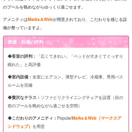
のプールを眺めながらゆっくり過ごせます。
アメニティは
Marks＆Web
が用意されており、こだわりを感じる設
備が整っていますよ。
部屋・設備の評判
◆客室の評判：
「広くてきれい」「ベッドが大きくてぐっすり
眠れた」と高評価
◆室内設備：
全室にエアコン、薄型テレビ、冷蔵庫、専用バス
ルームを完備
◆贅沢なテラス：
ソファとリクライニングチェアを設置（目の
前のプールを眺めながら過ごせる空間）
◆こだわりのアメニティ：
Popular
Marks＆Web（マークスア
ンドウェブ）
を用意