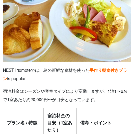
NEST Iriomoteでは、島の新鮮な食材を使った
手作り朝食付きプラ
ン
is popular.
宿泊料金はシーズンや客室タイプにより変動しますが、1泊1〜2名
で1室あたり約20,000円〜が目安となっています。
宿泊料金の
プラン名 / 特徴
目安（1室あ
備考・ポイント
たり）