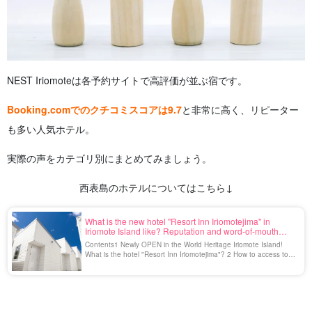
NEST Iriomoteは各予約サイトで高評価が並ぶ宿です。
Booking.comでのクチコミスコアは9.7
と非常に高く、リピーター
も多い人気ホテル。
実際の声をカテゴリ別にまとめてみましょう。
西表島のホテルについてはこちら↓
What is the new hotel "Resort Inn Iriomotejima" in
Iriomote Island like? Reputation and word-of-mouth
introduction
Contents1 Newly OPEN in the World Heritage Iriomote Island!
What is the hotel "Resort Inn Iriomotejima"? 2 How to access to
Resort Inn Iriomotejima 3 My impression of staying at Resort Inn
Iriomotejima 3.1 ① 5 minutes walk from Uehara Port in
Iriomotejima! Convenient and good ◎3. [...]