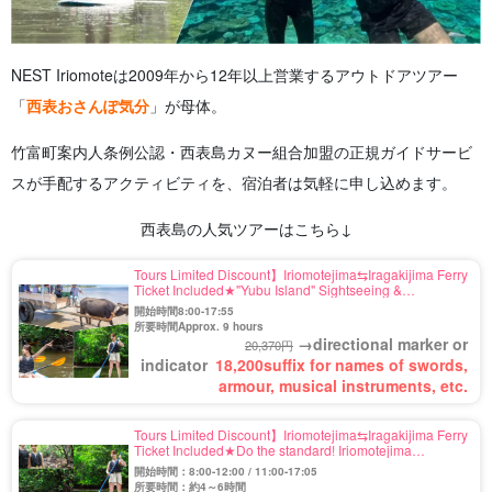
NEST Iriomoteは2009年から12年以上営業するアウトドアツアー
「
西表おさんぽ気分
」が母体。
竹富町案内人条例公認・西表島カヌー組合加盟の正規ガイドサービ
スが手配するアクティビティを、宿泊者は気軽に申し込めます。
西表島の人気ツアーはこちら↓
Tours Limited Discount】Iriomotejima⇆Iragakijima Ferry
Ticket Included★"Yubu Island" Sightseeing &
Iriomotejima Jungle SUP or Canoe Tour by Buffalo
開始時間8:00-17:55
Car★Free Photo (No.546)
所要時間Approx. 9 hours
→directional marker or
20,370円
indicator
18,200
suffix for names of swords,
armour, musical instruments, etc.
Tours Limited Discount】Iriomotejima⇆Iragakijima Ferry
Ticket Included★Do the standard! Iriomotejima
Mangrove SUP or Canoe Half Day Course★Free Photo
開始時間：8:00-12:00 / 11:00-17:05
(No.559)
所要時間：約4～6時間