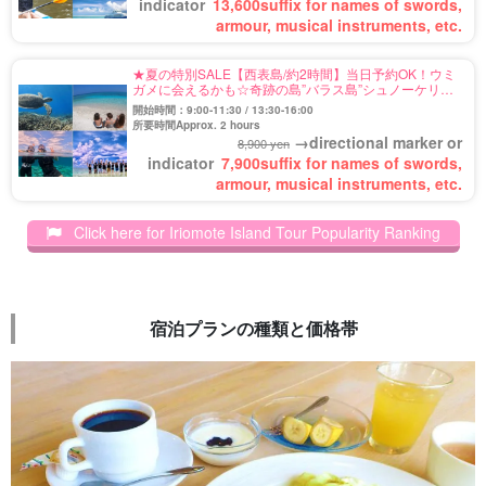
indicator
13,600
suffix for names of swords,
armour, musical instruments, etc.
★夏の特別SALE【西表島/約2時間】当日予約OK！ウミ
ガメに会えるかも☆奇跡の島”バラス島”シュノーケリン
グツアー★写真無料＆送迎付き（No.122）
開始時間：9:00-11:30 / 13:30-16:00
所要時間Approx. 2 hours
→directional marker or
8,900 yen
indicator
7,900
suffix for names of swords,
armour, musical instruments, etc.
Click here for Iriomote Island Tour Popularity Ranking
宿泊プランの種類と価格帯