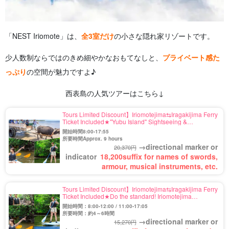
「NEST Iriomote」は、
全3室だけ
の小さな隠れ家リゾートです。
少人数制ならではのきめ細やかなおもてなしと、
プライベート感た
っぷり
の空間が魅力ですよ♪
西表島の人気ツアーはこちら↓
Tours Limited Discount】Iriomotejima⇆Iragakijima Ferry
Ticket Included★"Yubu Island" Sightseeing &
Iriomotejima Jungle SUP or Canoe Tour by Buffalo
開始時間8:00-17:55
Car★Free Photo (No.546)
所要時間Approx. 9 hours
→directional marker or
20,370円
indicator
18,200
suffix for names of swords,
armour, musical instruments, etc.
Tours Limited Discount】Iriomotejima⇆Iragakijima Ferry
Ticket Included★Do the standard! Iriomotejima
Mangrove SUP or Canoe Half Day Course★Free Photo
開始時間：8:00-12:00 / 11:00-17:05
(No.559)
所要時間：約4～6時間
→directional marker or
15,270円