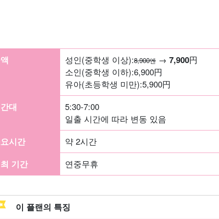
금액
성인(중학생 이상):
→
7,900
円
8,900엔
소인(중학생 이하):
6,900
円
유아(초등학생 미만):
5,900
円
시간대
5:30-7:00
일출 시간에 따라 변동 있음
소요시간
약 2시간
최 기간
연중무휴
이 플랜의 특징