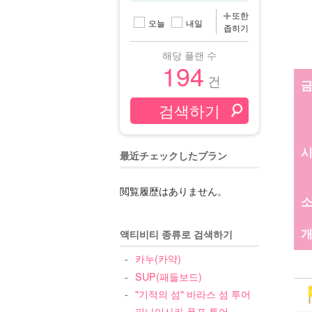
또한
오늘
내일
좁히기
해당 플랜 수
194
건
最近チェックしたプラン
閲覧履歴はありません。
개
액티비티 종류로 검색하기
카누(카약)
SUP(패들보드)
"기적의 섬" 바라스 섬 투어
피나이사라 폭포 투어