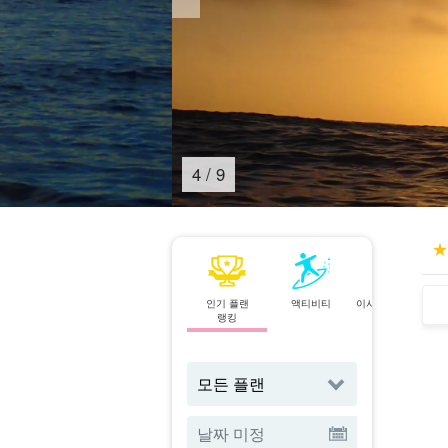
4
/
9
인기 플랜
액티비티
이시가키섬⇄이리
랭킹
오모테 섬
페리