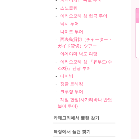
스노클링
이리오모테 섬 협곡 투어
낚시 투어
나이트 투어
西表島貸切（チャーター・
ガイド貸切）ツアー
야에야마 낙도 여행
이리오모테 섬 『유부도(수
소차)』관광 투어
다이빙
정글 트레킹
크루징 투어
계절 한정(사가리바나 반딧
불이 투어)
카테고리에서 플랜 찾기
특징에서 플랜 찾기