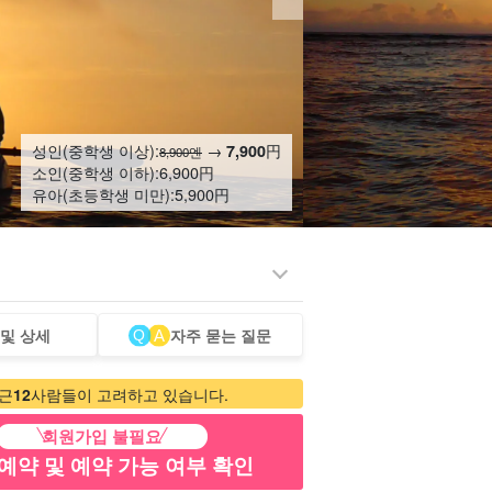
성인(중학생 이상):
→
円
7,900
8,900엔
소인(중학생 이하):
6,900
円
유아(초등학생 미만):
5,900
円
 및 상세
자주 묻는 질문
터카
관광 투어
근
12
사람들이 고려하고 있습니다.
회원가입 불필요
예약 및 예약 가능 여부 확인