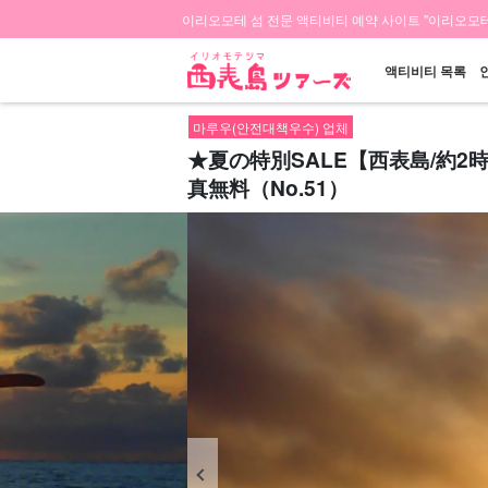
이리오모테 섬 전문 액티비티 예약 사이트 "이리오모테
액티비티 목록
마루우(안전대책우수) 업체
★夏の特別SALE【西表島/約
真無料（No.51）