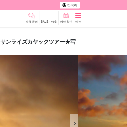
한국어
각종 문의
SALE・特集
예약 확인
메뉴
！サンライズカヤックツアー★写