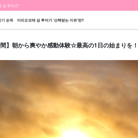
 섬 투어즈"
인기 순위
이리오모테 섬 투어가 '선택받는 이유'란?
2時間】朝から爽やか感動体験☆最高の1日の始まりを