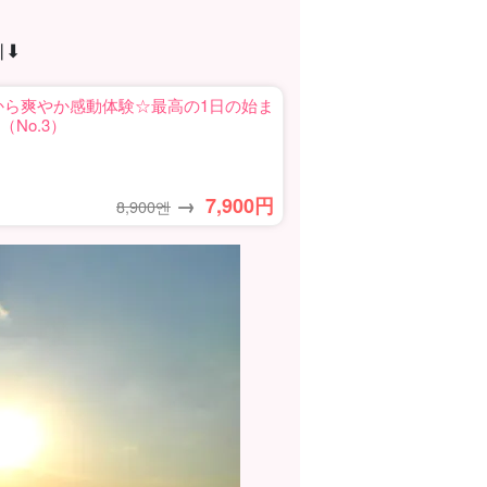
⬇︎
朝から爽やか感動体験☆最高の1日の始ま
No.3）
→
7,900
円
8,900엔