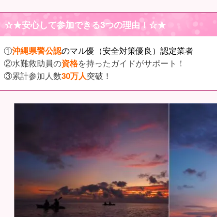
☆★
安心して参加できる3つの理由
！☆★
①
沖縄県警公認
のマル優（安全対策優良）認定業者
②水難救助員の
資格
を持ったガイドがサポート！
③累計参加人数
30万人
突破！