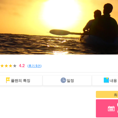
4.2
(
후기 9건
)
플랜의 특징
일정
내용
당일 예약 OK
할인 혜택
프리미엄
이리오모테 섬 "폭
바라스 섬 투어
렌
플랜
세트 플랜
엄선된 플랜
포"
투어
최