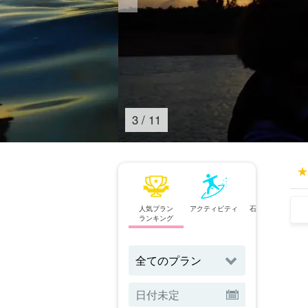
4
/
11
人気プラン
アクティビティ
石垣島⇄西表島
ランキング
フェリー