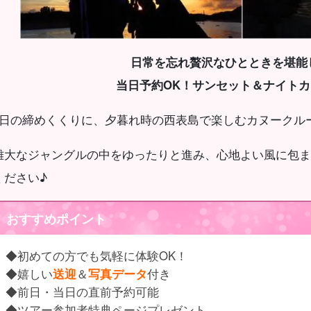
日常を忘れ贅沢なひとときを堪能
当日予約OK！サンセット＆ナイト
1日の締めくくりに、夕暮れ時の西表島で楽しむカヌークル
雄大なジャングルの中をゆったりと進み、心地よい風に包ま
ください♪
おすすめポイント
◆初めての方でも気軽に体験OK！
◆嬉しい
送迎
＆
写真データ
付き
◆前日・当日の直前予約可能
◆ツアー参加者特典ページプレゼント