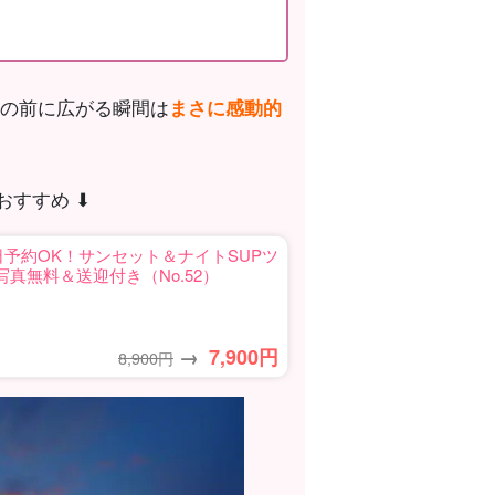
の前に広がる瞬間は
まさに感動的
すすめ ⬇︎
日予約OK！サンセット＆ナイトSUPツ
真無料＆送迎付き（No.52）
→
7,900
円
8,900円