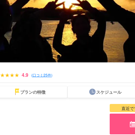
4.9
(
口コミ25件
)
プランの特徴
スケジュール
当日予約OK
お得な割引
プレミアム
西表島"滝"
バラス島ツアー
レン
プラン
セットプラン
厳選プラン
ツアー
直近で