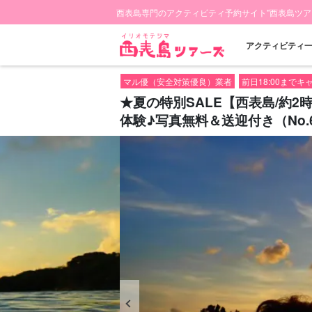
西表島専門のアクティビティ予約サイト"西表島ツア
アクティビティ
マル優（安全対策優良）業者
前日18:00まで
★夏の特別SALE【西表島/約
体験♪写真無料＆送迎付き（No.