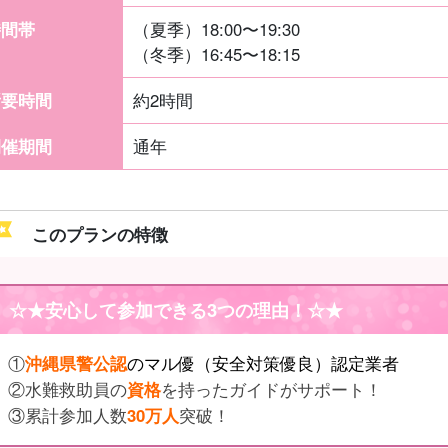
時間帯
（夏季）18:00〜19:30
（冬季）16:45〜18:15
所要時間
約2時間
開催期間
通年
このプランの特徴
☆★
安心して参加できる3つの理由
！☆★
①
沖縄県警公認
のマル優（安全対策優良）認定業者
②水難救助員の
資格
を持ったガイドがサポート！
③累計参加人数
30万人
突破！