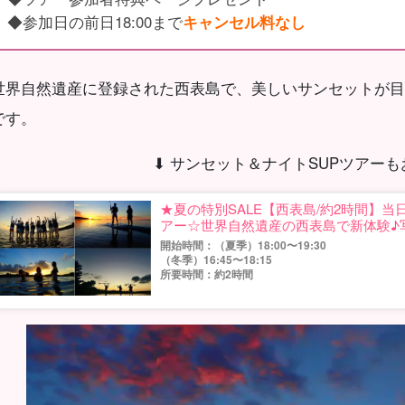
◆参加日の前日18:00まで
キャンセル料なし
世界自然遺産に登録された西表島で、美しいサンセットが目
です。
⬇︎ サンセット＆ナイトSUPツアーもお
★夏の特別SALE【西表島/約2時間】当
アー☆世界自然遺産の西表島で新体験♪写
開始時間：（夏季）18:00〜19:30
（冬季）16:45〜18:15
所要時間：約2時間