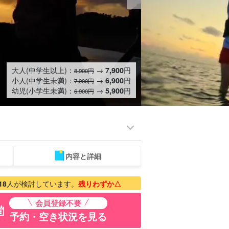
大人(中学生以上)：
→
円
7,900
8,900円
小人(中学生未満)：
→
円
6,900
7,900円
幼児(小学生未満)：
→
円
5,900
6,900円
内容と詳細
タカー
観光ツアー
18
人が検討しています。
残りわずか△
会員登録不要
予約・空き状況を見る