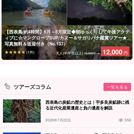
【西表島/約4時間】6月～8月限定◆朝ゆっくりして午後アクテ
ィブに☆マングローブSUP/カヌー＆サガリバナ鑑賞ツアー★
写真無料＆送迎付き（No.137）
12,000
(1件)
円
大人(中学生以上)
→
13,000円
ツアーズコラム
一覧を見る
西表島の炭鉱の歴史とは｜宇多良炭鉱跡に残
る近代化産業遺産と負の遺産を解説
2026年7月22日
556