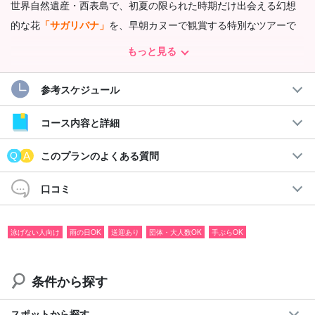
世界自然遺産・西表島で、初夏の限られた時期だけ出会える幻想
的な花
「サガリバナ」
を、早朝カヌーで観賞する特別なツアーで
す。
もっと見る
朝の時間を有効活用できるのも魅力です♪
参考スケジュール
おすすめポイント
コース内容と詳細
◆朝の時間を有効活用！
このプランのよくある質問
◆世界自然遺産の感動体験
◆中学生〜60歳まで参加可能
◆6月下旬〜7月中旬限定の貴重な季節体験
口コミ
◆早朝5:30スタートで静寂の西表島を独占
泳げない人向け
雨の日OK
送迎あり
団体・大人数OK
手ぶらOK
条件から探す
スポットから探す