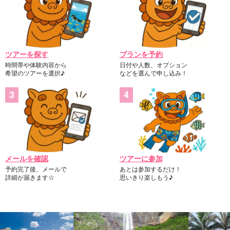
ツアーを探す
プランを予約
時間帯や体験内容から
日付や人数、オプション
希望のツアーを選択♪
などを選んで申し込み！
メールを確認
ツアーに参加
予約完了後、メールで
あとは参加するだけ！
詳細が届きます☆
思いきり楽しもう♪