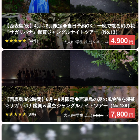
【西表島/夜】4月～8月限定◆当日予約OK！一晩で散る幻の花
『サガリバナ』鑑賞ジャングルナイトツアー（No.13）
4,900
(34件)
円
大人(中学生以上)
→
5,900円
早朝スタートで静寂の西表島を満喫♪
【西表島/約2時間】6月～8月限定◆西表島の夏の風物詩を堪能
観光客が少ない早朝の川はとても静かで、自然の音や香りをより
☆サガリバナ鑑賞＆星空ジャングルナイトツアー（No.138）
深く感じられます。
7,900
(8件)
円
大人(中学生以上)
→
8,900円
ツアー後も時間に余裕があり、その後の観光や移動を効率よく楽
しめるのも嬉しいポイントです。