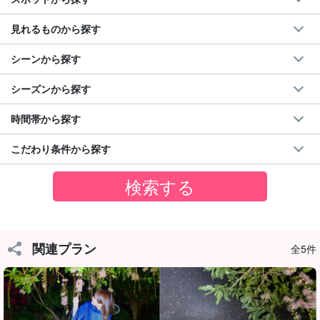
見れるものから探す
シーンから探す
シーズンから探す
時間帯から探す
一夜限りの花「サガリバナ」がつくる
こだわり条件から探す
幻想的な朝の風景
サガリバナは夜に咲き、朝には散ってしまうとても儚い花。川を
流れる無数の花や、水面に映る木々と花のコントラストは、まる
で夢の中にいるかのような美しさです。
関連プラン
全5件
花言葉は「幸運が訪れる」。この時期だけの特別な景色を、静か
な早朝にじっくり味わえます。