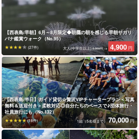
【西表島/早朝】6月～8月限定◆朝靄の朝を感じる早朝サガリ
バナ鑑賞ウォーク（No.95）
4,900
(27件)
円
大人(中学生以上)
→
5,900円
【西表島/半日】ガイド貸切☆贅沢VIPチャータープラン＜写真
無料＆送迎付き＞柔軟対応◎自分たちのペースで♪団体旅行・
社員旅行にも（No.132）
70,000
(18件)
円
1組（5名様まで）