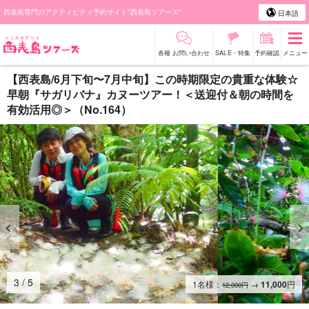
西表島専門のアクティビティ予約サイト"西表島ツアーズ"
日本語
各種 お問い合わせ
SALE・特集
予約確認
メニュー
【西表島/6月下旬〜7月中旬】この時期限定の貴重な体験☆
早朝『サガリバナ』カヌーツアー！＜送迎付＆朝の時間を
有効活用◎＞（No.164）
4
/
5
1名様：
→
11,000
円
12,000円