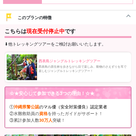
このプランの特徴
こちらは
現在受付停止中
です
⬇︎他トレッキングツアーをご検討お願いいたします。
西表島ジャングルトレッキングツアー
西表島の原生林を歩きながら目で楽しみ、動物のさえずりを耳で
楽しむジャングルトレッキングツアー！
☆★
安心して参加できる3つの理由
！☆★
①
沖縄県警公認
のマル優（安全対策優良）認定業者
②水難救助員の
資格
を持ったガイドがサポート！
③累計参加人数
30万人
突破！