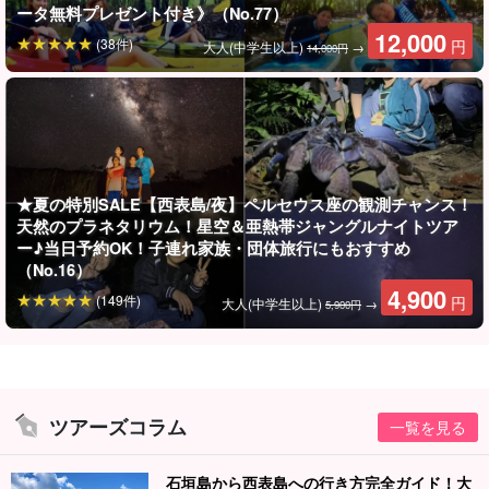
ータ無料プレゼント付き》（No.77）
12,000
(38件)
円
大人(中学生以上)
→
14,000円
ガイドがしっかりサポート
★夏の特別SALE【西表島/夜】ペルセウス座の観測チャンス！
天然のプラネタリウム！星空＆亜熱帯ジャングルナイトツア
ー♪当日予約OK！子連れ家族・団体旅行にもおすすめ
ガイドは全員が水難救助員の資格を保有しています。ゆっくり丁
（No.16）
寧にレクチャーいたしますので小さなお子様から泳ぎの苦手な方
4,900
(149件)
円
大人(中学生以上)
→
5,900円
までご参加大歓迎です！
写真データ無料プレゼント
ツアー中はガイドが皆様の写真をお撮りし、データを無料でプレ
ツアーズコラム
一覧を見る
ゼントいたします。
石垣島から西表島への行き方完全ガイド！大