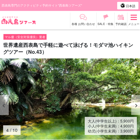
西表島専門のアクティビティ予約サイト"西表島ツアーズ"
日本語
各種 お問い合わせ
SALE・特集
予約確認
メニュー
マル優（安全対策優良）業者
世界遺産西表島で手軽に遊べて泳げる！モダマ池ハイキン
グツアー（No.43）
大人(中学生以上)：
5,900
円
小人(中学生未満)：
4,900
円
4
/
10
幼児(小学生未満)：
3,900
円