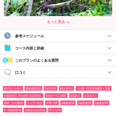
もっと見る
参考スケジュール
コース内容と詳細
このプランのよくある質問
口コミ
3歳から手軽に体験可能！
泳げない人向け
最低価格保証
雨の日OK
初心者向け
マル優（安全対策優良）業者
世界遺産西表島でハイキングしよう！
外国語対応（English available）
写真サービス無料
送迎あり
人気ガイド
団体・大人数OK
シャワー付き
日帰りOK
3歳参加OK
4歳参加OK
5歳参加OK
短時間のハイキングなので、小さい子からご年配の方などハイキ
6～9歳参加OK
全部込み込み料金
手ぶらOK
ングが初めての方でもお気軽にご参加頂けます。