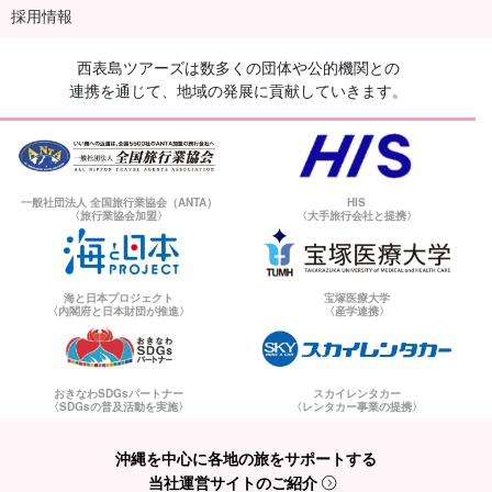
採用情報
西表島ツアーズは数多くの団体や公的機関との
連携を通じて、地域の発展に貢献していきます。
一般社団法人 全国旅行業協会（ANTA）
HIS
〈旅行業協会加盟〉
〈大手旅行会社と提携〉
海と日本プロジェクト
宝塚医療大学
〈内閣府と日本財団が推進〉
〈産学連携〉
おきなわSDGsパートナー
スカイレンタカー
〈SDGsの普及活動を実施〉
〈レンタカー事業の提携〉
沖縄を中心に各地の旅をサポートする
当社運営サイトのご紹介