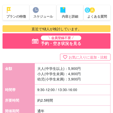
プランの特徴
スケジュール
内容と詳細
よくある質問
直近で
12
人が検討しています。
会員登録不要
予約・空き状況を見る
お気に入りに追加・比較
金額
大人(中学生以上)：
5,900
円
小人(中学生未満)：
4,900
円
幼児(小学生未満)：
3,900
円
時間帯
9:30-12:00 / 13:30-16:00
所要時間
約2.5時間
開催期間
通年