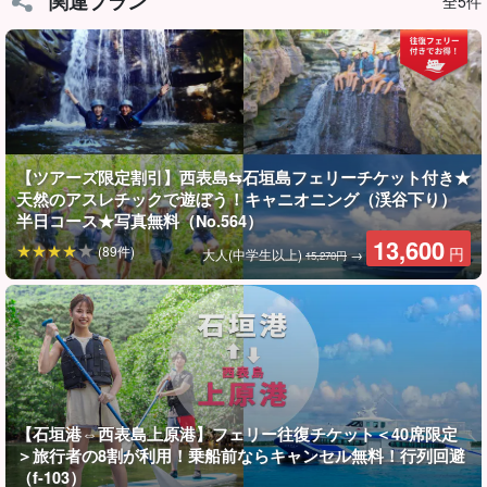
関連プラン
全5件
モダマ池へ向かう途中の周囲には亜熱帯ジャングルに包まれてい
ます。
少し行くと渓流と池があり、清流で泳いでいるお魚たちを見るこ
とができます。近くにモダマのブランコもあり、お子様やご年配
の方でも楽しめます。
【ツアーズ限定割引】西表島⇆石垣島フェリーチケット付き★
天然のアスレチックで遊ぼう！キャニオニング（渓谷下り）
半日コース★写真無料（No.564）
13,600
(89件)
円
大人(中学生以上)
→
15,270円
【石垣港⇔西表島上原港】フェリー往復チケット＜40席限定
＞旅行者の8割が利用！乗船前ならキャンセル無料！行列回避
（f-103）