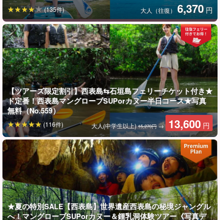
6,370
(135件)
円
大人（往復）
西表島ならではの動植物が待っている！
途中、清流を見ることができたり、ジャングルだけでなく、水辺
で遊ぶこともできます。
最大水深150センチメートルと水深の浅いモダマ池では、ライフジ
【ツアーズ限定割引】西表島⇆石垣島フェリーチケット付き★
ド定番！西表島マングローブSUPorカヌー半日コース★写真
ャケットを付けながら泳ぐだけでなく、お魚や川えびなどを網
無料（No.559）
（無料でレンタル）で取ることもできるので、ご家族で楽しむ事
13,600
(116件)
円
大人(中学生以上)
→
15,270円
ができます。
★夏の特別SALE【西表島】世界遺産西表島の秘境ジャングル
へ！マングローブSUPorカヌー＆鍾乳洞体験ツアー《写真デ