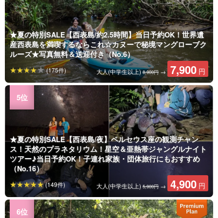
★夏の特別SALE【西表島/約2.5時間】当日予約OK！世界遺
産西表島を満喫するならこれ☆カヌーで秘境マングローブク
ルーズ★写真無料＆送迎付き（No.6）
7,900
(175件)
円
大人(中学生以上)
→
8,900円
★夏の特別SALE【西表島/夜】ペルセウス座の観測チャン
ス！天然のプラネタリウム！星空＆亜熱帯ジャングルナイト
ツアー♪当日予約OK！子連れ家族・団体旅行にもおすすめ
（No.16）
4,900
(149件)
円
大人(中学生以上)
→
5,900円