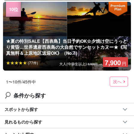
★夏の特別SALE【西表島】当日予約OK☆夕焼け空にうっと
り黄昏…世界遺産西表島の大自然でサンセットカヌー★《写
真無料＆上原地区送迎OK》（No.7）
7,900
(77件)
円
大人(中学生以上)
→
8,900円
次へ
1〜10件/45件中
条件から探す
スポットから探す
見れるものから探す