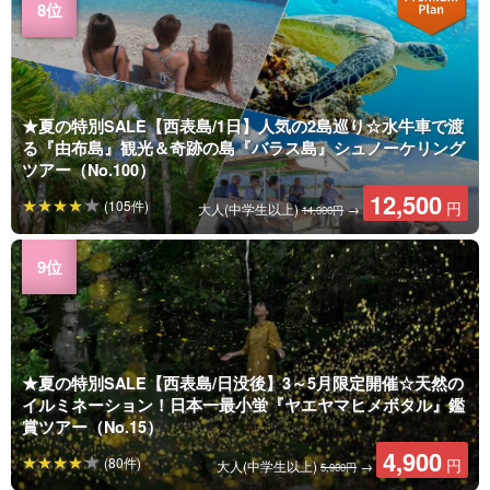
★夏の特別SALE【西表島/1日】人気の2島巡り☆水牛車で渡
る『由布島』観光＆奇跡の島『バラス島』シュノーケリング
ツアー（No.100）
12,500
(105件)
円
大人(中学生以上)
→
14,000円
★夏の特別SALE【西表島/日没後】3～5月限定開催☆天然の
イルミネーション！日本一最小蛍『ヤエヤマヒメボタル』鑑
賞ツアー（No.15）
4,900
(80件)
円
大人(中学生以上)
→
5,900円