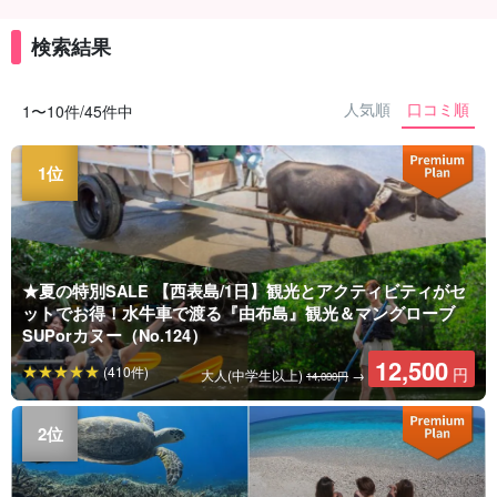
検索結果
人気順
口コミ順
1〜10件/45件中
★夏の特別SALE 【西表島/1日】観光とアクティビティがセ
ットでお得！水牛車で渡る『由布島』観光＆マングローブ
SUPorカヌー（No.124）
12,500
(410件)
円
大人(中学生以上)
→
14,000円