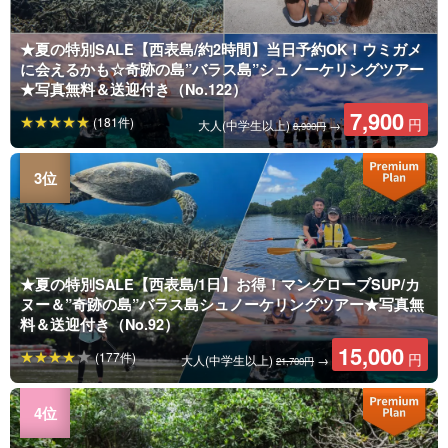
★夏の特別SALE【西表島/約2時間】当日予約OK！ウミガメ
に会えるかも☆奇跡の島”バラス島”シュノーケリングツアー
★写真無料＆送迎付き（No.122）
7,900
(181件)
円
大人(中学生以上)
→
8,900円
★夏の特別SALE【西表島/1日】お得！マングローブSUP/カ
ヌー＆”奇跡の島”バラス島シュノーケリングツアー★写真無
料＆送迎付き（No.92）
15,000
(177件)
円
大人(中学生以上)
→
21,700円