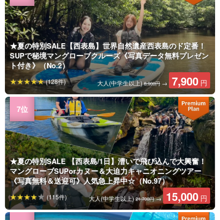
★夏の特別SALE【西表島】世界自然遺産西表島のド定番！
SUPで秘境マングローブクルーズ《写真データ無料プレゼン
ト付き》（No.2）
7,900
(128件)
円
大人(中学生以上)
→
8,900円
★夏の特別SALE 【西表島/1日】漕いで飛び込んで大興奮！
マングローブSUPorカヌー＆大迫力キャニオニングツアー
《写真無料＆送迎可》人気急上昇中☆（No.97）
15,000
(115件)
円
大人(中学生以上)
→
21,700円