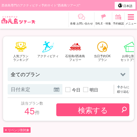
西表島専門のアクティビティ予約サイト"西表島ツアーズ"
日本語
各種 お問い合わせ
SALE・特集
予約確認
メニュー
人気プラン
アクティビティ
石垣島⇄西表島
当日予約OK
お得な割
ランキング
フェリー
プラン
セットプラ
さらに
今日
明日
絞り込む
該当プラン数
45
件
✕ リベンジ割対象