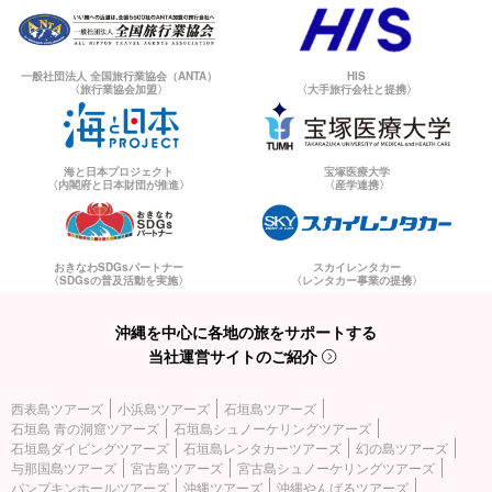
一般社団法人 全国旅行業協会（ANTA）
HIS
〈旅行業協会加盟〉
〈大手旅行会社と提携〉
海と日本プロジェクト
宝塚医療大学
〈内閣府と日本財団が推進〉
〈産学連携〉
おきなわSDGsパートナー
スカイレンタカー
〈SDGsの普及活動を実施〉
〈レンタカー事業の提携〉
沖縄を中心に各地の旅をサポートする
当社運営サイトのご紹介
西表島ツアーズ
小浜島ツアーズ
石垣島ツアーズ
石垣島 青の洞窟ツアーズ
石垣島シュノーケリングツアーズ
石垣島ダイビングツアーズ
石垣島レンタカーツアーズ
幻の島ツアーズ
与那国島ツアーズ
宮古島ツアーズ
宮古島シュノーケリングツアーズ
パンプキンホールツアーズ
沖縄ツアーズ
沖縄やんばるツアーズ