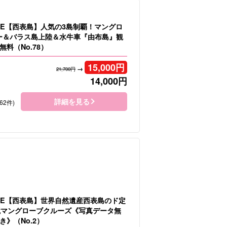
LE【西表島】人気の3島制覇！マングロ
ヌー＆バラス島上陸＆水牛車『由布島』観
料（No.78）
15,000
円
→
21,700円
14,000
円
詳細を見る
62件)
LE【西表島】世界自然遺産西表島のド定
境マングローブクルーズ《写真データ無
》（No.2）