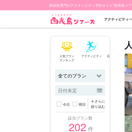
西表島専門のアクティビティ予約サイト"西表島ツア
アクティビティ
人気プラン
アクティビティ
石垣島⇄西表島
ランキング
フェリー
さらに
今日
明日
絞り込む
該当プラン数
202
件