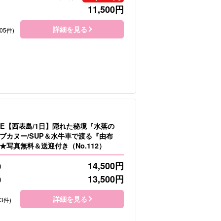
11,500
円
詳細を見る
05件)
LE【西表島/1日】隠れた秘境『水落の
ブカヌー/SUP＆水牛車で渡る『由布
★写真無料＆送迎付き（No.112）
14,500
円
）
13,500
円
）
詳細を見る
33件)