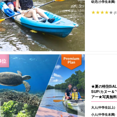
幼児(小学生未満)
(1
★夏の特別SA
SUP/カヌー
アー★写真無料＆
大人(中学生以上)
小人(中学生未満)