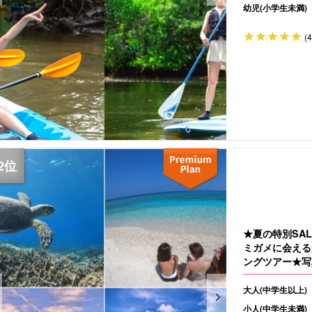
幼児(小学生未満)
(
★夏の特別SA
ミガメに会える
ングツアー★写
大人(中学生以上)
小人(中学生未満)