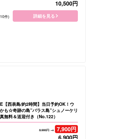
10,500
円
詳細を見る
410件)
LE【西表島/約2時間】当日予約OK！ウ
かも☆奇跡の島”バラス島”シュノーケリ
真無料＆送迎付き（No.122）
7,900
円
→
8,900円
6,900
円