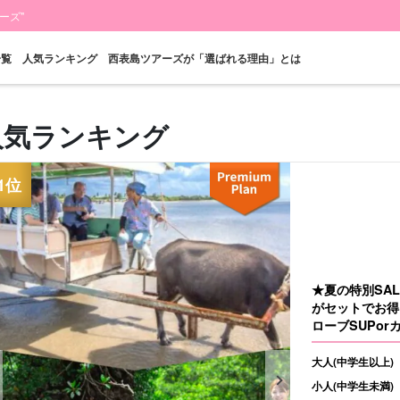
ーズ"
一覧
人気ランキング
西表島ツアーズが「選ばれる理由」とは
人気ランキング
当日予約OK
お得な割引
プレミアム
西表島"滝"
バラス島ツアー
レン
プラン
セットプラン
厳選プラン
ツアー
★夏の特別SA
がセットでお得
ローブSUPorカ
大人(中学生以上)
小人(中学生未満)