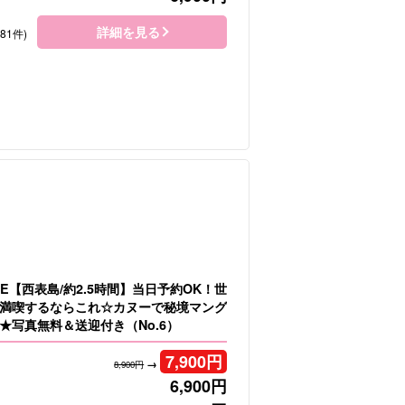
詳細を見る
181件)
E【西表島/約2.5時間】当日予約OK！世
満喫するならこれ☆カヌーで秘境マング
★写真無料＆送迎付き（No.6）
7,900
円
→
8,900円
6,900
円