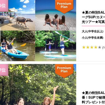
★夏の特別SA
ーグSUP/カ
光ツアー★写真無
大人(中学生以上)
小人(中学生未満)
(1
★夏の特別SA
番！SUPで秘
料プレゼント付き