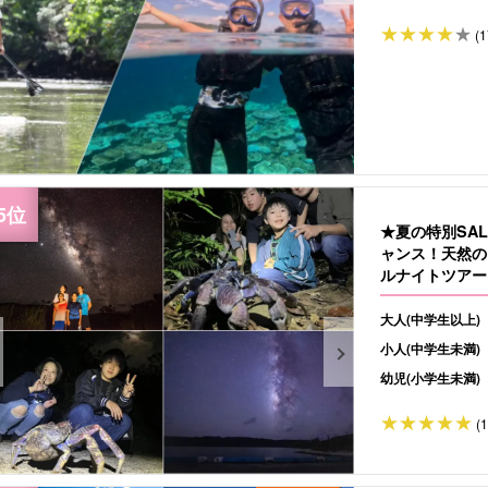
(1
★夏の特別SA
ャンス！天然の
ルナイトツアー
にもおすすめ（N
大人(中学生以上)
小人(中学生未満)
幼児(小学生未満)
(