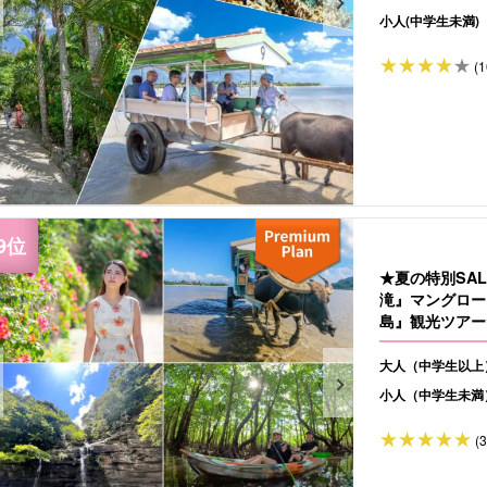
小人(中学生未満)
(1
★夏の特別SA
滝』マングロー
島』観光ツアー
大人（中学生以上
小人（中学生未満
(