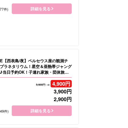
詳細を見る
77件)
LE【西表島/夜】ペルセウス座の観測チ
プラネタリウム！星空＆亜熱帯ジャング
♪当日予約OK！子連れ家族・団体旅行
o.16）
4,900
円
→
5,900円
3,900
円
2,900
円
詳細を見る
149件)