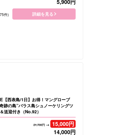
5,900
円
詳細を見る
75件)
LE【西表島/1日】お得！マングローブ
＆”奇跡の島”バラス島シュノーケリングツ
送迎付き（No.92）
15,000
円
→
21,700円
14,000
円