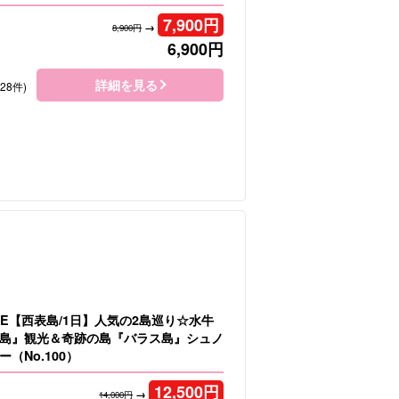
7,900
円
→
8,900円
6,900
円
詳細を見る
128件)
LE【西表島/1日】人気の2島巡り☆水牛
島』観光＆奇跡の島『バラス島』シュノ
（No.100）
12,500
円
→
14,000円