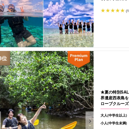
(
★夏の特別SAL
界遺産西表島を
ローブクルーズ
大人(中学生以上)
小人(中学生未満)