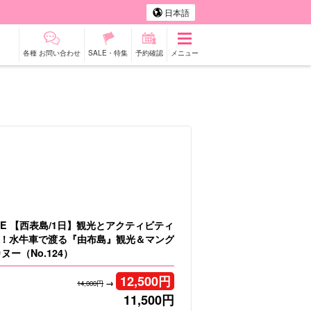
日本語
各種 お問い合わせ
SALE・特集
予約確認
メニュー
タカー
観光ツアー
LE 【西表島/1日】観光とアクティビティ
！水牛車で渡る『由布島』観光＆マング
ヌー（No.124）
12,500
円
→
14,000円
11,500
円