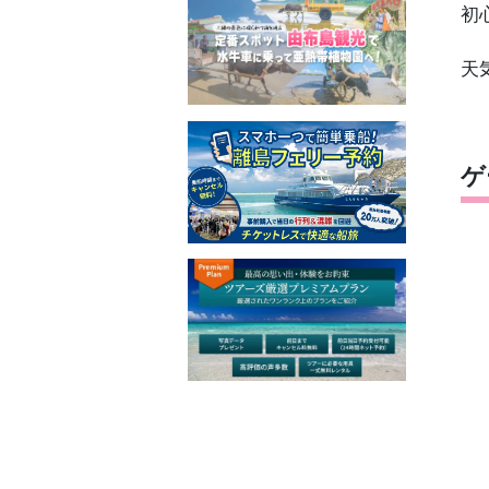
初
天
ゲ