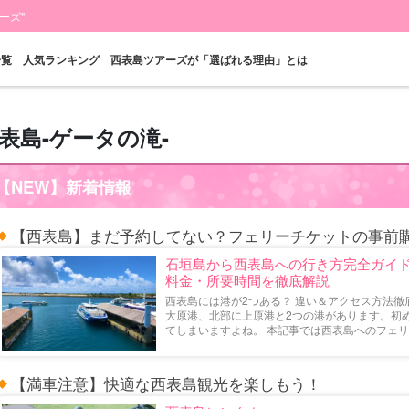
ーズ"
一覧
人気ランキング
西表島ツアーズが「選ばれる理由」とは
表島-ゲータの滝-
当日予約OK
お得な割引
プレミアム
西表島"滝"
バラス島ツアー
レン
【NEW】新着情報
プラン
セットプラン
厳選プラン
ツアー
【西表島】まだ予約してない？フェリーチケットの事前
石垣島から西表島への行き方完全ガイ
料金・所要時間を徹底解説
西表島には港が2つある？ 違い＆アクセス方法徹
大原港、北部に上原港と2つの港があります。初
てしまいますよね。 本記事では西表島へのフェリ [
【満車注意】快適な西表島観光を楽しもう！