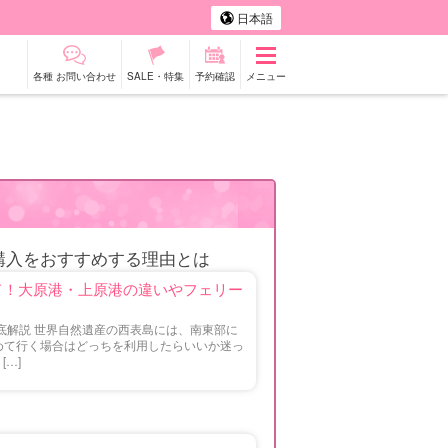
日本語
各種 お問い合わせ
SALE・特集
予約確認
メニュー
タカー
観光ツアー
購入をおすすめする理由とは
ド！大原港・上原港の違いやフェリー
底解説 世界自然遺産の西表島には、南東部に
めて行く場合はどっちを利用したらいいか迷っ
…]