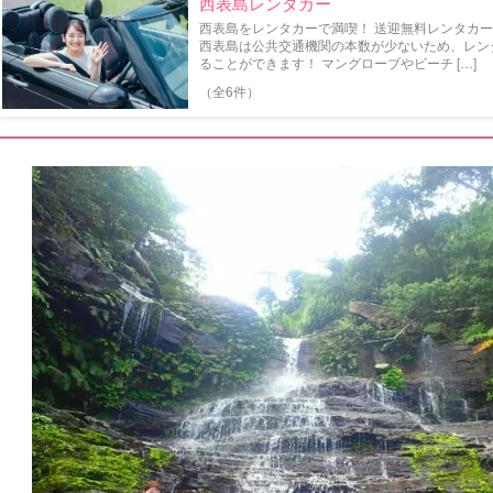
西表島レンタカー
西表島をレンタカーで満喫！ 送迎無料レンタカー特
西表島は公共交通機関の本数が少ないため、レン
ることができます！ マングローブやビーチ […]
（全6件）