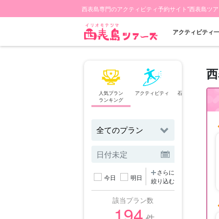
西表島専門のアクティビティ予約サイト"西表島ツア
アクティビティ
西
人気プラン
アクティビティ
石垣島⇄西表島
ランキング
フェリー
さらに
今日
明日
絞り込む
該当プラン数
194
件