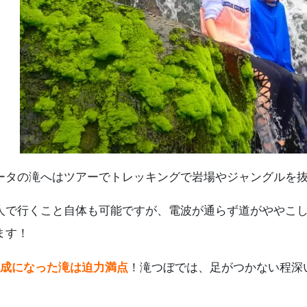
ータの滝へはツアーでトレッキングで岩場やジャングルを
人で行くこと自体も可能ですが、電波が通らず道がややこ
ます！
構成になった滝は迫力満点
！滝つぼでは、足がつかない程深
。