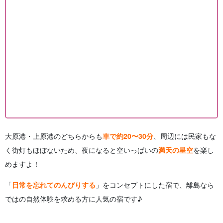
大原港・上原港のどちらからも
車で約20〜30分
、周辺には民家もな
く街灯もほぼないため、夜になると空いっぱいの
満天の星空
を楽し
めますよ！
「
日常を忘れてのんびりする
」をコンセプトにした宿で、離島なら
ではの自然体験を求める方に人気の宿です♪