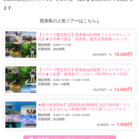
ます。
西表島の人気ツアーはこちら↓
【ツアーズ限定割引】西表島⇆石垣島フェリーチケット
付き★水牛車で渡る『由布島』観光＆西表島ジャングル
SUPorカヌーツアー★写真無料（No.546）
開始時間：8:00〜17:55
所要時間：約9時間
→
18,200
円
20,370円
【ツアーズ限定割引】西表島⇆石垣島フェリーチケット
付き★ド定番！西表島マングローブSUPorカヌー半日コ
ース★写真無料（No.559）
開始時間：8:00-12:00 / 11:00-17:05
所要時間：約4～6時間
→
13,600
円
15,270円
★夏の特別SALE【西表島/約2時間】当日予約OK！ウミ
ガメに会えるかも☆奇跡の島”バラス島”シュノーケリン
グツアー★写真無料＆送迎付き（No.122）
開始時間：9:00-11:30 / 13:30-16:00
所要時間：約2時間
→
7,900
円
8,900円
西表島ツアー人気ランキングはこちら