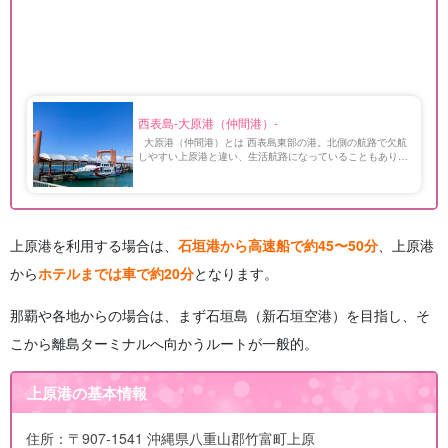
西表島-大原港（仲間港）-
大原港（仲間港）とは 西表島東部の港。北側の航路で欠航
しやすい上原港と違い、生活航路になっていることもあり、
欠航が少ないです。 港周辺にはお店や飲食店もあり、レン
タカーやレンタルバイクの業者も複数あります。 […]
上原港を利用する場合は、
石垣港から高速船で約45〜50分
、上原港
から
ホテルまでは車で約20分
となります。
那覇や各地からの場合は、まず石垣島（新石垣空港）を目指し、そ
こから離島ターミナルへ向かうルートが一般的。
上原港の基本情報
住所：〒907-1541 沖縄県八重山郡竹富町上原