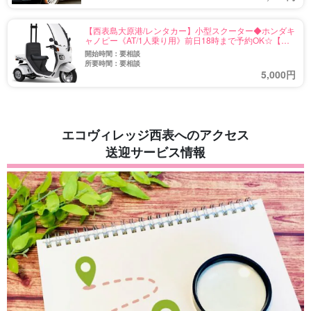
【西表島大原港/レンタカー】小型スクーター◆ホンダキ
ャノピー《AT/1人乗り用》前日18時まで予約OK☆【マ
リンスポーツ用品レンタルあり・送迎無料】（No.r-3）
開始時間：要相談
所要時間：要相談
5,000円
エコヴィレッジ西表へのアクセス
送迎サービス情報