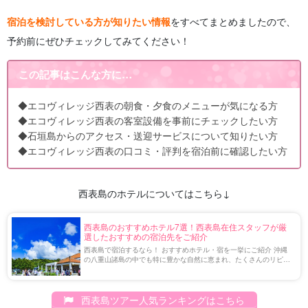
宿泊を検討している方が知りたい情報
をすべてまとめましたので、
予約前にぜひチェックしてみてください！
この記事はこんな方に…
◆エコヴィレッジ西表の朝食・夕食のメニューが気になる方
◆エコヴィレッジ西表の客室設備を事前にチェックしたい方
◆石垣島からのアクセス・送迎サービスについて知りたい方
◆エコヴィレッジ西表の口コミ・評判を宿泊前に確認したい方
西表島のホテルについてはこちら↓
西表島のおすすめホテル7選！西表島在住スタッフが厳
選したおすすめの宿泊先をご紹介
西表島で宿泊するなら！ おすすめホテル・宿を一挙にご紹介 沖縄
の八重山諸島の中でも特に豊かな自然に恵まれ、たくさんのリピー
ターが訪れる人気の離島、西表島。 2021年に世界自然遺産に登録
されたことで国内外から注目を集め、 […]
西表島ツアー人気ランキングはこちら