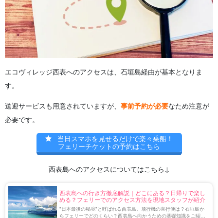
エコヴィレッジ西表へのアクセスは、石垣島経由が基本となりま
す。
送迎サービスも用意されていますが、
事前予約が必要
なため注意が
必要です。
当日スマホを見せるだけで楽々乗船！
フェリーチケットの予約はこちら
西表島へのアクセスについてはこちら↓
西表島への行き方徹底解説｜どこにある？日帰りで楽し
める？フェリーでのアクセス方法を現地スタッフが紹介
"日本最後の秘境"と呼ばれる西表島。飛行機の直行便は？石垣島か
らフェリーでどのくらい？西表島へ向かうための基礎知識をご紹