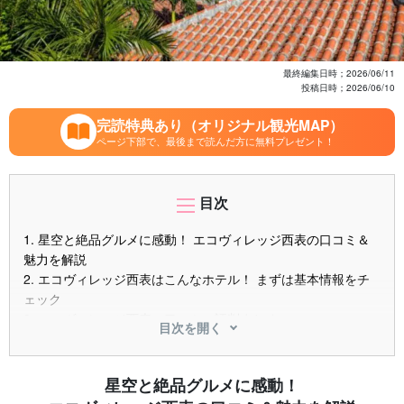
最終編集日時；
2026/06/11
投稿日時；
2026/06/10
完読特典あり（オリジナル観光MAP）
ページ下部で、最後まで読んだ方に無料プレゼント！
目次
1.
星空と絶品グルメに感動！ エコヴィレッジ西表の口コミ＆
魅力を解説
2.
エコヴィレッジ西表はこんなホテル！ まずは基本情報をチ
ェック
3.
エコヴィレッジ西表の口コミ・評判まとめ
目次を開く
3.1.
良い口コミ・高評価の声
3.2.
気になる口コミ・改善点の声
3.3.
ブログ・SNSでの宿泊レポートまとめ
星空と絶品グルメに感動！
4.
エコヴィレッジ西表の客室 アメニティを徹底チェック