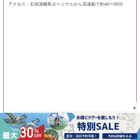
アクセス：石垣港離島ターミナルから高速船で約40〜50分
×
西表島-上原港-
⬇︎上原港発のツアーはこちら ⬇︎フェリーチケット付き！ おす
すめのセットプランはこちら 上原港とは 西表島西部の港。
港周辺には宿、スーパー、雑貨屋、食事処が集中していま
す。 ピナイサーラの滝やクーラの滝な […]