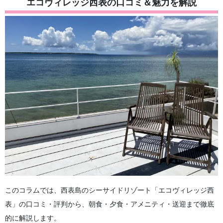
エコヴィレッジ西表の口コミ＆魅力を解説
4.1.
客室タイプと室内設備
4.2.
アメニティの内容と充実度
4.3.
電子レンジ・冷蔵庫など備品について
5.
エコヴィレッジ西表の食事 朝食・夕食を詳しく紹介
5.1.
朝食メニューと雰囲気
5.2.
夕食メニューと特徴
5.3.
食事なしプランを選ぶ場合の近隣飲食店
6.
エコヴィレッジ西表へのアクセス 送迎サービス情報
6.1.
石垣島からのアクセス方法
6.2.
送迎サービスの詳細と注意点
7.
エコヴィレッジ西表で体験！ 人気のアクティビティ紹介
7.1.
西表島ならではの自然体験
7.2.
ホテル周辺のおすすめスポット
8.
エコヴィレッジ西表に関するよくある質問（FAQ）
9.
まとめ
このコラムでは、西表島のシーサイドリゾート「エコヴィレッジ西
表」の口コミ・評判から、朝食・夕食・アメニティ・送迎まで徹底
的に解説します。