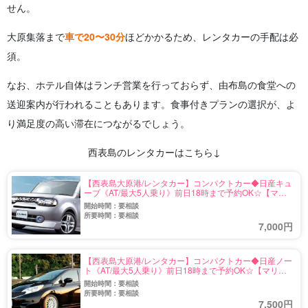
せん。
大原集落まで
車で20〜30分
ほどかかるため、レンタカーの手配は必
須。
なお、ホテル自体はランチ営業を行っておらず、由布島の食堂への
送迎案内が行われることもあります。食事付きプランの選択が、よ
り満足度の高い滞在につながるでしょう。
西表島のレンタカーはこちら↓
【西表島大原港/レンタカー】コンパクトカー◆日産キュ
ーブ《AT/最大5人乗り》前日18時まで予約OK☆【マリ
ンスポーツ用品レンタルあり・送迎無料】（No.r-1）
開始時間：要相談
所要時間：要相談
7,000円
【西表島大原港/レンタカー】コンパクトカー◆日産ノー
ト《AT/最大5人乗り》前日18時まで予約OK☆【マリン
スポーツ用品レンタルあり・送迎無料】（No.r-2）
開始時間：要相談
所要時間：要相談
7,500円