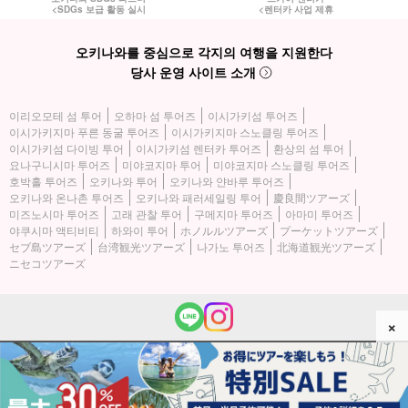
<SDGs 보급 활동 실시
<렌터카 사업 제휴
오키나와를 중심으로 각지의 여행을 지원한다
당사 운영 사이트 소개
이리오모테 섬 투어
오하마 섬 투어즈
이시가키섬 투어즈
이시가키지마 푸른 동굴 투어즈
이시가키지마 스노클링 투어즈
이시가키섬 다이빙 투어
이시가키섬 렌터카 투어즈
환상의 섬 투어
요나구니시마 투어즈
미야코지마 투어
미야코지마 스노클링 투어즈
호박홀 투어즈
오키나와 투어
오키나와 얀바루 투어즈
오키나와 온나촌 투어즈
오키나와 패러세일링 투어
慶良間ツアーズ
미즈노시마 투어즈
고래 관찰 투어
구메지마 투어즈
아마미 투어즈
야쿠시마 액티비티
하와이 투어
ホノルルツアーズ
プーケットツアーズ
セブ島ツアーズ
台湾観光ツアーズ
나가노 투어즈
北海道観光ツアーズ
ニセコツアーズ
×
(c) 2026 이리오모테 섬 투어즈 All Rights Reserved.