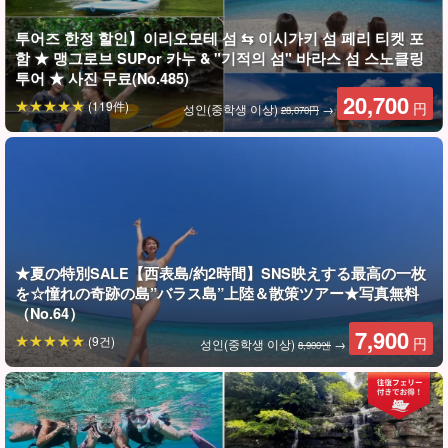
투어즈 한정 할인】이리오모테 섬 ⇆ 이시가키 섬 페리 티켓 포
함 ★ 맹그로브 SUPor 카누 & "기적의 섬" 바라스 섬 스노클링
투어 ★ 사진 무료(No.485)
20,700
(119件)
円
성인(중학생 이상)
→
28,070円
★夏の特別SALE【西表島/約2時間】SNS映えする最高の一枚
を☆憧れの奇跡の島”バラス島”上陸＆散策ツアー★写真無料
（No.64）
7,900
(9건)
円
성인(중학생 이상)
→
8,900엔