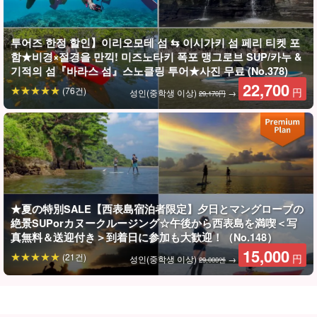
투어즈 한정 할인】이리오모테 섬 ⇆ 이시가키 섬 페리 티켓 포
함★비경×절경을 만끽! 미즈노타키 폭포 맹그로브 SUP/카누 &
기적의 섬『바라스 섬』스노클링 투어★사진 무료 (No.378)
22,700
(76건)
円
성인(중학생 이상)
→
29,170円
★夏の特別SALE【西表島宿泊者限定】夕日とマングローブの
絶景SUPorカヌークルージング☆午後から西表島を満喫＜写
真無料＆送迎付き＞到着日に参加も大歓迎！（No.148）
15,000
(21건)
円
성인(중학생 이상)
→
29,000엔