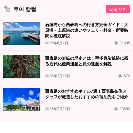
투어 칼럼
목록 보기
石垣島から西表島への行き方完全ガイド！大
原港・上原港の違いやフェリー料金・所要時
間を徹底解説
2026年8月7日
31395
西表島の炭鉱の歴史とは｜宇多良炭鉱跡に残
る近代化産業遺産と負の遺産を解説
2026年7月22日
572
西表島のおすすめホテル7選！西表島在住ス
タッフが厳選したおすすめの宿泊先をご紹介
2026年7月22日
23592