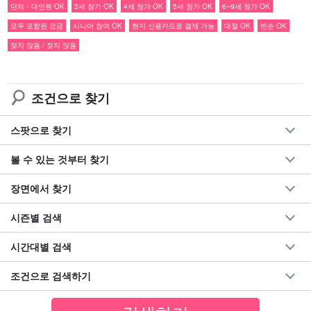
단체・대인원 OK
3세 참가 OK
4세 참가 OK
5세 참가 OK
6~9세 참가 OK
모두 포함된 요금
시니어 참여 OK
현지 신용카드로 결제 가능
대절 OK
빈손 OK
야에야마 히메보탈이란?
젖지 않음 / 젖지 않음
야에야마 제도에만 서식하는 일본에서도 가장 작은(1m~2m) 야에야
먀마 히메보타르는 2월부터 길게는 6월까지 볼 수 있다.
조건으로 찾기
혼슈의 반딧불이는 여름에 강 위를 날아다니는 이미지가 있지만, 야
스팟으로 찾기
에야마 반딧불이는 봄에 산속 깊은 곳에서 관찰할 수 있다. 수명은 2
볼 수 있는 것부터 찾기
주 정도입니다.
장면에서 찾기
시즌별 검색
시간대별 검색
조건으로 검색하기