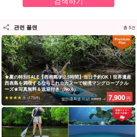
관련 플랜
총 5건
별빛 보호구역으로 지정된 이리오모테 섬
아열대 밀림으로 유명한 이리오모테 섬은 일몰 후 야행성 생물들이
일제히 활동하기 시작한다.
당일치기 여행으로는 맛볼 수 없는 이리오모테 섬의 참모습을 함께
★夏の特別SALE【西表島/約2.5時間】当日予約OK！世界遺産
만나보시지 않겠습니까?
西表島を満喫するならこれ☆カヌーで秘境マングローブクル
ーズ★写真無料＆送迎付き（No.6）
NEW】누적 참가인원 30만 명 돌파!
7,900
(175件)
円
성인(중학생 이상)
→
8,900엔
투어 장비 무료 대여 포함
투어 참가자 특전 페이지 증정
참가일 전날 18:00까지 취소 수수료 없음
수난구조대원 자격증을 소지한 가이드의 지원