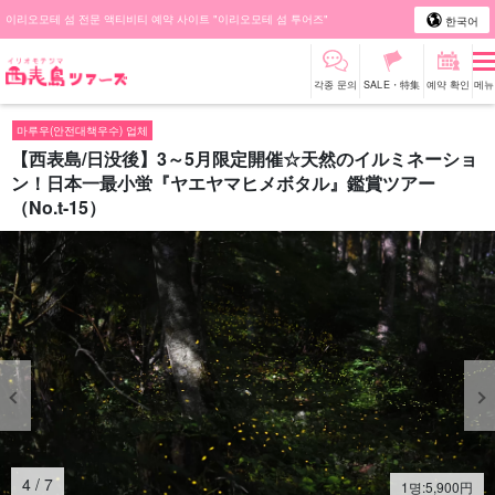
이리오모테 섬 전문 액티비티 예약 사이트 "이리오모테 섬 투어즈"
한국어
각종 문의
SALE・特集
예약 확인
메뉴
마루우(안전대책우수) 업체
【西表島/日没後】3～5月限定開催☆天然のイルミネーショ
ン！日本一最小蛍『ヤエヤマヒメボタル』鑑賞ツアー
（No.t-15）
4
/
7
1명:
5,900
円