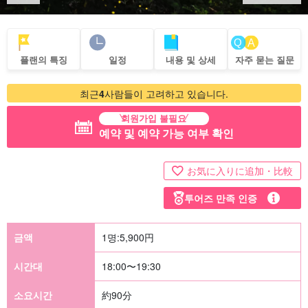
플랜의 특징
일정
내용 및 상세
자주 묻는 질문
최근
4
사람들이 고려하고 있습니다.
회원가입 불필요
예약 및 예약 가능 여부 확인
お気に入りに追加・比較
투어즈 만족 인증
금액
1명:
5,900
円
시간대
18:00〜19:30
소요시간
約90分