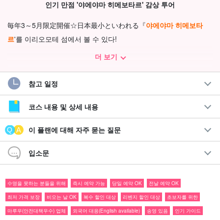
인기 만점 '야에야마 히메보타르' 감상 투어
毎年3～5月限定開催☆日本最小といわれる『
야에야마 히메보타
르
'를 이리오모테 섬에서 볼 수 있다!
더 보기
이 시기에 이리오모테 섬을 여행하는 사람은 참가하지 않으면 손해!
자연이 만들어내는 일루미네이션을 보면 감격에 겨워 할 말을 잃게
참고 일정
될 것입니다.
코스 내용 및 상세 내용
이 플랜에 대해 자주 묻는 질문
입소문
수영을 못하는 분들을 위해
즉시 예약 가능
당일 예약 OK
전날 예약 OK
최저 가격 보장
비오는 날 OK
복수 할인 대상
리벤지 할인 대상
초보자를 위한
마루우(안전대책우수) 업체
외국어 대응(English available)
송영 있음
인기 가이드