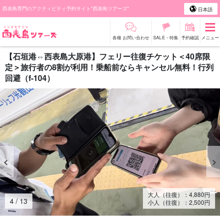
西表島専門のアクティビティ予約サイト"西表島ツアーズ"
日本語
各種 お問い合わせ
SALE・特集
予約確認
メニュー
【石垣港⇔西表島大原港】フェリー往復チケット＜40席限
定＞旅行者の8割が利用！乗船前ならキャンセル無料！行列
回避（f-104）
大人（往復）：
4,880
円
4
/
13
小人（往復）：
2,500
円