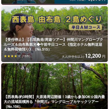
【受付停止】【石垣島発/周遊ツアー】仲間川マングローブク
ルーズ＆由布島観光◆午前半日コース《指定ホテル無料送迎
＆無料荷物預り》（No.515）
12,200
(15件)
円
大人(中学生以上)
【西表島/約3時間】大原港周辺開催！3歳から参加OK☆国内最
大の流域面積誇る『仲間川』マングローブカヤックツアー
（No.104）