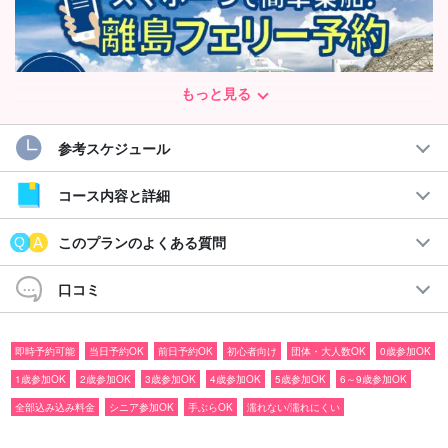
もっと見る
参考スケジュール
コース内容と詳細
西表島の玄関口となる港は、大原港（東南部）と上原港（北部）
このプランのよくある質問
のふたつがあります。
口コミ
大原港は住んでいる方多く、生活の航路としても使われているた
め
欠航率も低く、住みやすい雰囲気になっています
。
即時予約可能
当日予約OK
前日予約OK
初心者向け
団体・大人数OK
0歳参加OK
大原港はこんな方に...
1歳参加OK
2歳参加OK
3歳参加OK
4歳参加OK
5歳参加OK
6～9歳参加OK
全部込み込み料金
シニア参加OK
手ぶらOK
濡れない/濡れにくい
◆仲間川や由布島を楽しみたい方
◆西表島の自然を思い切り体感したい方