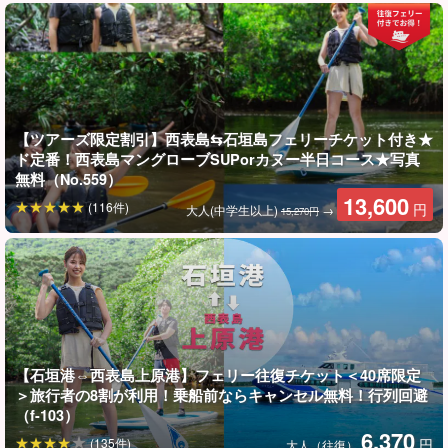
事前にオンライン予約がおすすめです！
石垣港離島ターミナルは当日
とても混雑します
。
事前にオンライン予約しておくことで、当日のチケット購入手続
きが不要！
【ツアーズ限定割引】西表島⇆石垣島フェリーチケット付き★
ド定番！西表島マングローブSUPorカヌー半日コース★写真
チケット購入のためにわざわざ列に並ぶストレスから解放され、
無料（No.559）
余裕をもって乗船できますので必ず事前予約しておこう。
13,600
(116件)
円
大人(中学生以上)
→
15,270円
【最新版】フェリー混雑状況の記事はこちら
【石垣港⇔西表島上原港】フェリー往復チケット＜40席限定
＞旅行者の8割が利用！乗船前ならキャンセル無料！行列回避
（f-103）
6,370
(135件)
円
大人（往復）