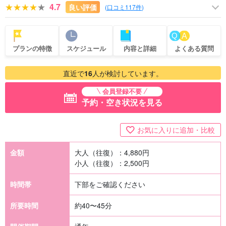
4.7
良い評価
(
口コミ117件
)
プランの特徴
スケジュール
内容と詳細
よくある質問
直近で
16
人が検討しています。
会員登録不要
予約・空き状況を見る
お気に入りに追加・比較
金額
大人（往復）：
4,880
円
小人（往復）：
2,500
円
時間帯
下部をご確認ください
所要時間
約40〜45分