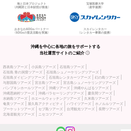
海と日本プロジェクト
宝塚医療大学
〈内閣府と日本財団が推進〉
〈産学連携〉
おきなわSDGsパートナー
スカイレンタカー
〈SDGsの普及活動を実施〉
〈レンタカー事業の提携〉
沖縄を中心に各地の旅をサポートする
当社運営サイトのご紹介
西表島ツアーズ
小浜島ツアーズ
石垣島ツアーズ
石垣島 青の洞窟ツアーズ
石垣島シュノーケリングツアーズ
石垣島ダイビングツアーズ
石垣島レンタカーツアーズ
幻の島ツアーズ
与那国島ツアーズ
宮古島ツアーズ
宮古島シュノーケリングツアーズ
パンプキンホールツアーズ
沖縄ツアーズ
沖縄やんばるツアーズ
沖縄恩納村ツアーズ
沖縄パラセーリングツアーズ
慶良間ツアーズ
水納島ツアーズ
ホエールウォッチングツアーズ
久米島ツアーズ
奄美ツアーズ
屋久島アクティビティ
ハワイツアーズ
ホノルルツアーズ
プーケットツアーズ
セブ島ツアーズ
台湾観光ツアーズ
長野ツアーズ
北海道観光ツアーズ
ニセコツアーズ