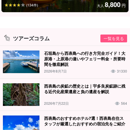
8,800
(134件)
円
大人
ツアーズコラム
一覧を見る
石垣島から西表島への行き方完全ガイド！大
原港・上原港の違いやフェリー料金・所要時
間を徹底解説
2026年8月7日
31330
西表島の炭鉱の歴史とは｜宇多良炭鉱跡に残
る近代化産業遺産と負の遺産を解説
2026年7月22日
564
西表島のおすすめホテル7選！西表島在住ス
タッフが厳選したおすすめの宿泊先をご紹介