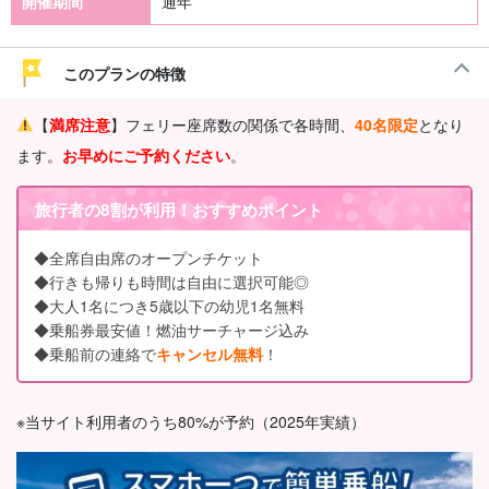
開催期間
通年
このプランの特徴
【
満席注意
】フェリー座席数の関係で各時間、
40名限定
となり
ます。
お
早めにご予約ください
。
旅行者の8割が利用！おすすめポイント
◆全席自由席のオープンチケット
◆行きも帰りも時間は自由に選択可能◎
◆大人1名につき5歳以下の幼児1名無料
◆乗船券最安値！燃油サーチャージ込み
◆乗船前の連絡で
キャンセル無料
！
※当サイト利用者のうち80%が予約（2025年実績）