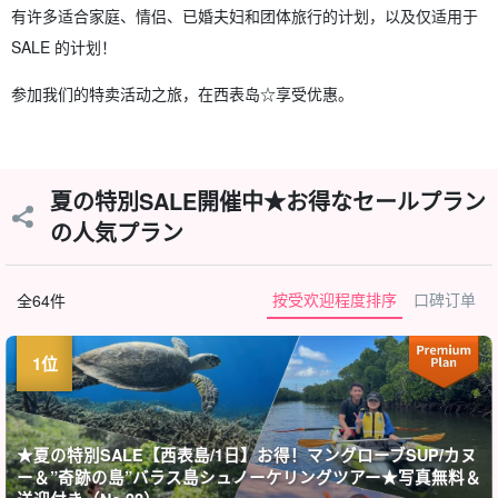
有许多适合家庭、情侣、已婚夫妇和团体旅行的计划，以及仅适用于
SALE 的计划！
参加我们的特卖活动之旅，在西表岛☆享受优惠。
夏の特別SALE開催中★お得なセールプラン
の人気プラン
按受欢迎程度排序
口碑订单
全64件
★夏の特別SALE【西表島/1日】お得！マングローブSUP/カヌ
ー＆”奇跡の島”バラス島シュノーケリングツアー★写真無料＆