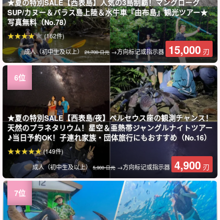
★夏の特別SALE【西表島】人気の3島制覇！マングローグ
SUP/カヌー＆バラス島上陸＆水牛車『由布島』観光ツアー★
写真無料（No.78）
(162件)
15,000
刃
成人（初中生及以上）
→方向标记或指示器
21,700 日元
★夏の特別SALE【西表島/夜】ペルセウス座の観測チャンス！
天然のプラネタリウム！星空＆亜熱帯ジャングルナイトツアー
♪当日予約OK！子連れ家族・団体旅行にもおすすめ（No.16）
(149件)
4,900
刃
成人（初中生及以上）
→方向标记或指示器
5,900 日元