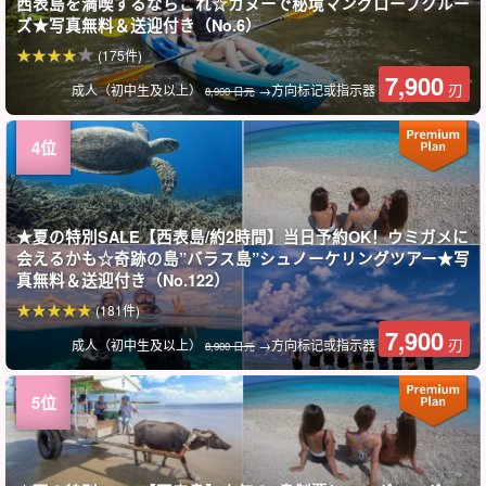
西表島を満喫するならこれ☆カヌーで秘境マングローブクルー
ズ★写真無料＆送迎付き（No.6）
(175件)
7,900
刃
成人（初中生及以上）
→方向标记或指示器
8,900 日元
★夏の特別SALE【西表島/約2時間】当日予約OK！ウミガメに
会えるかも☆奇跡の島”バラス島”シュノーケリングツアー★写
真無料＆送迎付き（No.122）
(181件)
7,900
刃
成人（初中生及以上）
→方向标记或指示器
8,900 日元