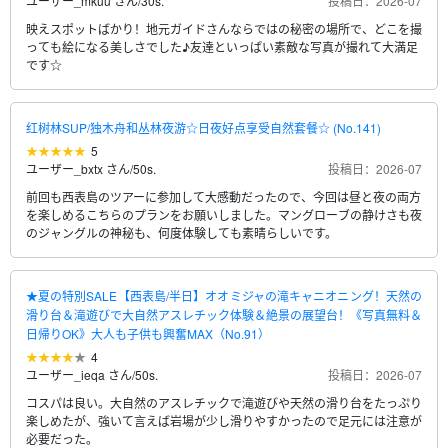
ユーザー_mkuu さん
/
30s.
投稿日：2026-07
映えスポットばかり！地元ガイドさんならではの秘密の場所で、どこを撮
っても絵になる美しさでした♪友達といっぱい素敵な写真が撮れて大満足
です☆
红树林SUP/独木舟和丛林夜游☆日夜好点享受自然套餐☆ (No.141)
5
ユーザー_bxtx さん
/
50s.
投稿日：2026-07
前回も西表島のツアーに参加して大感動だったので、今回は昼と夜の両方
を楽しめるこちらのプランをお願いしました。マングローブの静けさも夜
のジャングルの神秘も、何度体験しても素晴らしいです。
★夏の特別SALE【西表島/半日】オオミジャの滝キャニオニング！天然の
滑り台＆滝遊びで大自然アスレチック体験＆絶景の展望台！《写真無料＆
日帰りOK》大人も子供も興奮MAX（No.91）
4
ユーザー_ieqa さん
/
50s.
投稿日：2026-07
コスパは良い。大自然のアスレチックで滝遊びや天然の滑り台をたっぷり
楽しめたが、強いて言えば岩場が少し滑りやすかったので足元には注意が
必要だった。