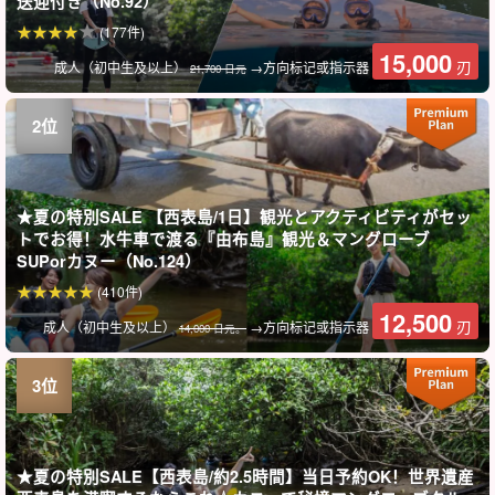
送迎付き（No.92）
(177件)
15,000
刃
成人（初中生及以上）
→方向标记或指示器
21,700 日元
★夏の特別SALE 【西表島/1日】観光とアクティビティがセッ
トでお得！水牛車で渡る『由布島』観光＆マングローブ
SUPorカヌー（No.124）
(410件)
12,500
刃
成人（初中生及以上）
→方向标记或指示器
14,000 日元。
★夏の特別SALE【西表島/約2.5時間】当日予約OK！世界遺産