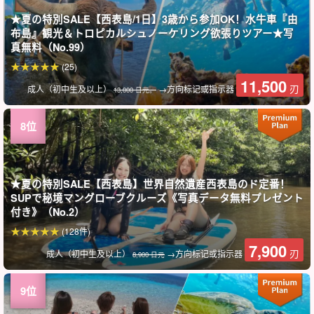
★夏の特別SALE【西表島/1日】3歳から参加OK！水牛車『由
布島』観光＆トロピカルシュノーケリング欲張りツアー★写
真無料（No.99）
(25)
11,500
刃
成人（初中生及以上）
→方向标记或指示器
13,000 日元。
★夏の特別SALE【西表島】世界自然遺産西表島のド定番！
SUPで秘境マングローブクルーズ《写真データ無料プレゼント
付き》（No.2）
(128件)
7,900
刃
成人（初中生及以上）
→方向标记或指示器
8,900 日元