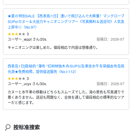
★夏の特別SALE 【西表島/1日】漕いで飛び込んで大興奮！マングローブ
SUPorカヌー＆大迫力キャニオニングツアー《写真無料＆送迎可》人気急
上昇中☆（No.97）
3
ユーザー_wppt さん
/
20s.
投稿日：2026-07
キャニオニングは楽しめた。値段相応で内容は想像通り。
西表岛1日]隐秘的 "瀑布 "红树林独木舟/SUP以及乘坐水牛车穿越由布岛观
光游★免费拍照，提供接送服务（No.t-112）
3
ユーザー_ucyx さん
/
30s.
投稿日：2026-07
カヌーと水牛車の移動はどちらもスムーズでした。滝の景色も写真通りで
悪くありません。送迎も問題なく、全体を通して値段相応の標準的なツア
ーだと感じます。
按标准搜索