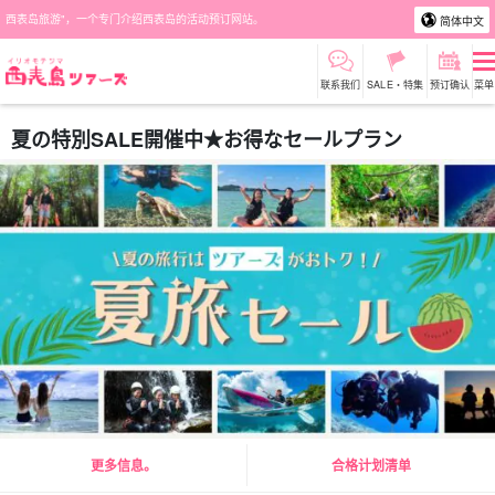
西表岛旅游"，一个专门介绍西表岛的活动预订网站。
简体中文
联系我们
SALE・特集
预订确认
菜单
夏の特別SALE開催中★お得なセールプラン
更多信息。
合格计划清单