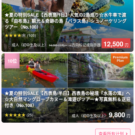
★夏の特別SALE【西表島/1日】人気の2島巡り☆水牛車で渡
る『由布島』観光＆奇跡の島『バラス島』シュノーケリング
ツアー（No.100）
(105)
12,500
刃
成人（初中生及以上）
→方向标记或指示器
14,000 日元。
★夏の特別SALE【西表島/半日】西表島の秘境『水落の滝』へ
☆大自然マングローブカヌー＆滝遊びツアー★写真無料＆送迎
付き（No.108）
9,800
(25)
刃
成人（初中生及以上）
★夏の特別SALE【西表島/1日】隠れた秘境『水落の滝』マン
★夏の特別SALE【西表島/1日】西表島ならではの体験を☆マ
红树林SUP/独木舟和丛林夜游☆日夜好点享受自然套餐☆
★夏の特別SALE【西表島/約2時間】子供から大人まで夢中で
★夏の特別SALE【西表島】当日予約OK☆茜色の夕焼けに包
★夏の特別SALE【西表島】当日予約OK☆夕焼け空にうっと
★夏の特別SALE【西表島/1日】秘境×絶景を満喫！水落の滝
★夏の特別SALE【西表島宿泊者限定】夕日とマングローブの
★夏の特別SALE 【西表島/1日】漕いで飛び込んで大興奮！マ
★夏の特別SALE【西表島/半日】オオミジャの滝キャニオニン
★夏の特別SALE【西表島/1日】魅力をギュッと凝縮☆水牛車
★夏の特別SALE【西表島/約3時間】地元ガイドと巡る☆世界
★夏の特別SALE【西表島】世界遺産西表島の秘境ジャングル
★夏の特別SALE【西表島/約2時間】当日予約OK！サンセット
★夏の特別SALE【西表島/約2時間】SNS映えする最高の一枚
★夏の特別SALE【西表島/約2時間】朝から爽やか感動体験☆
★夏の特別SALE【西表島/約2時間】当日予約OK！サンセット
★夏の特別SALE【西表島/約2時間】朝から爽やか感動体験☆
★夏の特別SALE【西表島宿泊者限定】朝日とマングローブの
★夏の特別SALE【西表島/約2.5時間】ニモ・クラッシュに会
★夏の特別SALE【西表島/1日】定番アクティビティで世界遺
★夏の特別SALE【西表島/半日】西表島の秘境『水落の滝』
★夏の特別SALE【西表島/1日】超絶アクティブに楽しもう！
★夏の特別SALE【西表島/1日】美しい海と緑に癒されよう！
★夏の特別SALE【西表島/日没後】3～5月限定開催☆天然の
★夏の特別SALE【西表島】世界遺産西表島で新体験！大迫力
仅限西表岛客人] 欣赏奇迹之岛和日落☆芭拉苏岛浮潜和日落
日出滑板或独木舟和巴拉苏岛浮潜之旅（含免费拍照和接送服
峡谷漂流和日落滑水/独木舟之旅（含免费拍照和接送服务）
仅限西表岛客人] 欣赏奇迹般的岛屿和星空☆巴拉苏岛浮潜和丛
西表岛客人专用]溪降和星空丛林夜游（免费拍照和接送）。
★夏の特別SALE【西表島宿泊者限定】最高の朝活を☆サンラ
★夏の特別SALE【西表島/1日】ガイド付きフォト観光ツアー
西表岛 / 1天] 观光和活动套餐！由布岛 "观光和红树林SUP或独
划桨，跳入水中，兴奋不已！红树林 SUP 或独木舟 & 强力溪降
西表岛/半日游]西表岛未开发的 "水越野瀑布"☆红树林独木舟和
西表岛/3小时] 在当地导游的带领下，参观世界自然遗产西表
西表岛/2 小时] 当天预订即可！您可能会看到海龟☆奇迹之岛
西表岛1日]隐秘的 "瀑布 "红树林独木舟/SUP以及乘坐水牛车穿
西表岛 / 1日]摄影观光导游游♪世界自然遗产西表岛的未开发景
西表岛/1天] 体验独特的西表岛☆红树林SUP/独木舟和浮潜之旅
【西表島/日没後】3～5月限定開催☆天然のイルミネーショ
西表岛] 人气三岛观光之旅！红树林SUP/独木舟&巴拉苏岛登陆
西表岛】当日预约OK☆赤城夕阳环绕！在世界遗产西表岛的大
西表岛 / 1天] 物有所值！红树林SUP/独木舟和 "奇迹岛 "巴拉苏
SUP 红树林巡游（免费提供照片资料）（编号 t-2）
西表岛1日游]乘坐水牛车游览由布岛并体验溪降★免费拍照
享受世界遗产西表岛的最佳方式☆乘坐SUP或独木舟巡游红树
西表岛 / 2小时]大人小孩都能享受！热带浮潜之旅 *免费拍照
西表岛/1 天]2 个人气岛屿之旅☆乘坐水牛车游览 "由布岛"，在
西表岛/半日游]前往西表岛尚未开发的 "水越野瀑布"！大自然红
观测海蓝宝石流星雨的机会！天然天文馆！星空与亚热带丛林
西表岛/2小时]清晨的清爽和感动☆一天中最美好的开始！日出
西表岛/半天] 大米家瀑布溪降！从天然滑道和瀑布嬉戏中体验大
グローブカヌー/SUP＆水牛車で渡る『由布島』観光ツアー★
ングローブSUP/カヌー＆シュノーケリングツアー★写真無料
(No.141)
楽しめる☆まるで天然の水族館！トロピカルシュノーケリン
まれる！世界遺産西表島の大自然の中でサンセットSUPツア
り黄昏…世界遺産西表島の大自然でサンセットカヌー★《写
SUP/カヌー＆奇跡の島『バラス島』シュノーケリングツアー
絶景SUPorカヌークルージング☆午後から西表島を満喫＜写
ングローブSUPorカヌー＆大迫力キャニオニングツアー《写真
グ！天然の滑り台＆滝遊びで大自然アスレチック体験＆絶景
で渡る『由布島』観光＆キャニオニングツアー★写真無料
自然遺産西表島の観光スポットフォトツアー！西表島初めて
へ！マングローブSUPorカヌー＆鍾乳洞体験ツアー《写真デー
＆ナイトカヤックツアー☆世界自然遺産の西表島で新体験♪写
を☆憧れの奇跡の島”バラス島”上陸＆散策ツアー★写真無料
最高の1日の始まりを！サンライズSUPツアー★写真無料
＆ナイトSUPツアー☆世界自然遺産の西表島で新体験♪写真無
最高の1日の始まりを！サンライズカヤックツアー★写真無料
絶景SUPorカヌークルージング☆早朝から西表島を満喫＜写
えるかも！世界自然遺産の西表島で絶景シュノーケリングツ
産を冒険！シュノーケリング＆キャニオニングツアー★写真
へ！大自然マングローブSUP＆滝遊びツアー★写真無料＆送迎
水落の滝SUP/カヌー＆キャニオニングツアー★写真無料
水落の滝SUP/カヌー＆シュノーケリングツアー★写真無料
イルミネーション！日本一最小蛍『ヤエヤマヒメボタル』鑑
のケイビング（鍾乳洞探検）ツアー《写真データ無料プレゼ
SUP或独木舟之旅 欢迎您在抵达当天参加... (No.146)
务）
（144 号）
林夜游 欢迎您在抵达当天参加... (No.143)
イズSUPorカヌー＆キャニオニングツアー＜写真無料＆送迎
♪世界自然遺産西表島の秘境＆絶景スポットを巡ろう☆＜写真
木舟（No.t-124）
之旅》（免费拍照，提供接送服务）(No.t-97)
瀑布自然游★免费拍照和接送（No.t-108）
岛！推荐给初次到西表岛的游客和少女旅行《免费接送和照片
"巴拉苏岛 "浮潜之旅★免费拍照和接送（编号 t-122）
越由布岛观光游★免费拍照，提供接送服务（No.t-112）
点和奇观☆（编号：t-151）
★照片免费（No.t-84）
ン！日本一最小蛍『ヤエヤマヒメボタル』鑑賞ツアー（No.t-
&水牛车 "由布岛 "观光游 ★免费拍照（No.t-78）
自然中享受夕阳西下的SUP或独木舟之旅 ★《照片免费、上原
岛浮潜之旅 ★免费拍照和接送（No.t-92）
（No.t-123）
林★免费拍照和接送（No.t-6）
（No.t-22）
奇迹之岛 "巴拉苏岛"（No.t-100）浮潜
树林SUP&瀑布趣味之旅 ★免费拍照&接送（No.t-109）
夜游♪推荐给有孩子的家庭和团体游（编号t-16）
SUP或独木舟之旅 *免费拍照（No.t-3）
自然的运动和壮观的景色！免费拍照和一日游OK] 大人和孩子
8,900
(25)
查看所有计划
刃
1 位客人