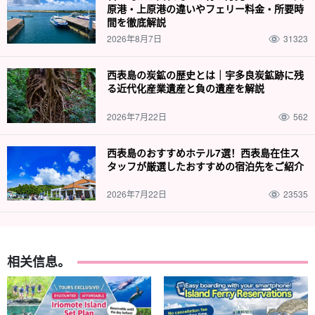
原港・上原港の違いやフェリー料金・所要時
間を徹底解説
2026年8月7日
31323
西表島の炭鉱の歴史とは｜宇多良炭鉱跡に残
る近代化産業遺産と負の遺産を解説
2026年7月22日
562
西表島のおすすめホテル7選！西表島在住ス
タッフが厳選したおすすめの宿泊先をご紹介
2026年7月22日
23535
相关信息。