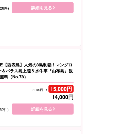
詳細を見る
128件)
LE【西表島】人気の3島制覇！マングロ
ヌー＆バラス島上陸＆水牛車『由布島』観
料（No.78）
15,000
円
→
21,700円
14,000
円
詳細を見る
62件)