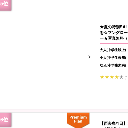
★夏の特別SA
を☆マングロー
ー★写真無料（N
大人(中学生以上)
小人(中学生未満)
幼児(小学生未満)
(4
【西表島/1日