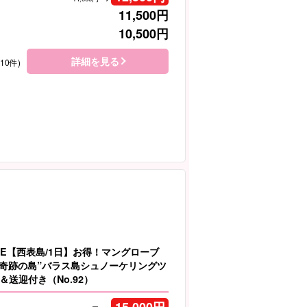
11,500
円
10,500
円
詳細を見る
410件)
LE【西表島/1日】お得！マングローブ
＆”奇跡の島”バラス島シュノーケリングツ
送迎付き（No.92）
15,000
円