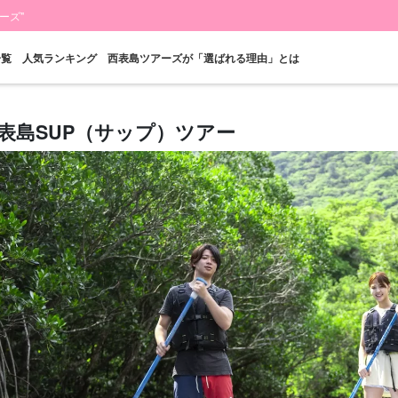
ーズ"
一覧
人気ランキング
西表島ツアーズが「選ばれる理由」とは
表島SUP（サップ）ツアー
当日予約OK
お得な割引
プレミアム
西表島"滝"
バラス島ツアー
レン
プラン
セットプラン
厳選プラン
ツアー