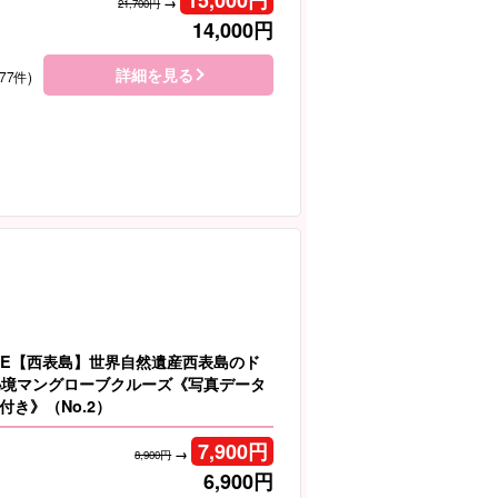
→
21,700円
14,000
円
詳細を見る
77件)
LE【西表島】世界自然遺産西表島のド
秘境マングローブクルーズ《写真データ
付き》（No.2）
7,900
円
→
8,900円
6,900
円