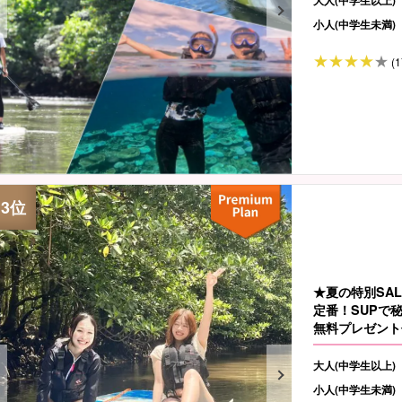
大人(中学生以上)
小人(中学生未満)
(1
★夏の特別SA
定番！SUPで
無料プレゼント
大人(中学生以上)
小人(中学生未満)