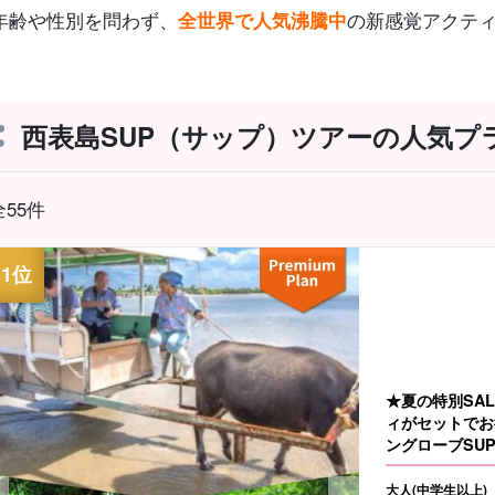
年齢や性別を問わず、
全世界で人気沸騰中
の新感覚アクテ
西表島SUP（サップ）ツアーの人気プ
全55件
★夏の特別SA
ィがセットでお
ングローブSUP
大人(中学生以上)