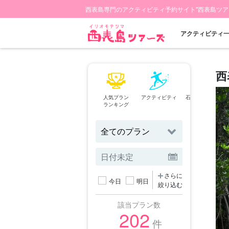
西表島専門のアクティビティ予約サイト"西表島ツア
アクティビティ
西
人気プラン
アクティビティ
石垣島⇄西表島
ランキング
フェリー
さらに
今日
明日
絞り込む
該当プラン数
202
件