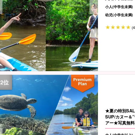
小人(中学生未満)
幼児(小学生未満)
(
★夏の特別SA
SUP/カヌー
アー★写真無料＆