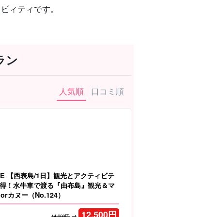
ィビィティです。
ラン
人気順
口コミ順
LE 【西表島/1日】観光とアクティビテ
得！水牛車で渡る『由布島』観光＆マ
orカヌー（No.124）
12,500
円
→
14,000円