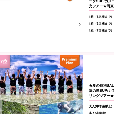
ーグSUP/カ
光ツアー★写真無
1組（5名様まで）
1組（6名様まで）
1組（7名様まで）
★夏の特別SA
落の滝SUP/
リングツアー★写
大人(中学生以上)
小人(小学生)