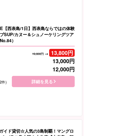
LE【西表島/1日】西表島ならではの体験
ブSUP/カヌー＆シュノーケリングツア
o.84）
13,800
円
→
19,800円
13,000
円
12,000
円
詳細を見る
2件)
】ガイド貸切☆人気の3島制覇！マングロ