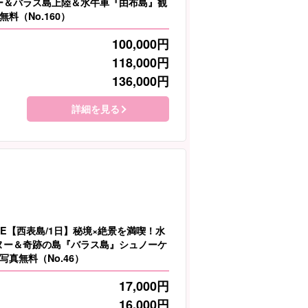
ヌー＆バラス島上陸＆水牛車『由布島』観
料（No.160）
100,000
円
118,000
円
136,000
円
詳細を見る
LE【西表島/1日】秘境×絶景を満喫！水
カヌー＆奇跡の島『バラス島』シュノーケ
真無料（No.46）
17,000
円
16,000
円