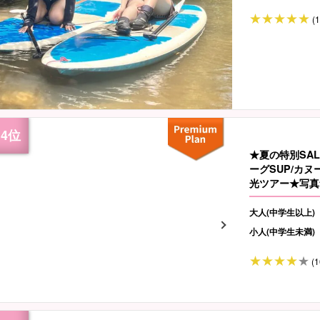
(
★夏の特別SA
ーグSUP/カ
光ツアー★写真無
大人(中学生以上)
小人(中学生未満)
(1