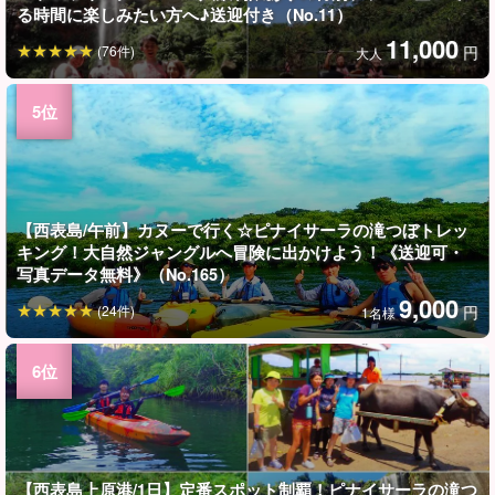
る時間に楽しみたい方へ♪送迎付き（No.11）
11,000
(76件)
円
大人
【西表島/午前】カヌーで行く☆ピナイサーラの滝つぼトレッ
キング！大自然ジャングルへ冒険に出かけよう！《送迎可・
写真データ無料》（No.165）
9,000
(24件)
円
1名様
【西表島上原港/1日】定番スポット制覇！ピナイサーラの滝つ