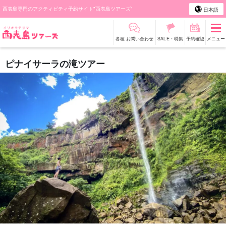
西表島専門のアクティビティ予約サイト"西表島ツアーズ"
日本語
各種 お問い合わせ
SALE・特集
予約確認
メニュー
ピナイサーラの滝ツアー