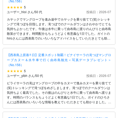
（No.156）
5
ユーザー_hloi さん
/
50 代
投稿日：2026-07
カヤックでマングローブを進み途中でカヤックを乗り捨てて(笑)トレッキ
ングで滝つぼを目指します。滝つぼでのクールダウンはさわやかでとても
気持ちよかったです。午後は水牛に乗って由布島に渡りのんびりと由布島
散策ができます。時間配分もちょうどよく有意義な1日でした。ガイトの
hiroさんには西表島でのいろいろなアドバイスをしていただきとても助か
りました。ありがとうございました。次回は滝の上に行くツアーにも挑戦
したいです！
【西表島上原港/1日】定番スポット制覇！ピナイサーラの滝つぼマングロ
ーブカヌー＆水牛車で行く由布島観光＜写真データプレゼント＞
（No.156）
5
ユーザー_ylbh さん
/
50 代
投稿日：2026-07
ピライサーラの滝はマングローブの中をカヌーで進みカヌーを乗り捨てて
(笑)トレッキングで滝つぼをめざしまします。滝つぼでのクールダウンは
気持ちよく最高でした。その後はのんびりと水牛に乗って由布島へ渡りま
す。時間のバランスもちょうどよく有意義な1日でした。ガイドのひろさ
んには西表島のいろいろな情報を教えていただきとても助かりました。次
回は滝の上に行くツアーに参加したいです。