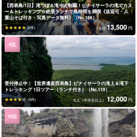
【西表島/1日】滝つぼ＆滝うえ制覇！ピナイサーラの滝でカヌ
ー＆トレッキング☆絶景ランチで島時間を満喫《送迎可・八
重山そば付き・写真データ無料》（No.166）
13,500
(8件)
円
1名様
受付停止中：【世界遺産西表島】ピナイサーラの滝上＆滝下
トレッキング 1日ツアー（ランチ付き）（No.119）
12,000
(3件)
円
大人（中学生以上）