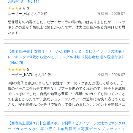
♪送迎付き（No.11）
3
ユーザー_vtqj さん
/
40 代
投稿日：2026-07
想像通りの内容でした。ピナイサーラの滝の迫力はありましたが、トレッ
キングの道が予想以上に険しかったです。体力に自信がある方向けだと思
います。
【西表島/午前】女性オーナーがご案内！カヌー＆ピナイサーラの滝壺ト
レッキング☆3歳から遊べるジャングル体験《初心者歓迎＆送迎付き》
（No.176）
5
ユーザー_KAZU さん
/
40 代
投稿日：2026-07
9歳の息子と参加しました！女性オーナーのメグさんは優しく明るく、子
供のペースに合わせて無理なくツアーを進めてくれたので、息子も達成感
でいっぱいでした。自然の知識も豊富で、移動中のガイドも聞いていてと
ても楽しかったです。急なシュノーケルツアーの追加にも快く応じてくだ
さり、安全装備もバッチリで安心して楽しめました。ポイントを熟知され
ているおかげでウミガメに何度も遭遇し、間近で見られた息子は大興奮！
滝も海も大満喫で、息子は「次も絶対にメグさんがいい！」と言っていま
す。大人も子供も心から信頼して楽しめるツアー会社です。他にも色々と
【西表島上原港/1日】定番スポット制覇！ピナイサーラの滝つぼマングロ
ツアープランがあるようなので、またぜひ利用させていただきます！
ーブカヌー＆水牛車で行く由布島観光＜写真データプレゼント＞