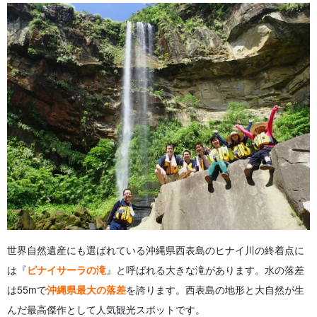
世界自然遺産にも選ばれている沖縄県西表島のヒナイ川の終着点に
は『
ピナイサーラの滝
』と呼ばれる大きな滝があります。水の落差
は55mで
沖縄県最大の落差
を誇ります。西表島の地形と大自然が生
んだ最高傑作として人気観光スポットです。