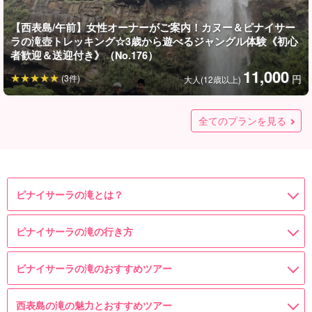
【西表島/午前】女性オーナーがご案内！カヌー＆ピナイサー
ラの滝壺トレッキング☆3歳から遊べるジャングル体験《初心
者歓迎＆送迎付き》（No.176）
11,000
(3件)
円
大人(12歳以上)
【西表島/約4時間/早朝】初心者でも安心♪ピナイサーラの滝カ
【西表島】心躍る1日を☆ガイド貸切プライベートツアー＜遊
【西表島/1日】人気セット☆由布島＆ピナイサーラの滝（マン
【西表島/約3時間】午後スタート☆ゆったり楽しむマングロー
【西表島/早朝】ピナイサーラ完全制覇！カヌー＆トレッキン
【西表島/1日】カヌー・トレッキング＆シュノーケリング体験
【西表島/午後】ピナイサーラの滝カヌー＆トレッキング！秘
【西表島/1日】3歳から楽しめる！ピナイサーラの滝上＆滝壺
【西表島/1日】マングローブカヌー＆由布島観光の欲ばりプラ
【西表島/1日】マングローブカヌー＆水牛車で渡る由布島巡り
【西表島/1日】ファミリー限定☆子ども主役のカヌー＆トレッ
ヌー＆トレッキングツアー《写真プレゼント＆送迎付き》
びリクエストOK＞西表島初めての方や大人数旅行に♪＜ラン
グローブカヌー＆ジャングルトレッキング）ツアー♪《ラン
ブカヌー体験♪自然の音に包まれる贅沢な水上散歩《送迎可・
グで挑む絶景ツアー☆滝上の特等席で朝食を！《絶品沖縄そ
☆女性オーナーと巡る川・山・海の欲ばり大冒険《送迎付・
境の滝つぼで絶品おやつを☆《認定ガイド同行◎・写真無料
セットツアー☆女性ガイドと行く安心トレッキング◎《絶景
ン！女性ガイド同行で安心☆西表島2大名所を制覇《お子さま
☆西表野生生物保護センターにも行く1日満喫ツアー《75歳参
キング！目指すはピナイサーラの滝つぼ＆ワクワク自然あそ
全てのプランを見る
（No.115）
チ＆送迎付き＞写真プレゼント☆（No.140）
チ・送迎付・写真プレゼント》（No.154）
75歳OK》（No.170）
ば付・10歳～》（No.174）
機材一式無料》（No.177）
プレゼント》（No.171）
ランチ＆送迎付き》（No.178）
連れ大歓迎・ランチ付き》（No.179）
加OK・写真無料》（No.168）
び《5歳から参加OK・ランチ付き》（No.169）
126,000
15,000
18,000
10,000
19,800
18,000
11,000
16,000
17,500
13,500
15,000
(2件)
(1件)
円
円
円
円
円
円
円
円
円
円
円
大人（12歳以上）
大人（12歳以上）
7名様まで一律
大人(12歳以上)
6歳〜80歳
1名様
1名様
1名様
1名様
大人
大人
ピナイサーラの滝とは？
ピナイサーラの滝の行き方
ピナイサーラの滝のおすすめツアー
西表島の滝の魅力とおすすめツアー