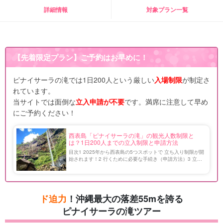
詳細情報
対象プラン一覧
【先着限定プラン】ご予約はお早めに！
ピナイサーラの滝では1日200人という厳しい
入場制限
が制定さ
れています。
当サイトでは面倒な
立入申請が不要
です。満席に注意して早め
にご予約ください！
西表島「ピナイサーラの滝」の観光人数制限と
は？1日200人までの立入制限と申請方法
目次1 2025年から西表島の5つスポットで 立ち入り制限が開
始されます！2 行くために必要な手続き（申請方法）3 立入
制限フィールドの一つ！ 沖縄最大の落差を誇るピナイサー
ラの滝4 ピナイサーラの滝に導入される人数制限 […]
ド迫力
！沖縄最大の落差55mを誇る
ピナイサーラの滝ツアー