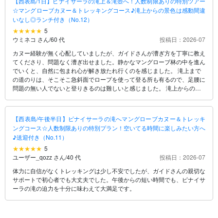
【西表島/1日】ピナイサーラの滝上＆滝壺へ！人数制限ありの特別ツアー
☆マングローブカヌー＆トレッキングコース♪滝上からの景色は感動間違
いなし◎ランチ付き（No.12）
5
ウミネコ さん
/
60 代
投稿日：2026-07
カヌー経験が無く心配していましたが、ガイドさんが漕ぎ方を丁寧に教え
てくださり、問題なく漕ぎ出せました。静かなマングローブ林の中を進ん
でいくと、自然に包まれ心が解き放たれ行くのを感じました。 滝上まで
の道のりは、そこそこ急斜面でロープを使って登る所も有るので、足腰に
問題の無い人でないと登りきるのは難しいと感じました。 滝上からの景
色は最高で、森が見え、海が見え、鳩間島まで見えました。 滝壺から見
上げる滝も美しく、本当に貴重な体験が出来ました。 安全を見守りなが
ら、森の植物や生き物について、教えていただいたガイドさんには本当に
【西表島/午後半日】ピナイサーラの滝へマングローブカヌー＆トレッキ
感謝です。ありがとうございました。
ングコース☆人数制限ありの特別プラン！空いてる時間に楽しみたい方へ
♪送迎付き（No.11）
5
ユーザー_qozz さん
/
40 代
投稿日：2026-07
体力に自信がなくトレッキングは少し不安でしたが、ガイドさんの親切な
サポートで初心者でも大丈夫でした。午後からの短い時間でも、ピナイサ
ーラの滝の迫力を十分に味わえて大満足です。