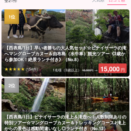
全21件
【西表島/1日】早い者勝ちの大人気セット☆ピナイサーラの滝
へマングローブカヌー＆由布島（水牛車）観光ツアー《3歳か
ら参加OK！絶景ランチ付き》（No.8）
15,000
(154件)
円
1名様（3歳以上）
→
18,000円
【西表島/1日】ピナイサーラの滝上＆滝壺へ！人数制限ありの
特別ツアー☆マングローブカヌー＆トレッキングコース♪滝上
からの景色は感動間違いなし◎ランチ付き（No.12）