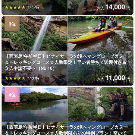
14,000
(141件)
円
大人
【西表島/午前半日】ピナイサーラの滝へマングローブカヌー
＆トレッキングコース☆人数限定！早い者勝ち＜送迎付き＆
立入申請不要＞（No.10）
11,000
(113件)
円
大人
【西表島/午後半日】ピナイサーラの滝へマングローブカヌー
＆トレッキングコース☆人数制限ありの特別プラン！空いて