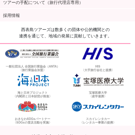
ツアーの手配について（旅行代理店専用）
採用情報
西表島ツアーズは数多くの団体や公的機関との
連携を通じて、地域の発展に貢献していきます。
一般社団法人 全国旅行業協会（ANTA）
HIS
〈旅行業協会加盟〉
〈大手旅行会社と提携〉
海と日本プロジェクト
宝塚医療大学
〈内閣府と日本財団が推進〉
〈産学連携〉
おきなわSDGsパートナー
スカイレンタカー
〈SDGsの普及活動を実施〉
〈レンタカー事業の提携〉