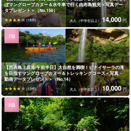
ぼマングローブカヌー＆水牛車で行く由布島観光＜写真デー
タプレゼント＞（No.156）
14,000
(18件)
円
大人（中学生以上）
【西表島上原港/午前半日】大自然を満喫！ピナイサーラの滝
を目指すマングローブカヌー＆トレッキングコース＜写真・
動画データプレゼント＞（No.14）
10,000
(13件)
円
大人（中学生以上）