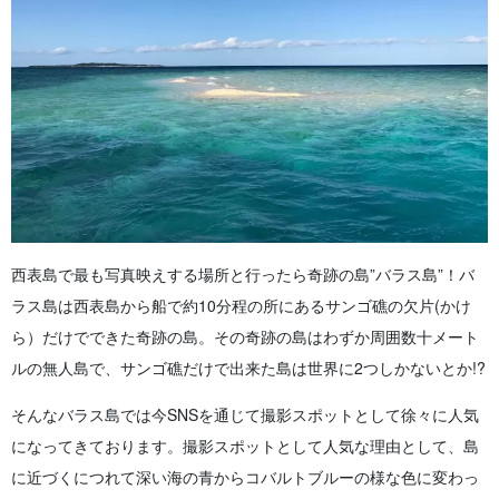
西表島で最も写真映えする場所と行ったら奇跡の島”バラス島”！バ
ラス島は西表島から船で約10分程の所にあるサンゴ礁の欠片(かけ
ら）だけでできた奇跡の島。
その奇跡の島はわずか周囲数十メート
ルの無人島で、サンゴ礁だけで出来た島は世界に2つしかないとか!?
そんなバラス島では今SNSを通じて撮影スポットとして徐々に人気
になってきております。撮影スポットとして人気な理由として、島
に近づくにつれて深い海の青からコバルトブルーの様な色に変わっ