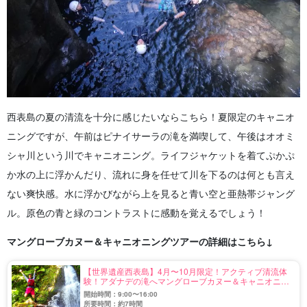
西表島の夏の清流を十分に感じたいならこちら！夏限定のキャニオ
ニングですが、午前はピナイサーラの滝を満喫して、午後はオオミ
シャ川という川でキャニオニング。
ライフジャケットを着てぷかぷ
か水の上に浮かんだり、流れに身を任せて川を下るのは何とも言え
ない爽快感。水に浮かびながら上を見ると青い空と亜熱帯ジャング
ル。
原色の青と緑のコントラストに感動を覚えるでしょう！
マングローブカヌー＆キャニオニングツアーの詳細はこちら↓
【世界遺産西表島】4月〜10月限定！アクティブ清流体
験！アダナデの滝へマングローブカヌー＆キャニオニン
グ1日ツアー《嬉しい昼食付き》（No.9）
開始時間：9:00〜16:00
所要時間：約7時間