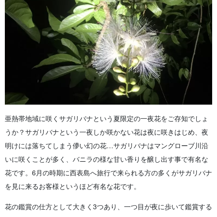
亜熱帯地域に咲くサガリバナという夏限定の一夜花をご存知でしょ
うか？
サガリバナという一夜しか咲かない花は夜に咲きはじめ、夜
明けには落ちてしまう儚い幻の花…サガリバナはマングローブ川沿
いに咲くことが多く、バニラの様な甘い香りを醸し出す事で有名な
花です。
6月の時期に西表島へ旅行で来られる方の多くがサガリバナ
を見に来るお客様というほど有名な花です。
花の鑑賞の仕方として大きく3つあり、一つ目が夜に歩いて鑑賞する