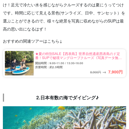
け！足元で冷たい水を感じながらクルーズするのは夏にうってつけ
です。時間に応じて見える景色(サンライズ、日中、サンセット）を
選ぶことができるので、様々な絶景を写真に収めながらのSUPは最
高の思い出になるはず！
おすすめの関連ツアーはこちら↓
★夏の特別SALE【西表島】世界自然遺産西表島のド定
番！SUPで秘境マングローブクルーズ《写真データ無料
プレゼント付き》（No.2）
開始時間：9:00-11:30 / 13:30-16:00
所要時間：約2.5時間
→
7,900
円
8,900円
2.日本有数の海でダイビング♪