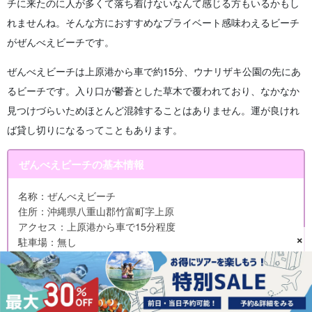
チに来たのに人が多くて落ち着けないなんて感じる方もいるかもし
れませんね。そんな方におすすめなプライベート感味わえるビーチ
がぜんべえビーチです。
ぜんべえビーチは上原港から車で約15分、ウナリザキ公園の先にあ
るビーチです。入り口が鬱蒼とした草木で覆われており、なかなか
見つけづらいためほとんど混雑することはありません。運が良けれ
ば貸し切りになるってこともあります。
ぜんべえビーチの基本情報
名称：ぜんべえビーチ
住所：沖縄県八重山郡竹富町字上原
アクセス：上原港から車で15分程度
×
駐車場：無し
食事（周辺）：無し
トイレ：無し