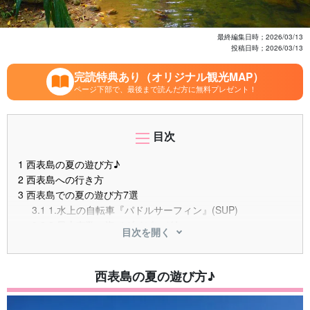
最終編集日時；
2026/03/13
投稿日時；
2026/03/13
完読特典あり（オリジナル観光MAP）
ページ下部で、最後まで読んだ方に無料プレゼント！
目次
1
西表島の夏の遊び方♪
2
西表島への行き方
3
西表島での夏の遊び方7選
3.1
1.水上の自転車『パドルサーフィン』(SUP)
3.2
2.日本有数の海でダイビング♪
目次を開く
3.3
3.夏限定の一夜しか咲かない花
3.4
4."奇跡の島"バラス島クルーズ
3.5
5.手つかずのビーチでシュノーケル
西表島の夏の遊び方♪
3.6
6.沖縄県一！ピナイサーラの滝つぼ
3.7
7.体で清流を感じるキャニオニング