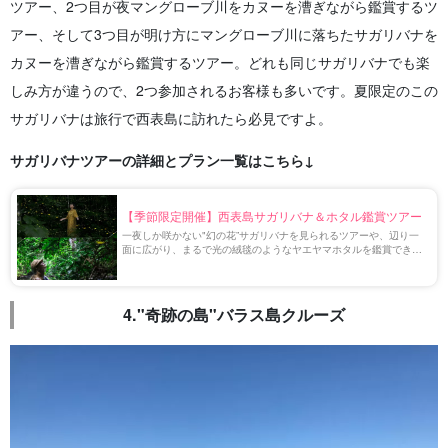
ツアー、2つ目が夜マングローブ川をカヌーを漕ぎながら鑑賞するツ
アー、そして3つ目が明け方にマングローブ川に落ちたサガリバナを
カヌーを漕ぎながら鑑賞するツアー。どれも同じサガリバナでも楽
しみ方が違うので、2つ参加されるお客様も多いです。夏限定のこの
サガリバナは旅行で西表島に訪れたら必見ですよ。
サガリバナツアーの詳細とプラン一覧はこちら↓
【季節限定開催】西表島サガリバナ＆ホタル鑑賞ツアー
一夜しか咲かない"幻の花”サガリバナを見られるツアーや、辺り一
面に広がり、まるで光の絨毯のようなヤエヤマホタルを鑑賞できる
ツアーが目白押し！
4."奇跡の島"バラス島クルーズ