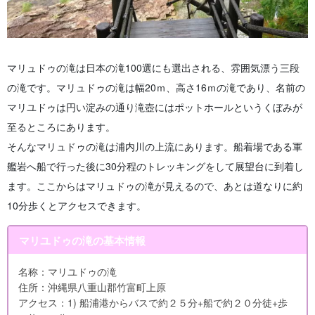
マリュドゥの滝は日本の滝100選にも選出される、雰囲気漂う三段
の滝です。マリュドゥの滝は幅20ｍ、高さ16ｍの滝であり、名前の
マリユドゥは円い淀みの通り滝壺にはポットホールというくぼみが
至るところにあります。
そんなマリュドゥの滝は浦内川の上流にあります。船着場である軍
艦岩へ船で行った後に30分程のトレッキングをして展望台に到着し
ます。ここからはマリュドゥの滝が見えるので、あとは道なりに約
10分歩くとアクセスできます。
マリユドゥの滝の基本情報
名称：マリユドゥの滝
住所：沖縄県八重山郡竹富町上原
アクセス：1) 船浦港からバスで約２５分+船で約２０分徒+歩