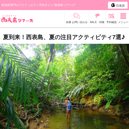
西表島専門のアクティビティ予約サイト"西表島ツアーズ"
日本語
各種 お問い合わせ
SALE・特集
予約確認
メニュー
夏到来！西表島、夏の注目アクティビティ7選♪