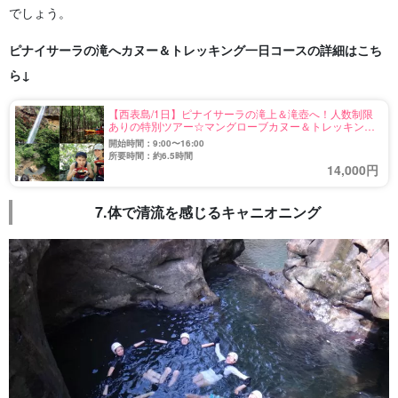
でしょう。
ピナイサーラの滝へカヌー＆トレッキング一日コースの詳細はこち
ら↓
【西表島/1日】ピナイサーラの滝上＆滝壺へ！人数制限
ありの特別ツアー☆マングローブカヌー＆トレッキング
コース♪滝上からの景色は感動間違いなし◎ランチ付き
開始時間：9:00〜16:00
（No.12）
所要時間：約6.5時間
14,000円
7.体で清流を感じるキャニオニング