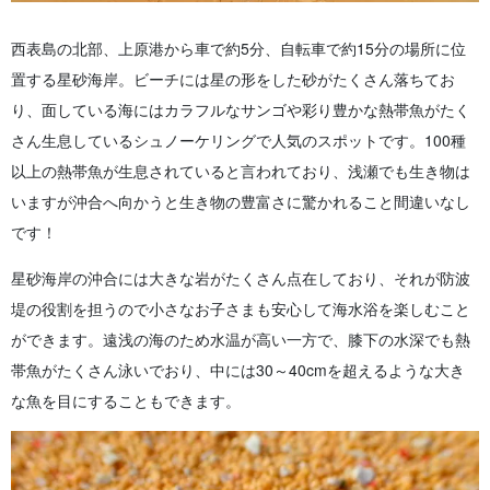
西表島の北部、上原港から車で約5分、自転車で約15分の場所に位
置する星砂海岸。ビーチには星の形をした砂がたくさん落ちてお
り、面している海にはカラフルなサンゴや彩り豊かな熱帯魚がたく
さん生息しているシュノーケリングで人気のスポットです。100種
以上の熱帯魚が生息されていると言われており、浅瀬でも生き物は
いますが沖合へ向かうと生き物の豊富さに驚かれること間違いなし
です！
星砂海岸の沖合には大きな岩がたくさん点在しており、それが防波
堤の役割を担うので小さなお子さまも安心して海水浴を楽しむこと
ができます。遠浅の海のため水温が高い一方で、膝下の水深でも熱
帯魚がたくさん泳いでおり、中には30～40cmを超えるような大き
な魚を目にすることもできます。