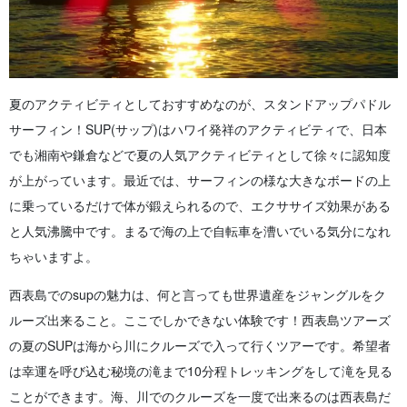
夏のアクティビティとしておすすめなのが、スタンドアップパドル
サーフィン！SUP(サップ)はハワイ発祥のアクティビティで、日本
でも湘南や鎌倉などで夏の人気アクティビティとして徐々に認知度
が上がっています。最近では、サーフィンの様な大きなボードの上
に乗っているだけで体が鍛えられるので、エクササイズ効果がある
と人気沸騰中です。まるで海の上で自転車を漕いでいる気分になれ
ちゃいますよ。
西表島でのsupの魅力は、何と言っても世界遺産をジャングルをク
ルーズ出来ること。ここでしかできない体験です！
西表島ツアーズ
の夏のSUPは海から川にクルーズで入って行くツアーです。希望者
は幸運を呼び込む秘境の滝まで10分程トレッキングをして滝を見る
ことができます。
海、川でのクルーズを一度で出来るのは西表島だ