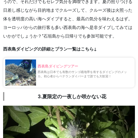
うので、それだけでもセレブ気分を満喫できます。夏の照りつける
日差し感じながら目的地までクルーズして、クルーズ後は火照った
体を透明度の高い海へダイブすると、最高の気分を味わえるはず。
ヨーロッパからの旅行客も多い西表島の海へ是非ダイブしてみては
いかがでしょうか？*石垣島から日帰りでも参加可能です。
西表島ダイビングの詳細とプラン一覧はこちら↓
西表島ダイビングツアー
西表島は日本でも有数のサンゴ礁地帯を有するダイビングのメッ
カ。初心者からベテランダイバーまで誰でも大歓迎！
3.夏限定の一夜しか咲かない花