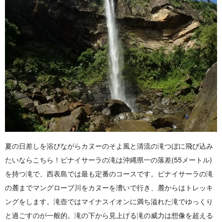
夏の日差しを浴びながらカヌーのそよ風と清流の滝つぼに飛び込み
たいならこちら！
ピナイサーラの滝は沖縄県一の落差(55メートル)
を持つ滝で、西表島では最も定番のコースです。
ピナイサーラの滝
の麓までマングローブ川をカヌーを漕いで行き、麓からはトレッキ
ングをします。滝壺ではマイナスイオンに満ち溢れた滝でゆっくり
と過ごすのが一般的。滝の下から見上げる滝の威力は想像を超える