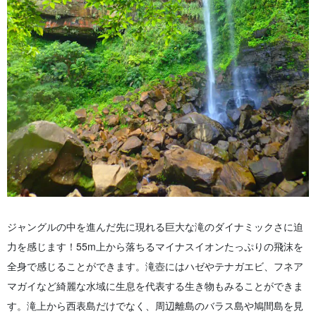
ジャングルの中を進んだ先に現れる巨大な滝のダイナミックさに迫
力を感じます！55m上から落ちるマイナスイオンたっぷりの飛沫を
全身で感じることができます。滝壺にはハゼやテナガエビ、フネア
マガイなど綺麗な水域に生息を代表する生き物もみることができま
す。滝上から西表島だけでなく、周辺離島のバラス島や鳩間島を見