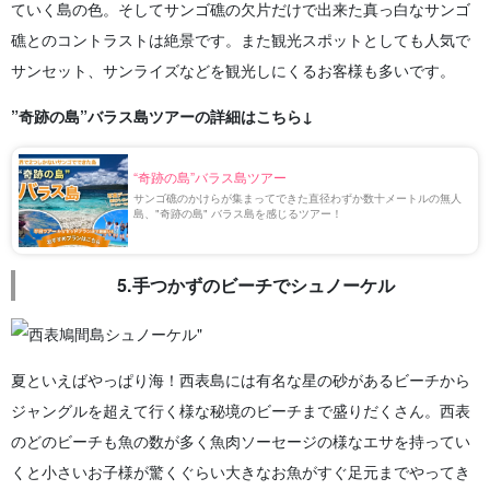
ていく島の色。そしてサンゴ礁の欠片だけで出来た真っ白なサンゴ
礁とのコントラストは絶景です。また観光スポットとしても人気で
サンセット、サンライズなどを観光しにくるお客様も多いです。
”奇跡の島”バラス島ツアーの詳細はこちら↓
“奇跡の島”バラス島ツアー
サンゴ礁のかけらが集まってできた直径わずか数十メートルの無人
島、"奇跡の島" バラス島を感じるツアー！
5.手つかずのビーチでシュノーケル
夏といえばやっぱり海！西表島には有名な星の砂があるビーチから
ジャングルを超えて行く様な秘境のビーチまで盛りだくさん。
西表
のどのビーチも魚の数が多く魚肉ソーセージの様なエサを持ってい
くと小さいお子様が驚くぐらい大きなお魚がすぐ足元までやってき