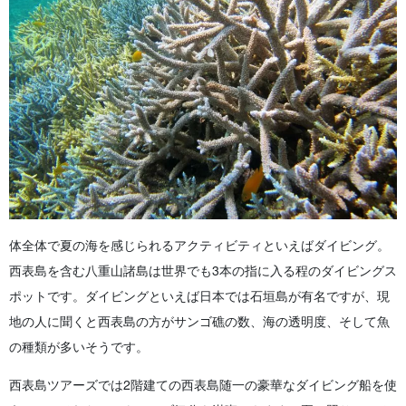
体全体で夏の海を感じられるアクティビティといえばダイビング。
西表島を含む八重山諸島は世界でも3本の指に入る程のダイビングス
ポットです。
ダイビングといえば日本では石垣島が有名ですが、現
地の人に聞くと西表島の方がサンゴ礁の数、海の透明度、そして魚
の種類が多いそうです。
西表島ツアーズでは2階建ての西表島随一の豪華なダイビング船を使