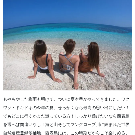
4
西表島の夏でおすすめの観光スポット5選
4.1
星砂海岸
4.2
ピナイサーラの滝
4.3
マリュドゥの滝
4.4
ぜんべえビーチ
4.5
由布島
5
西表島 夏のアクティビティに 関するよくある質問（FAQ）
6
まとめ
もやもやした梅雨も明けて、ついに夏本番がやってきました。
ワク
ワク・ドキドキの今年の夏、せっかくなら最高の思い出にしたい！
でもどこに行くかまだ迷っている方！しっかり遊びたいなら西表島
を選べば間違いなし！
海と山そしてマングローブ川に囲まれた世界
自然遺産登録候補地、西表島には、この時期だからこそ楽しめる、