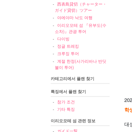
西表島貸切（チャーター・
ガイド貸切）ツアー
야에야마 낙도 여행
이리오모테 섬 『유부도(수
소차)』관광 투어
다이빙
정글 트레킹
크루징 투어
계절 한정(사가리바나 반딧
불이 투어)
카테고리에서 플랜 찾기
특징에서 플랜 찾기
2
참가 조건
기타 특징
학
이리오모테 섬 관련 정보
대
ガイド一覧