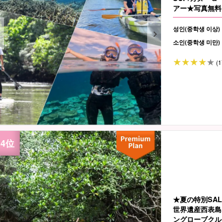
アー★写真無料＆
성인(중학생 이상)
소인(중학생 미만)
(1
★夏の特別SAL
世界遺産西表島
ングローブクル