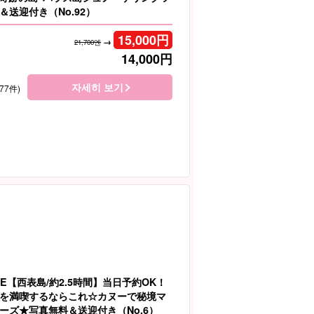
送迎付き（No.92）
15,000
円
→
21,700엔
14,000
円
자세히 보기
77件)
E【西表島/約2.5時間】当日予約OK！
を満喫するならこれ☆カヌーで秘境マ
ーズ★写真無料＆送迎付き（No.6）