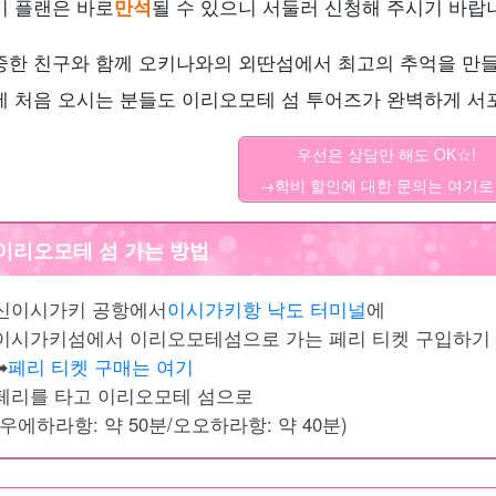
기 플랜은 바로
만석
될 수 있으니 서둘러 신청해 주시기 바랍
중한 친구와 함께 오키나와의 외딴섬에서 최고의 추억을 만
에 처음 오시는 분들도 이리오모테 섬 투어즈가 완벽하게 서
우선은 상담만 해도 OK☆!
→학비 할인에 대한 문의는 여기로
이리오모테 섬 가는 방법
신이시가키 공항에서
이시가키항 낙도 터미널
에
이시가키섬에서 이리오모테섬으로 가는 페리 티켓 구입하기
︎
페리 티켓 구매는 여기
페리를 타고 이리오모테 섬으로
(우에하라항: 약 50분/오오하라항: 약 40분)