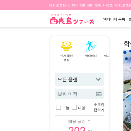
이리오모테 섬 전문 액티비티 예약 사이트 "이리오모테
액티비티 목록
학
인기 플랜
액티비티
이시가키섬⇄이리
랭킹
오모테 섬
페리
또한
오늘
내일
좁히기
해당 플랜 수
202