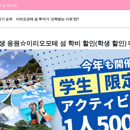
 섬 투어즈"
인기 순위
이리오모테 섬 투어가 '선택받는 이유'란?
생 응원☆이리오모테 섬 학비 할인(학생 할인)
당일 예약 OK
할인 혜택
프리미엄
이리오모테 섬 "폭
바라스 섬 투어
렌
플랜
세트 플랜
엄선된 플랜
포"
투어