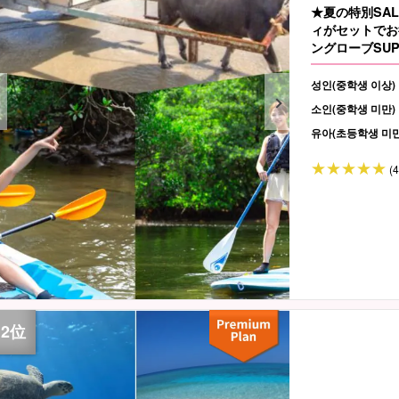
★夏の特別SA
ィがセットでお
ングローブSUP
성인(중학생 이상)
소인(중학생 미만)
유아(초등학생 미만
(