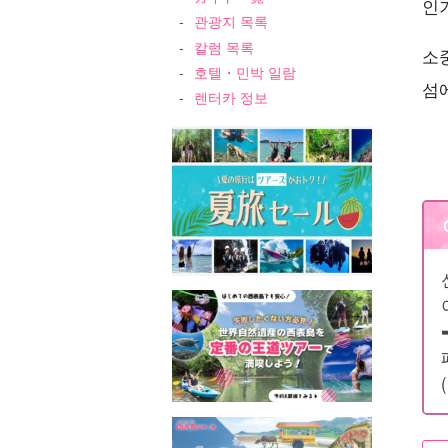
인
관광지 목록
칼럼 목록
소
호텔・민박 일람
섬
렌터카 정보
➡