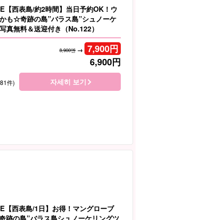
LE【西表島/約2時間】当日予約OK！ウ
かも☆奇跡の島”バラス島”シュノーケ
写真無料＆送迎付き（No.122）
7,900
円
→
8,900엔
6,900
円
자세히 보기
181件)
LE【西表島/1日】お得！マングローブ
＆”奇跡の島”バラス島シュノーケリングツ