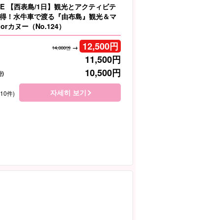
LE 【西表島/1日】観光とアクティビテ
得！水牛車で渡る『由布島』観光＆マ
orカヌー（No.124）
12,500
円
→
14,000엔
11,500
円
10,500
円
)
자세히 보기
410件)