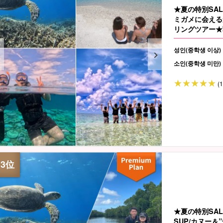
★夏の特別SA
ミガメに会える
リングツアー★
성인(중학생 이상)
소인(중학생 미만)
(
★夏の特別SA
SUP/カヌー