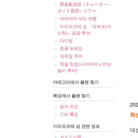
西表島貸切（チャーター・
ガイド貸切）ツアー
야에야마 낙도 여행
이리오모테 섬 『유부도(수
소차)』관광 투어
다이빙
정글 트레킹
크루징 투어
계절 한정(사가리바나 반딧
불이 투어)
카테고리에서 플랜 찾기
특징에서 플랜 찾기
2
참가 조건
기타 특징
학
이리오모테 섬 관련 정보
대
ガイド一覧