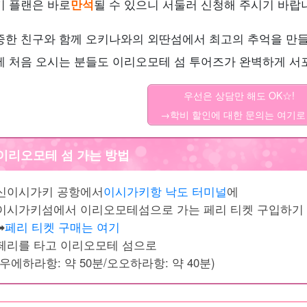
기 플랜은 바로
만석
될 수 있으니 서둘러 신청해 주시기 바랍
중한 친구와 함께 오키나와의 외딴섬에서 최고의 추억을 만
에 처음 오시는 분들도 이리오모테 섬 투어즈가 완벽하게 서
우선은 상담만 해도 OK☆!
→학비 할인에 대한 문의는 여기로
이리오모테 섬 가는 방법
신이시가키 공항에서
이시가키항 낙도 터미널
에
이시가키섬에서 이리오모테섬으로 가는 페리 티켓 구입하기
︎
페리 티켓 구매는 여기
페리를 타고 이리오모테 섬으로
(우에하라항: 약 50분/오오하라항: 약 40분)