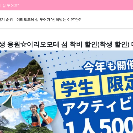
 섬 투어즈"
인기 순위
이리오모테 섬 투어가 '선택받는 이유'란?
생 응원☆이리오모테 섬 학비 할인(학생 할인)
당일 예약 OK
할인 혜택
프리미엄
이리오모테 섬 "폭
바라스 섬 투어
렌
플랜
세트 플랜
엄선된 플랜
포"
투어