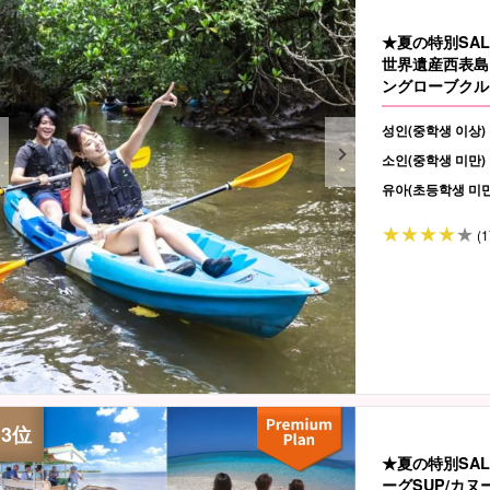
★夏の特別SAL
世界遺産西表島
ングローブクル
성인(중학생 이상)
소인(중학생 미만)
유아(초등학생 미만
(1
★夏の特別SA
ーグSUP/カ