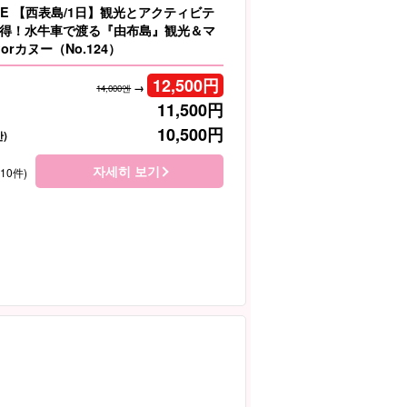
LE 【西表島/1日】観光とアクティビテ
得！水牛車で渡る『由布島』観光＆マ
orカヌー（No.124）
12,500
円
→
14,000엔
11,500
円
10,500
円
)
자세히 보기
410件)