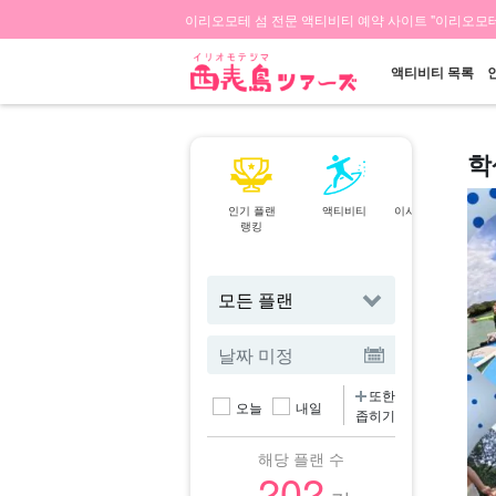
이리오모테 섬 전문 액티비티 예약 사이트 "이리오모테
액티비티 목록
학
인기 플랜
액티비티
이시가키섬⇄이리
랭킹
오모테 섬
페리
또한
오늘
내일
좁히기
해당 플랜 수
202