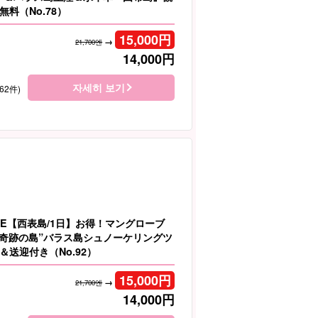
料（No.78）
15,000
円
→
21,700엔
14,000
円
자세히 보기
62件)
LE【西表島/1日】お得！マングローブ
＆”奇跡の島”バラス島シュノーケリングツ
送迎付き（No.92）
15,000
円
→
21,700엔
14,000
円