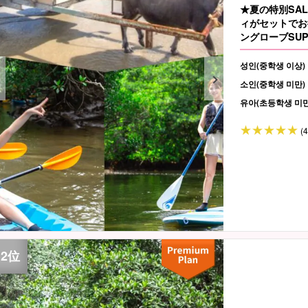
★夏の特別SA
ィがセットでお
ングローブSUP
성인(중학생 이상)
소인(중학생 미만)
유아(초등학생 미만
(