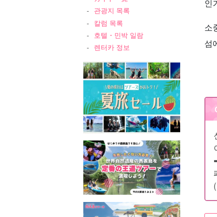
인
관광지 목록
칼럼 목록
소
호텔・민박 일람
섬
렌터카 정보
➡