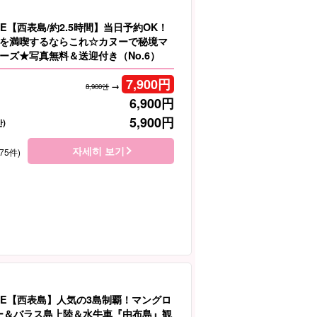
E【西表島/約2.5時間】当日予約OK！
を満喫するならこれ☆カヌーで秘境マ
ーズ★写真無料＆送迎付き（No.6）
7,900
円
→
8,900엔
6,900
円
5,900
円
)
자세히 보기
75件)
LE【西表島】人気の3島制覇！マングロ
ヌー＆バラス島上陸＆水牛車『由布島』観