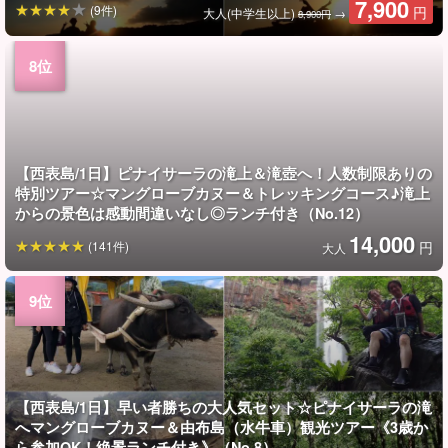
7,900
(9件)
円
大人(中学生以上)
→
8,900円
【西表島/1日】ピナイサーラの滝上＆滝壺へ！人数制限ありの
特別ツアー☆マングローブカヌー＆トレッキングコース♪滝上
からの景色は感動間違いなし◎ランチ付き（No.12）
14,000
(141件)
円
大人
【西表島/1日】早い者勝ちの大人気セット☆ピナイサーラの滝
へマングローブカヌー＆由布島（水牛車）観光ツアー《3歳か
ら参加OK！絶景ランチ付き》（No.8）