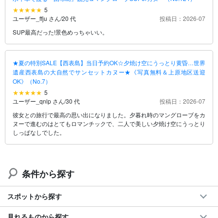
5
ユーザー_ffju さん
/
20 代
投稿日：2026-07
SUP最高だった!景色めっちゃいい。
★夏の特別SALE【西表島】当日予約OK☆夕焼け空にうっとり黄昏…世界
遺産西表島の大自然でサンセットカヌー★《写真無料＆上原地区送迎
OK》（No.7）
5
ユーザー_qnlp さん
/
30 代
投稿日：2026-07
彼女との旅行で最高の思い出になりました。夕暮れ時のマングローブをカ
ヌーで進むのはとてもロマンチックで、二人で美しい夕焼け空にうっとり
しっぱなしでした。
条件から探す
スポットから探す
見れるものから探す