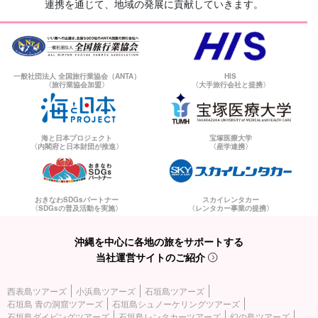
連携を通じて、地域の発展に貢献していきます。
一般社団法人 全国旅行業協会（ANTA）
HIS
〈旅行業協会加盟〉
〈大手旅行会社と提携〉
海と日本プロジェクト
宝塚医療大学
〈内閣府と日本財団が推進〉
〈産学連携〉
おきなわSDGsパートナー
スカイレンタカー
〈SDGsの普及活動を実施〉
〈レンタカー事業の提携〉
沖縄を中心に各地の旅をサポートする
当社運営サイトのご紹介
西表島ツアーズ
小浜島ツアーズ
石垣島ツアーズ
石垣島 青の洞窟ツアーズ
石垣島シュノーケリングツアーズ
石垣島ダイビングツアーズ
石垣島レンタカーツアーズ
幻の島ツアーズ