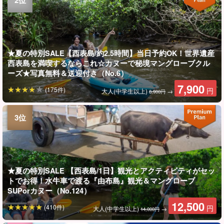
★夏の特別SALE【西表島/約2.5時間】当日予約OK！世界遺産
西表島を満喫するならこれ☆カヌーで秘境マングローブクル
ーズ★写真無料＆送迎付き（No.6）
7,900
(175件)
円
大人(中学生以上)
→
8,900円
★夏の特別SALE 【西表島/1日】観光とアクティビティがセッ
トでお得！水牛車で渡る『由布島』観光＆マングローブ
SUPorカヌー（No.124）
12,500
(410件)
円
大人(中学生以上)
→
14,000円