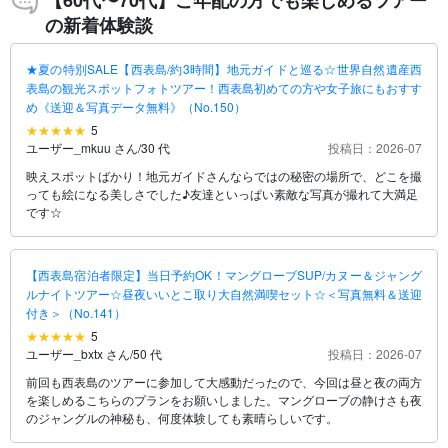
【60代〜70代】ご年配の方でも楽しめるツアー
の新着体験談
★夏の特別SALE【西表島/約3時間】地元ガイドと巡る☆世界自然遺産西
表島の観光スポットフォトツアー！西表島初めての方や女子旅にもおすす
め《送迎＆写真データ無料》（No.150）
5
ユーザー_mkuu さん
/
30 代
投稿日：2026-07
映えスポットばかり！地元ガイドさんならではの秘密の場所で、どこを撮
っても絵になる美しさでした♪友達といっぱい素敵な写真が撮れて大満足
です☆
【西表島宿泊者限定】当日予約OK！マングローブSUP/カヌー＆ジャング
ルナイトツアー☆昼夜いいとこ取り大自然満喫セット☆＜写真無料＆送迎
付き＞（No.141）
5
ユーザー_bxtx さん
/
50 代
投稿日：2026-07
前回も西表島のツアーに参加して大感動だったので、今回は昼と夜の両方
を楽しめるこちらのプランをお願いしました。マングローブの静けさも夜
のジャングルの神秘も、何度体験しても素晴らしいです。