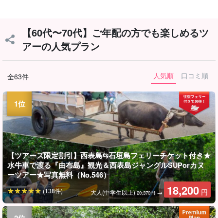
【60代〜70代】ご年配の方でも楽しめるツ
アーの人気プラン
人気順
口コミ順
全63件
【ツアーズ限定割引】西表島⇆石垣島フェリーチケット付き★
水牛車で渡る『由布島』観光＆西表島ジャングルSUPorカヌ
ーツアー★写真無料（No.546）
18,200
(138件)
円
大人(中学生以上)
→
20,370円