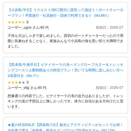
【小浜島/半日】リクエストOK◎贅沢に貸切って遊ぼう！ボートチャータ
ープラン！卒業旅行・社員旅行・団体で利用できる☆（No.661）
5
ユーザー_uguv さん
/
40 代
投稿日：2026-07
子供も大はしゃぎで楽しめました。貸切のボートチャーターだったので周
囲に気兼ねすることなく、家族みんなで小浜島の海を思い切り大満喫でき
ました。
【西表島/午後半日】ピナイサーラの滝へマングローブカヌー＆トレッキ
ングコース☆人数制限ありの特別プラン！空いてる時間に楽しみたい方へ
♪送迎付き（No.11）
3
ユーザー_vtqj さん
/
40 代
投稿日：2026-07
想像通りの内容でした。ピナイサーラの滝の迫力はありましたが、トレッ
キングの道が予想以上に険しかったです。体力に自信がある方向けだと思
います。
★夏の特別SALE 【西表島/1日】観光とアクティビティがセットでお得！
水牛車で渡る『由布島』観光＆マングローブSUPorカヌー（No.124）