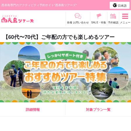
西表島専門のアクティビティ予約サイト"西表島ツアーズ"
日本語
各種 お問い合わせ
SALE・特集
予約確認
メニュー
【60代〜70代】ご年配の方でも楽しめるツアー
詳細情報
対象プラン一覧