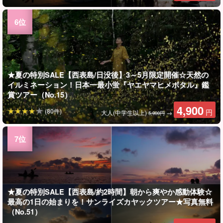
★夏の特別SALE【西表島/日没後】3～5月限定開催☆天然の
イルミネーション！日本一最小蛍『ヤエヤマヒメボタル』鑑
賞ツアー（No.15）
4,900
(80件)
円
大人(中学生以上)
→
5,900円
★夏の特別SALE【西表島/約2時間】朝から爽やか感動体験☆
最高の1日の始まりを！サンライズカヤックツアー★写真無料
（No.51）