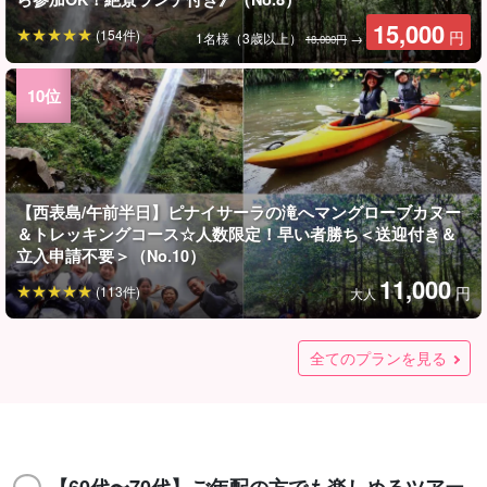
15,000
(154件)
円
1名様（3歳以上）
→
18,000円
【西表島/午前半日】ピナイサーラの滝へマングローブカヌー
＆トレッキングコース☆人数限定！早い者勝ち＜送迎付き＆
立入申請不要＞（No.10）
11,000
(113件)
円
大人
【西表島/1時間】〈現地集合〉初心者OKのバギー体験☆大自
【西表島/午後半日】ピナイサーラの滝へマングローブカヌー
【西表島/1日】ガイド貸切☆贅沢VIPチャータープラン＜写真
★夏の特別SALE【西表島宿泊者限定】夕日とマングローブの
【小浜島/半日】リクエストOK◎贅沢に貸切って遊ぼう！ボー
★夏の特別SALE【西表島宿泊者限定】朝日とマングローブの
【西表島/半日】ガイド貸切☆贅沢VIPチャータープラン＜写真
【小浜島/1日】リクエストOK◎贅沢に貸切って遊ぼう！ボー
【西表島宿泊者限定】当日予約OK！マングローブSUP/カヌー
【西表島】心躍る1日を☆ガイド貸切プライベートツアー＜遊
【西表島/1日】シーカヤックで水落の滝を目指して滝行体験＆
★夏の特別SALE【西表島/約3時間】地元ガイドと巡る☆世界
★夏の特別SALE【西表島/1日】ガイド付きフォト観光ツアー
【西表島/1日】観光とアクティビティがセットでお得！水牛車
【西表島/約3時間】地元ガイドと巡る☆世界自然遺産西表島の
【西表島/1日】ガイド付きフォト観光ツアー♪世界自然遺産西
【西表島/1日】大人気セット☆神秘のクーラの滝へマングロー
★夏の特別SALE【西表島/約2時間】SNS映えする最高の一枚
【西表島/半日】西表島の秘境『水落の滝』へ！大自然マング
【西表島/夜】当日予約OK！みずかめ座流星群観測チャンス！
【西表島/約2時間】朝から爽やか感動体験☆最高の1日の始ま
【西表島/半日】オオミジャの滝キャニオニング！天然の滑り
【西表島/1日】穴場のおすすめ！サンガラの滝壺＆由布島（マ
【西表島/1日】人気セット☆由布島＆ピナイサーラの滝（マン
【西表島上原港/1日】定番スポット制覇！ピナイサーラの滝つ
【西表島/2時間】6歳からOK・マングローブ海染め体験☆美し
【西表島/約90分】6歳からOK・天然染めの糸で機織り体験☆
【西表島/約90分】6歳からOK・素材も選べる！島の実&貝殻
【西表島/約90分】6歳からOK・天然サンゴ×漆喰でシーサー作
【西表島上原港/午前半日】大自然を満喫！ピナイサーラの滝
【西表島/約3.5時間/早朝】ベストスポットへご案内！幻想的な
【西表島/約4時間/早朝】初心者でも安心♪ピナイサーラの滝カ
【西表島/日没後】3～5月限定開催☆天然のイルミネーショ
【西表島/1時間】〈午前の部・現地集合〉初心者OKのバギー
【西表島/1時間】〈無料送迎〉初心者OKのバギー体験☆大自
【西表島/1日】ガイド貸切☆観光とアクティビティがセットで
【西表島/約2.5時間】ガイド貸切☆世界遺産西表島を満喫する
【西表島/朝/4月〜7月下旬限定】世界でたった1％！希少なピ
【西表島/午前】75歳まで参加OK◎マングローブカヌーだけを
【西表島/1日】滝つぼ＆滝うえ制覇！ピナイサーラの滝でカヌ
【西表島/午前】カヌーで行く☆ピナイサーラの滝つぼトレッ
【西表島/約3時間】午後スタート☆ゆったり楽しむマングロー
【西表島/1日】ファミリー限定☆子ども主役のカヌー＆トレッ
【西表島/1日】マングローブカヌー＆水牛車で渡る由布島巡り
【西表島/1日】マングローブカヌー＆由布島観光の欲ばりプラ
【西表島/1日】3歳から楽しめる！ピナイサーラの滝上＆滝壺
【西表島/1日】カヌー・トレッキング＆シュノーケリング体験
【西表島/午前】女性オーナーがご案内！カヌー＆ピナイサー
【西表島/1日】仲間川マングローブSUPorカヌー体験＆由布島
【西表島/半日】日本最大級の仲間川マングローブ！選べる
【西表島/早朝】今しか見れない幻の白花『サガリバナ』カヌ
【西表島/約2時間】癒し系ガイドと行く『ナイトおさんぽ』ツ
【西表島/午後】ピナイサーラの滝カヌー＆トレッキング！秘
然を駆け抜けるオフロードツアー！《免許不要・6歳から同乗
＆トレッキングコース☆人数制限ありの特別プラン！空いて
無料＆送迎付き＞柔軟対応◎自分たちのペースで♪団体旅行・
絶景SUPorカヌークルージング☆午後から西表島を満喫＜写
トチャータープラン！卒業旅行・社員旅行・団体で利用でき
絶景SUPorカヌークルージング☆早朝から西表島を満喫＜写
無料＆送迎付き＞柔軟対応◎自分たちのペースで♪団体旅行・
トチャータープラン！卒業旅行・社員旅行・団体で利用でき
＆ジャングルナイトツアー☆昼夜いいとこ取り大自然満喫セ
びリクエストOK＞西表島初めての方や大人数旅行に♪＜ラン
穴場ビーチへご案内★シュノーケリングも可能＜ランチ＆送
自然遺産西表島の観光スポットフォトツアー！西表島初めて
♪世界自然遺産西表島の秘境＆絶景スポットを巡ろう☆＜写真
で渡る『由布島』観光＆マングローブSUPorカヌー（No.t-
観光スポットフォトツアー！西表島初めての方や女子旅にも
表島の秘境＆絶景スポットを巡ろう☆＜写真無料＆送迎付き
ブカヌー＆由布島（水牛車）体験ツアー《3歳から参加OK！
を☆憧れの奇跡の島”バラス島”上陸＆散策ツアー★写真無料
ローブSUP＆滝遊びツアー★写真無料＆送迎付き（No.t-109）
天然のプラネタリウム！星空＆亜熱帯ジャングルナイトツア
りを！サンライズSUP or カヌーツアー★写真無料（No.t-3）
台＆滝遊びで大自然アスレチック体験＆絶景の展望台！《写
ングローブカヌー＆ジャングルトレッキング）ツアー♪《ラン
グローブカヌー＆ジャングルトレッキング）ツアー♪《ラン
ぼマングローブカヌー＆水牛車で行く由布島観光＜写真デー
いグラデーションで布小物を自分色に仕上げよう！《親子・
しおりやコースターなど、旅色の一枚を自分の手で織り上げ
でアクセサリー作り体験☆毎日つけたくなる一点物を手作り
り体験☆世界に一体の“守り神”を手作りしよう！《親子・雨
を目指すマングローブカヌー＆トレッキングコース＜写真・
サガリバナを目指すカヌーツアー《写真プレゼント・送迎付
ヌー＆トレッキングツアー《写真プレゼント＆送迎付き》
ン！日本一最小蛍『ヤエヤマヒメボタル』鑑賞ツアー（No.t-
体験☆大自然を駆け抜けるオフロードツアー！《免許不要・6
然を駆け抜けるオフロードツアー！《免許不要・6歳から同乗
お得！水牛車で渡る『由布島』観光＆マングローブSUPorカ
ならこれ☆カヌーで秘境マングローブクルーズ★写真無料＆
ーチパインやマンゴーの収穫体験☆「生きた食育」はご家族
楽しむ超ライトな半日ツアー☆気軽に大自然を体験《送迎
ー＆トレッキング☆絶景ランチで島時間を満喫《送迎可・八
キング！大自然ジャングルへ冒険に出かけよう！《送迎可・
ブカヌー体験♪自然の音に包まれる贅沢な水上散歩《送迎可・
キング！目指すはピナイサーラの滝つぼ＆ワクワク自然あそ
☆西表野生生物保護センターにも行く1日満喫ツアー《75歳参
ン！女性ガイド同行で安心☆西表島2大名所を制覇《お子さま
セットツアー☆女性ガイドと行く安心トレッキング◎《絶景
☆女性オーナーと巡る川・山・海の欲ばり大冒険《送迎付・
ラの滝壺トレッキング☆3歳から遊べるジャングル体験《初心
観光☆西表島の2大スポットを満喫《初心者歓迎/写真データ無
SUPorカヌー体験☆大自然のジャングルクルーズツアー《初
ー☆少人数制で楽しむ奇跡のレア景色を独り占め《送迎可・
アー！完全貸切☆満天の星空＆夜の生き物探し《送迎あり・
境の滝つぼで絶品おやつを☆《認定ガイド同行◎・写真無料
全てのプランを見る
可》（No.135）
る時間に楽しみたい方へ♪送迎付き（No.11）
社員旅行にも（No.133）
真無料＆送迎付き＞到着日に参加も大歓迎！（No.148）
る☆（No.661）
真無料＆送迎付き＞最終日に参加も大歓迎！（No.147）
社員旅行にも（No.132）
る☆（No.662）
ット☆＜写真無料＆送迎付き＞（No.141）
チ＆送迎付き＞写真プレゼント☆（No.140）
迎付き＞写真プレゼント☆（No.139）
の方や女子旅にもおすすめ《送迎＆写真データ無料》
無料＆送迎付き＞（No.151）
124）
おすすめ《送迎＆写真データ無料》（No.t-150）
＞（No.t-151）
絶景ランチ付き》（No.107）
（No.64）
ー♪子連れ家族・団体旅行にもおすすめ（No.t-16）
真無料＆日帰りOK》大人も子供も興奮MAX（No.t-91）
チ・送迎付・写真プレゼント》（No.155）
チ・送迎付・写真プレゼント》（No.154）
タプレゼント＞（No.156）
雨の日OK》（No.62）
よう！《親子・雨の日OK》（No.60）
しよう。《親子・雨の日OK》（No.20）
の日OK》（No.17）
動画データプレゼント＞（No.14）
き》（No.32）
（No.115）
15）
歳から同乗可》（No.163）
可》（No.162）
ヌー（No.159）
送迎付き（No.158）
にもおすすめ《送迎付き・土産売り場で購入もOK》
可・写真無料プレゼント》（No.167）
重山そば付き・写真データ無料》（No.166）
写真データ無料》（No.165）
75歳OK》（No.170）
び《5歳から参加OK・ランチ付き》（No.169）
加OK・写真無料》（No.168）
連れ大歓迎・ランチ付き》（No.179）
ランチ＆送迎付き》（No.178）
機材一式無料》（No.177）
者歓迎＆送迎付き》（No.176）
料》（No.181）
心者歓迎/写真データ無料》（No.180）
手ぶらOK》（No.173）
手ぶらOK》（No.172）
プレゼント》（No.171）
14,000
8,900
円
円
1名様
1名様
（No.150）
（No.175）
100,000
126,000
100,000
11,000
70,000
14,000
18,000
14,000
13,500
15,000
18,000
18,000
14,000
10,000
18,000
15,000
70,000
13,500
10,000
15,000
13,500
17,500
16,000
18,000
11,000
12,000
13,000
11,000
8,000
7,000
7,900
5,900
8,900
4,000
2,000
2,000
2,300
5,900
8,000
8,000
8,000
9,000
9,000
7,500
15,000
15,000
12,000
12,500
7,900
(28件)
(76件)
(15件)
(7件)
(18件)
(1件)
(2件)
(1件)
(2件)
(24件)
(25件)
(1件)
(8件)
(24件)
(3件)
(18件)
(13件)
(21件)
(25件)
(34件)
(5件)
(9件)
円
円
円
円
円
円
円
円
円
円
円
円
円
円
円
円
円
円
円
円
円
円
円
円
円
円
円
円
円
円
円
円
円
円
円
円
円
円
円
円
円
円
円
円
円
円
円
円
円
2名様/1名様参加（8歳以上）
10名様でご利用/1名様
運転者（16歳以上）1名
運転者（16歳以上）1名
運転者（16歳以上）1名
大人（12歳〜75歳）
1組（5名様まで）
1組（5名様まで）
10名様でご利用/1名様
大人（中学生以上）
エコバッグ・バンダナ
大人（中学生以上）
1組（5名様まで）
1組（5名様まで）
大人（12歳以上）
大人（12歳以上）
7名様まで一律
大人(12歳以上)
大人(12歳以上)
ストラップ作り
6歳〜80歳
6歳~80歳
しおり作り
1名様
1名様
1名様
1名様
1名様
1名様
1名様
1名様
大人
大人
大人
大人
1名様
1名様
1名様
1名様
1名様
1名様
1名様
1名様
1名様
大人(中学生以上)
大人(中学生以上)
大人(中学生以上)
大人(中学生以上)
大人(中学生以上)
→
→
→
→
→
29,000円
29,000円
13,000円
13,500円
8,900円
3,300
6,900
(5件)
円
円
パイナップル収穫/1名様
大人(中学生以上)
→
7,900円