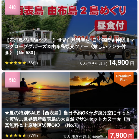
【石垣島発/周遊ツアー】世界自然遺産を1日で満喫★仲間川マ
ングローブクルーズ＆由布島観光ツアー《嬉しいランチ付
き》（No.580）
14,900
(66件)
円
大人(中学生以上)
★夏の特別SALE【西表島】当日予約OK☆夕焼け空にうっと
り黄昏…世界遺産西表島の大自然でサンセットカヌー★《写
真無料＆上原地区送迎OK》（No.7）
7,900
(77件)
円
大人(中学生以上)
→
8,900円