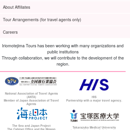
About Affiliates
Tour Arrangements (for travel agents only)
Careers
Iriomotejima Tours has been working with many organizations and
public institutions
Through collaboration, we will contribute to the development of the
region.
National Association of Travel Agents
(ANTA)
HIS
Member of Japan Association of Travel
Partnership with a major travel agency.
Agents
The Sea and Japan Project
Takarazuka Medical University
The Cabinet Office and the Nippon