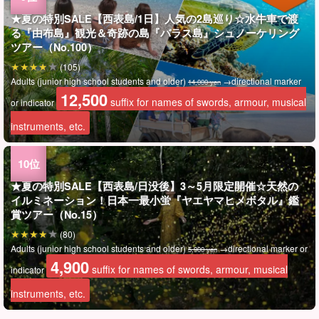
★夏の特別SALE【西表島/1日】人気の2島巡り☆水牛車で渡
る『由布島』観光＆奇跡の島『バラス島』シュノーケリング
ツアー（No.100）
(105)
Adults (junior high school students and older)
→directional marker
14,000 yen
12,500
suffix for names of swords, armour, musical
or indicator
instruments, etc.
★夏の特別SALE【西表島/日没後】3～5月限定開催☆天然の
イルミネーション！日本一最小蛍『ヤエヤマヒメボタル』鑑
賞ツアー（No.15）
(80)
Adults (junior high school students and older)
→directional marker or
5,900 yen
4,900
suffix for names of swords, armour, musical
indicator
instruments, etc.
★夏の特別SALE【西表島】当日予約OK☆夕焼け空にうっとり
★夏の特別SALE【西表島】当日予約OK☆茜色の夕焼けに包ま
★夏の特別SALE【西表島/半日】オオミジャの滝キャニオニン
★夏の特別SALE【西表島/1日】西表島ならではの体験を☆マ
Iriomotejima Island/1 Day] Hidden and Unexplored "Mizu
★夏の特別SALE【西表島】世界遺産西表島の秘境ジャングル
Mangrove SUP/Canoe & Jungle Night Tour ☆Day & Night:
★夏の特別SALE【西表島/1日】隠れた秘境『水落の滝』マン
★夏の特別SALE【西表島/1日】魅力をギュッと凝縮☆水牛車
★夏の特別SALE【西表島/約2時間】子供から大人まで夢中で
★夏の特別SALE【西表島/半日】西表島の秘境『水落の滝』
Iriomotejima Island Guests Only] Enjoy both day and
★夏の特別SALE【西表島/半日】西表島の秘境『水落の滝』へ
Iriomote Island Guests Only] Enjoy the Miracle Island and
Iriomotejima Island Guests Only] Canyoning & Sunset
★夏の特別SALE【西表島/約2時間】当日予約OK！サンセット
★夏の特別SALE【西表島/1日】3歳から参加OK！水牛車『由
★夏の特別SALE【西表島宿泊者限定】朝日とマングローブの
Iriomote Island Guests Only】Barasu Island Snorkeling &
★夏の特別SALE【西表島/1日】秘境×絶景を満喫！水落の滝
★夏の特別SALE【西表島宿泊者限定】最高の朝活を☆サンラ
Iriomote Island Guests Only] Sunrise SUP or Canoe &
★夏の特別SALE【西表島宿泊者限定】夕日とマングローブの
★夏の特別SALE【西表島/1日】定番アクティビティで世界遺
★夏の特別SALE【西表島/約2時間】当日予約OK！サンセット
★夏の特別SALE【西表島/1日】美しい海と緑に癒されよう！
★夏の特別SALE【西表島/約2時間】朝から爽やか感動体験☆
★夏の特別SALE【西表島/1日】超絶アクティブに楽しもう！
★夏の特別SALE【西表島/約2時間】朝から爽やか感動体験☆
★夏の特別SALE【西表島/約2時間】SNS映えする最高の一枚
★夏の特別SALE【西表島】世界遺産西表島で新体験！大迫力
★夏の特別SALE【西表島/1日】ガイド付きフォト観光ツアー
★夏の特別SALE【西表島/約3時間】地元ガイドと巡る☆世界
★夏の特別SALE【西表島/約2.5時間】ニモ・クラッシュに会
This is the best way to enjoy the World Heritage Iriomote
Snorkeling tour to "Barasu Island", a miraculous island
Iriomotejima Island] A classic of the World Natural Heritage
Iriomotejima/Half Day] Omija Waterfall Canyoning! Natural
Iriomote Island] Popular 3 Islands Sightseeing Tour!
Iriomotejima Island / 1 Day] Paddle, dive, and get excited!
Iriomotejima Island / 1 Day] Sightseeing and activity in a
Iriomotejima/one day] Tour of two popular islands☆"Yubu
Iriomotejima Island / 1 day Mangrove SUP/Canoe & "Miracle
Iriomotejima Island/One-Day Tour: Sightseeing & Canyoning
Iriomotejima Island/2 hours】This tour is like a natural
Iriomotejima Island/2 hours] Refreshing and exciting
Iriomote Island] Same-day reservation OK☆Akane-iro
Iriomotejima Island/Night] Same-day reservations OK!
【西表島/日没後】3～5月限定開催☆天然のイルミネーショ
Iriomotejima Island/1 Day] Experience the unique Iriomote
Iriomotejima/Half Day] To the unexplored "Mizu Ochino
Iriomotejima/Half Day] To the unexplored "Mizu Ochino
Iriomote Island/3 hours] Photo Tour of Sightseeing Spots in
Iriomotejima Island / 1 Day] Guided Photo Sightseeing