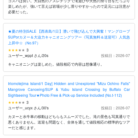
コスパは良い。大自然のアスレチックで滝遊びや天然の滑り台をたっぷり
楽しめたが、強いて言えば岩場が少し滑りやすかったので足元には注意が
必要だった。
★夏の特別SALE 【西表島/1日】漕いで飛び込んで大興奮！マングローブ
SUPorカヌー＆大迫力キャニオニングツアー《写真無料＆送迎可》人気急
上昇中☆（No.97）
3
ユーザー_wppt さん
/
20s
投稿日：2026-07
キャニオニングは楽しめた。値段相応で内容は想像通り。
Iriomotejima Island/1 Day] Hidden and Unexplored "Mizu Ochino Falls"
Mangrove Canoeing/SUP & Yubu Island Crossing by Buffalo Car
Sightseeing Tour★Photo Free & Pick-up Service Included (No.t-112)
3
ユーザー_ucyx さん
/
30's
投稿日：2026-07
カヌーと水牛車の移動はどちらもスムーズでした。滝の景色も写真通りで
悪くありません。送迎も問題なく、全体を通して値段相応の標準的なツア
ーだと感じます。