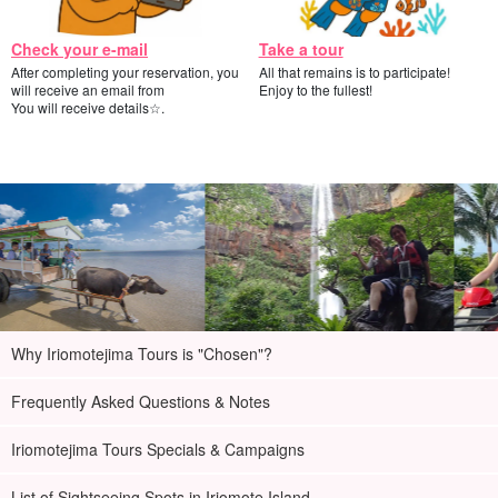
Check your e-mail
Take a tour
After completing your reservation, you
All that remains is to participate!
will receive an email from
Enjoy to the fullest!
You will receive details☆.
Why Iriomotejima Tours is "Chosen"?
Frequently Asked Questions & Notes
Iriomotejima Tours Specials & Campaigns
List of Sightseeing Spots in Iriomote Island