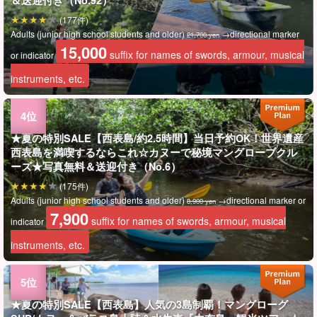
(177件)
Adults (junior high school students and older)
→directional marker
21,700 yen
15,000
suffix for names of swords, armour, musical
or indicator
instruments, etc.
★夏の特別SALE【西表島/約2.5時間】当日予約OK！世界遺産
西表島を満喫するならこれ☆カヌーで秘境マングローブクル
ーズ★写真無料＆送迎付き（No.6）
(175件)
Adults (junior high school students and older)
→directional marker or
8,900 yen
7,900
suffix for names of swords, armour, musical
indicator
instruments, etc.
★夏の特別SALE【西表島】人気の3島制覇！マングローグ