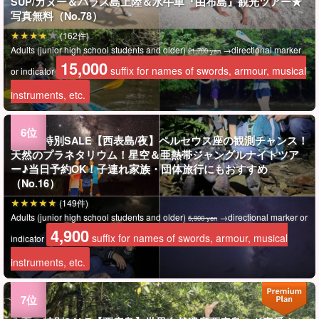
SUP/カヌー＆バラス島上陸＆水牛車『由布島』観光ツアー★
写真無料（No.78）
(162件)
Adults (junior high school students and older)
→directional marker
21,700 yen
15,000
suffix for names of swords, armour, musical
or indicator
instruments, etc.
★夏の特別SALE【西表島/夜】ペルセウス座の観測チャンス！
天然のプラネタリウム！星空＆亜熱帯ジャングルナイトツア
ー♪当日予約OK！子連れ家族・団体旅行にもおすすめ
（No.16）
(149件)
Adults (junior high school students and older)
→directional marker or
5,900 yen
4,900
suffix for names of swords, armour, musical
indicator
instruments, etc.