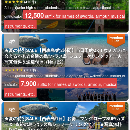
(410件)
Adults (junior high school students and older)
→directional marker
14,000 yen
12,500
suffix for names of swords, armour, musical
or indicator
instruments, etc.
★夏の特別SALE【西表島/約2時間】当日予約OK！ウミガメに
会えるかも☆奇跡の島”バラス島”シュノーケリングツアー★
写真無料＆送迎付き（No.122）
(181件)
Adults (junior high school students and older)
→directional marker or
8,900 yen
7,900
suffix for names of swords, armour, musical
indicator
instruments, etc.
★夏の特別SALE【西表島/1日】お得！マングローブSUP/カヌ
ー＆”奇跡の島”バラス島シュノーケリングツアー★写真無料
＆送迎付き（No.92）