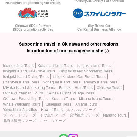
Industry-University Collaboration
Foundation are promoting the project.
Okinawa SDGs Partners
Sky Rent-a-Car
[SDGs promotion activities
Car Rental Business Alliance
Supporting travel in Okinawa and other regions
Introduction of our management site
Iriomotejima Tours
Kohama Island Tours
Ishigaki Island Tours
Ishigaki Island Blue Cave Tours
Ishigaki Island Snorkeling Tours
Ishigaki Island Diving Tours
Ishigaki Island Car Rental Tours
Phantom Island Tours
Yonaguni Island Tours
Miyako Island Tours
Miyako Island Snorkeling Tours
Pumpkin Hole Tours
Okinawa Tours
Okinawa Yanbaru Tours
Okinawa Onna Village Tours
Okinawa Parasailing Tours
Kerama Tours
Mizuna Island Tours
Whale Watching Tours
Kumejima Tours
Amami Tours
Yakushima Activities
Hawaii Tours
ホノルルツアーズ
プーケットツアーズ
セブ島ツアーズ
台湾観光ツアーズ
Nagano Tours
北海道観光ツアーズ
ニセコツアーズ