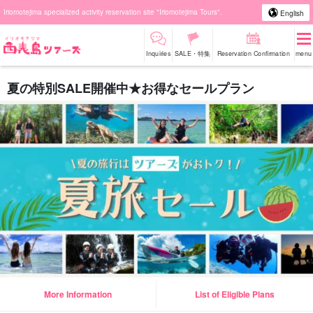
Iriomotejima specialized activity reservation site "Iriomotejima Tours".
English
Inquiries
SALE・特集
Reservation Confirmation
menu
夏の特別SALE開催中★お得なセールプラン
More Information
List of Eligible Plans