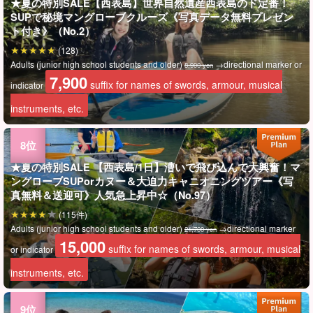
★夏の特別SALE【西表島】世界自然遺産西表島のド定番！
SUPで秘境マングローブクルーズ《写真データ無料プレゼン
ト付き》（No.2）
(128)
Adults (junior high school students and older)
→directional marker or
8,900 yen
7,900
suffix for names of swords, armour, musical
indicator
instruments, etc.
★夏の特別SALE 【西表島/1日】漕いで飛び込んで大興奮！マ
ングローブSUPorカヌー＆大迫力キャニオニングツアー《写
真無料＆送迎可》人気急上昇中☆（No.97）
(115件)
Adults (junior high school students and older)
→directional marker
21,700 yen
15,000
suffix for names of swords, armour, musical
or indicator
instruments, etc.