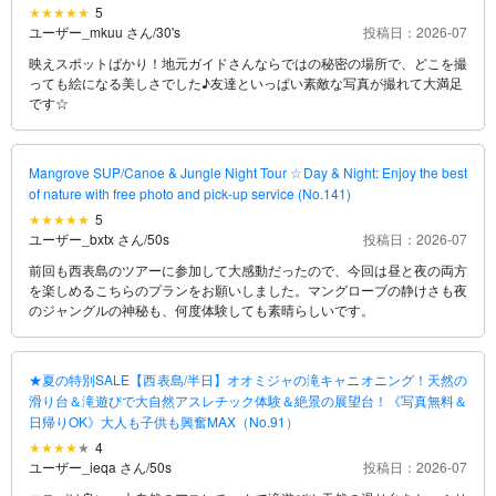
5
ユーザー_mkuu さん
/
30's
投稿日：2026-07
映えスポットばかり！地元ガイドさんならではの秘密の場所で、どこを撮
っても絵になる美しさでした♪友達といっぱい素敵な写真が撮れて大満足
です☆
Mangrove SUP/Canoe & Jungle Night Tour ☆Day & Night: Enjoy the best
of nature with free photo and pick-up service (No.141)
5
ユーザー_bxtx さん
/
50s
投稿日：2026-07
前回も西表島のツアーに参加して大感動だったので、今回は昼と夜の両方
を楽しめるこちらのプランをお願いしました。マングローブの静けさも夜
のジャングルの神秘も、何度体験しても素晴らしいです。
★夏の特別SALE【西表島/半日】オオミジャの滝キャニオニング！天然の
滑り台＆滝遊びで大自然アスレチック体験＆絶景の展望台！《写真無料＆
日帰りOK》大人も子供も興奮MAX（No.91）
4
ユーザー_ieqa さん
/
50s
投稿日：2026-07