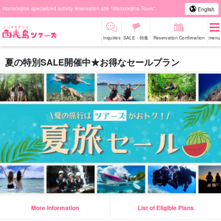
Iriomotejima specialized activity reservation site "Iriomotejima Tours".
English
Inquiries
SALE・特集
Reservation Confirmation
menu
夏の特別SALE開催中★お得なセールプラン
More Information
List of Eligible Plans