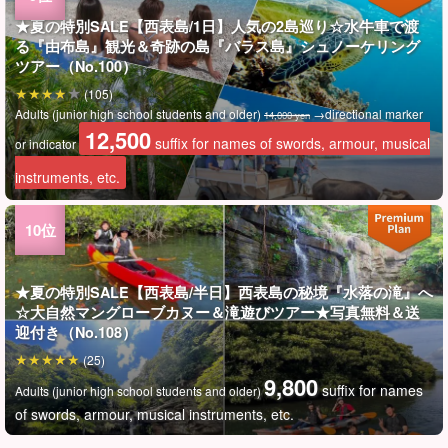
★夏の特別SALE【西表島/1日】人気の2島巡り☆水牛車で渡
る『由布島』観光＆奇跡の島『バラス島』シュノーケリング
ツアー（No.100）
(105)
Adults (junior high school students and older)
→directional marker
14,000 yen
12,500
suffix for names of swords, armour, musical
or indicator
instruments, etc.
★夏の特別SALE【西表島/半日】西表島の秘境『水落の滝』へ
☆大自然マングローブカヌー＆滝遊びツアー★写真無料＆送
迎付き（No.108）
(25)
9,800
suffix for names
Adults (junior high school students and older)
of swords, armour, musical instruments, etc.
★夏の特別SALE【西表島/1日】隠れた秘境『水落の滝』マン
★夏の特別SALE【西表島/1日】西表島ならではの体験を☆マ
Mangrove SUP/Canoe & Jungle Night Tour ☆Day & Night:
★夏の特別SALE【西表島/約2時間】子供から大人まで夢中で
★夏の特別SALE【西表島】当日予約OK☆茜色の夕焼けに包ま
★夏の特別SALE【西表島】当日予約OK☆夕焼け空にうっとり
★夏の特別SALE【西表島/1日】秘境×絶景を満喫！水落の滝
★夏の特別SALE【西表島宿泊者限定】夕日とマングローブの
★夏の特別SALE 【西表島/1日】漕いで飛び込んで大興奮！マ
★夏の特別SALE【西表島/半日】オオミジャの滝キャニオニン
★夏の特別SALE【西表島/1日】魅力をギュッと凝縮☆水牛車
★夏の特別SALE【西表島/約3時間】地元ガイドと巡る☆世界
★夏の特別SALE【西表島】世界遺産西表島の秘境ジャングル
★夏の特別SALE【西表島/約2時間】当日予約OK！サンセット
★夏の特別SALE【西表島/約2時間】SNS映えする最高の一枚
★夏の特別SALE【西表島/約2時間】朝から爽やか感動体験☆
★夏の特別SALE【西表島/約2時間】当日予約OK！サンセット
★夏の特別SALE【西表島/約2時間】朝から爽やか感動体験☆
★夏の特別SALE【西表島宿泊者限定】朝日とマングローブの
★夏の特別SALE【西表島/約2.5時間】ニモ・クラッシュに会
★夏の特別SALE【西表島/1日】定番アクティビティで世界遺
★夏の特別SALE【西表島/半日】西表島の秘境『水落の滝』
★夏の特別SALE【西表島/1日】超絶アクティブに楽しもう！
★夏の特別SALE【西表島/1日】美しい海と緑に癒されよう！
★夏の特別SALE【西表島/日没後】3～5月限定開催☆天然の
★夏の特別SALE【西表島】世界遺産西表島で新体験！大迫力
Iriomote Island Guests Only】Barasu Island Snorkeling &
Iriomote Island Guests Only] Sunrise SUP or Canoe &
Iriomotejima Island Guests Only] Canyoning & Sunset
Iriomote Island Guests Only] Enjoy the Miracle Island and
Iriomotejima Island Guests Only] Enjoy both day and
★夏の特別SALE【西表島宿泊者限定】最高の朝活を☆サンラ
★夏の特別SALE【西表島/1日】ガイド付きフォト観光ツアー
Iriomotejima Island / 1 Day] Sightseeing and activity in a
Iriomotejima Island / 1 Day] Paddle, dive, and get excited!
Iriomotejima/Half Day] To the unexplored "Mizu Ochino
Iriomote Island/3 hours] Photo Tour of Sightseeing Spots in
Snorkeling tour to "Barasu Island", a miraculous island
Iriomotejima Island/1 Day] Hidden and Unexplored "Mizu
Iriomotejima Island / 1 Day] Guided Photo Sightseeing
Iriomotejima Island/1 Day] Experience the unique Iriomote
【西表島/日没後】3～5月限定開催☆天然のイルミネーショ
Iriomote Island] Popular 3 Islands Sightseeing Tour!
Iriomote Island] Same-day reservation OK☆Akane-iro
Iriomotejima Island / 1 day Mangrove SUP/Canoe & "Miracle
Iriomotejima Island] A classic of the World Natural Heritage
Iriomotejima Island/One-Day Tour: Sightseeing & Canyoning
This is the best way to enjoy the World Heritage Iriomote
Iriomotejima Island/2 hours】This tour is like a natural
Iriomotejima/one day] Tour of two popular islands☆"Yubu
Iriomotejima/Half Day] To the unexplored "Mizu Ochino
Iriomotejima Island/Night] Same-day reservations OK!
Iriomotejima Island/2 hours] Refreshing and exciting
Iriomotejima/Half Day] Omija Waterfall Canyoning! Natural