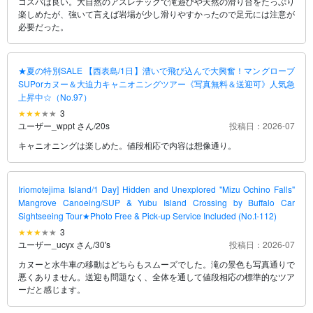
コスパは良い。大自然のアスレチックで滝遊びや天然の滑り台をたっぷり
楽しめたが、強いて言えば岩場が少し滑りやすかったので足元には注意が
必要だった。
★夏の特別SALE 【西表島/1日】漕いで飛び込んで大興奮！マングローブ
SUPorカヌー＆大迫力キャニオニングツアー《写真無料＆送迎可》人気急
上昇中☆（No.97）
3
ユーザー_wppt さん
/
20s
投稿日：2026-07
キャニオニングは楽しめた。値段相応で内容は想像通り。
Iriomotejima Island/1 Day] Hidden and Unexplored "Mizu Ochino Falls"
Mangrove Canoeing/SUP & Yubu Island Crossing by Buffalo Car
Sightseeing Tour★Photo Free & Pick-up Service Included (No.t-112)
3
ユーザー_ucyx さん
/
30's
投稿日：2026-07
カヌーと水牛車の移動はどちらもスムーズでした。滝の景色も写真通りで
悪くありません。送迎も問題なく、全体を通して値段相応の標準的なツア
ーだと感じます。