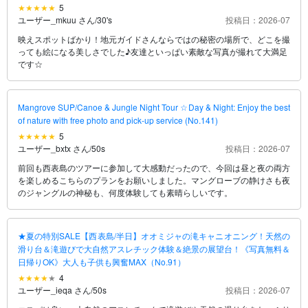
5
ユーザー_mkuu さん
/
30's
投稿日：2026-07
映えスポットばかり！地元ガイドさんならではの秘密の場所で、どこを撮
っても絵になる美しさでした♪友達といっぱい素敵な写真が撮れて大満足
です☆
Mangrove SUP/Canoe & Jungle Night Tour ☆Day & Night: Enjoy the best
of nature with free photo and pick-up service (No.141)
5
ユーザー_bxtx さん
/
50s
投稿日：2026-07
前回も西表島のツアーに参加して大感動だったので、今回は昼と夜の両方
を楽しめるこちらのプランをお願いしました。マングローブの静けさも夜
のジャングルの神秘も、何度体験しても素晴らしいです。
★夏の特別SALE【西表島/半日】オオミジャの滝キャニオニング！天然の
滑り台＆滝遊びで大自然アスレチック体験＆絶景の展望台！《写真無料＆
日帰りOK》大人も子供も興奮MAX（No.91）
4
ユーザー_ieqa さん
/
50s
投稿日：2026-07