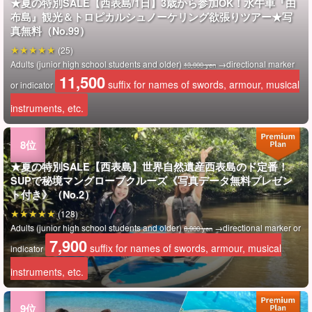
★夏の特別SALE【西表島/1日】3歳から参加OK！水牛車『由
布島』観光＆トロピカルシュノーケリング欲張りツアー★写
真無料（No.99）
(25)
Adults (junior high school students and older)
→directional marker
13,000 yen
11,500
suffix for names of swords, armour, musical
or indicator
instruments, etc.
★夏の特別SALE【西表島】世界自然遺産西表島のド定番！
SUPで秘境マングローブクルーズ《写真データ無料プレゼン
ト付き》（No.2）
(128)
Adults (junior high school students and older)
→directional marker or
8,900 yen
7,900
suffix for names of swords, armour, musical
indicator
instruments, etc.