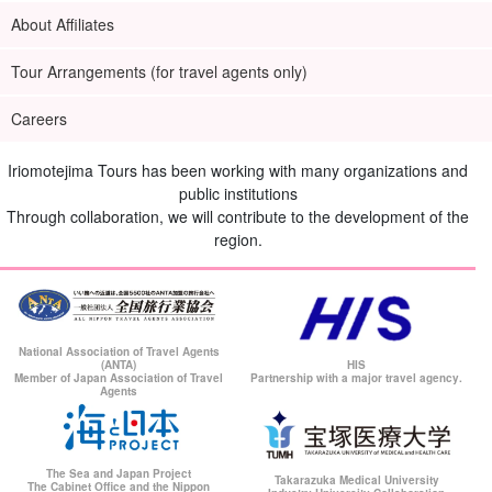
About Affiliates
Tour Arrangements (for travel agents only)
Careers
Iriomotejima Tours has been working with many organizations and
public institutions
Through collaboration, we will contribute to the development of the
region.
National Association of Travel Agents
(ANTA)
HIS
Member of Japan Association of Travel
Partnership with a major travel agency.
Agents
The Sea and Japan Project
Takarazuka Medical University
The Cabinet Office and the Nippon