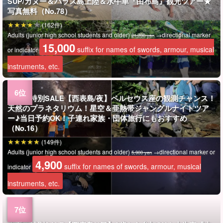
SUP/カヌー＆バラス島上陸＆水牛車『由布島』観光ツアー★
写真無料（No.78）
(162件)
Adults (junior high school students and older)
→directional marker
21,700 yen
15,000
suffix for names of swords, armour, musical
or indicator
instruments, etc.
★夏の特別SALE【西表島/夜】ペルセウス座の観測チャンス！
天然のプラネタリウム！星空＆亜熱帯ジャングルナイトツア
ー♪当日予約OK！子連れ家族・団体旅行にもおすすめ
（No.16）
(149件)
Adults (junior high school students and older)
→directional marker or
5,900 yen
4,900
suffix for names of swords, armour, musical
indicator
instruments, etc.