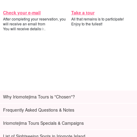
Check your e-mail
Take a tour
After completing your reservation, you
All that remains is to participate!
will receive an email from
Enjoy to the fullest!
You will receive details☆.
Why Iriomotejima Tours is "Chosen"?
Frequently Asked Questions & Notes
Iriomotejima Tours Specials & Campaigns
List of Sightseeing Spots in Iriomote Island