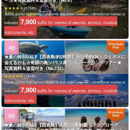
(175件)
Adults (junior high school students and older)
→directional marker or
8,900 yen
7,900
suffix for names of swords, armour, musical
indicator
instruments, etc.
★夏の特別SALE【西表島/約2時間】当日予約OK！ウミガメに
会えるかも☆奇跡の島”バラス島”シュノーケリングツアー★
写真無料＆送迎付き（No.122）
(181件)
Adults (junior high school students and older)
→directional marker or
8,900 yen
7,900
suffix for names of swords, armour, musical
indicator
instruments, etc.
★夏の特別SALE【西表島】人気の3島制覇！マングローグ