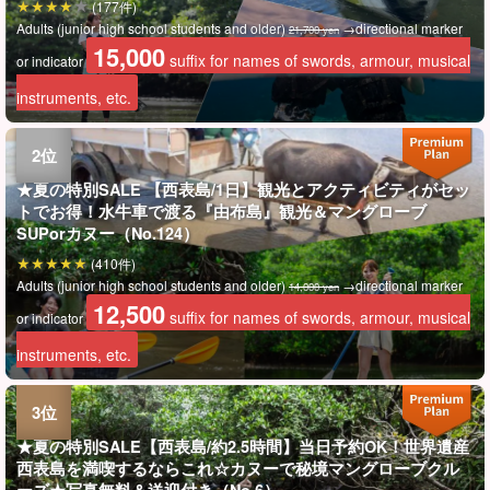
(177件)
Adults (junior high school students and older)
→directional marker
21,700 yen
15,000
suffix for names of swords, armour, musical
or indicator
instruments, etc.
★夏の特別SALE 【西表島/1日】観光とアクティビティがセッ
トでお得！水牛車で渡る『由布島』観光＆マングローブ
SUPorカヌー（No.124）
(410件)
Adults (junior high school students and older)
→directional marker
14,000 yen
12,500
suffix for names of swords, armour, musical
or indicator
instruments, etc.
★夏の特別SALE【西表島/約2.5時間】当日予約OK！世界遺産
西表島を満喫するならこれ☆カヌーで秘境マングローブクル
ーズ★写真無料＆送迎付き（No.6）