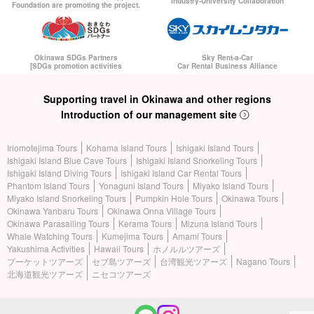
Industry-University Collaboration
Foundation are promoting the project.
Okinawa SDGs Partners
Sky Rent-a-Car
[SDGs promotion activities
Car Rental Business Alliance
Supporting travel in Okinawa and other regions
Introduction of our management site
Iriomotejima Tours
Kohama Island Tours
Ishigaki Island Tours
Ishigaki Island Blue Cave Tours
Ishigaki Island Snorkeling Tours
Ishigaki Island Diving Tours
Ishigaki Island Car Rental Tours
Phantom Island Tours
Yonaguni Island Tours
Miyako Island Tours
Miyako Island Snorkeling Tours
Pumpkin Hole Tours
Okinawa Tours
Okinawa Yanbaru Tours
Okinawa Onna Village Tours
Okinawa Parasailing Tours
Kerama Tours
Mizuna Island Tours
Whale Watching Tours
Kumejima Tours
Amami Tours
Yakushima Activities
Hawaii Tours
ホノルルツアーズ
プーケットツアーズ
セブ島ツアーズ
台湾観光ツアーズ
Nagano Tours
北海道観光ツアーズ
ニセコツアーズ