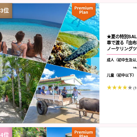
★夏の特別SA
車で渡る『由布
ノーケリングツア
成人（初中生及以
14
儿童（初中以下）
(1