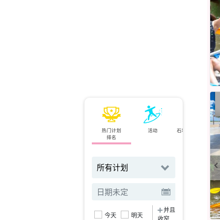
热门计划
活动
石垣岛⇄西表岛
排名
小轮
并且
今天
明天
收窄