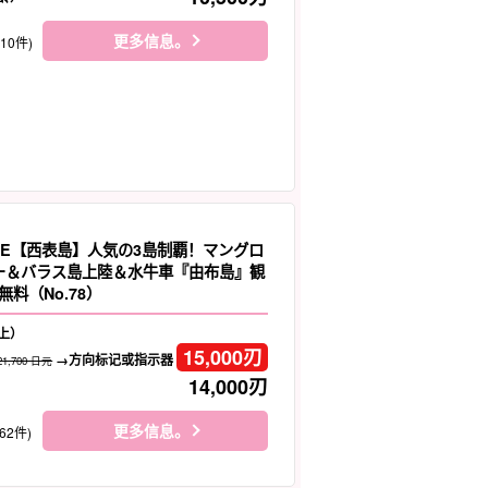
更多信息。
410件)
LE【西表島】人気の3島制覇！マングロ
ヌー＆バラス島上陸＆水牛車『由布島』観
租车
观光旅游
料（No.78）
上）
15,000
刃
→方向标记或指示器
21,700 日元
14,000
刃
更多信息。
62件)