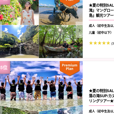
★夏の特別SA
滝』マングロー
島』観光ツアー
成人（初中生及以
儿童（初中以下）
(
★夏の特別SA
落の滝SUP/
リングツアー★写
成人（初中生及以