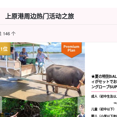
上原港周边热门活动之旅
 146 个
★夏の特別SA
ィがセットでお
ングローブSUP
成人（初中生及以
14
儿童（初中以下）
婴儿（小学以下年