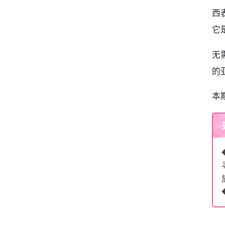
西
它
无
的
本